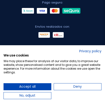
Pago seguro:
Envíos realizados con:
No lo decimos nosotros...
Privacy policy
We use cookies
¡Tu opinión es importante!
We may place these for analysis of our visitor data, to improve our
website, show personalised content and to give you a great website
experience. For more information about the cookies we use open the
settings.
Copyright © 2010-2026 Farmacia Barata S.L. Todos los
derechos reservados.
Accept all
Deny
No, adjust