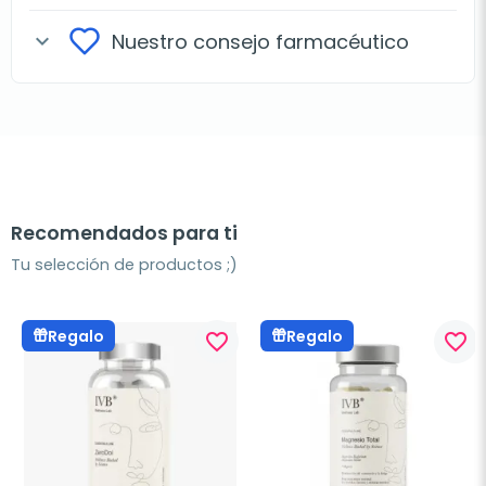
Nuestro consejo farmacéutico
expand_more
Recomendados para ti
Tu selección de productos ;)
Regalo
Regalo
favorite_border
favorite_border