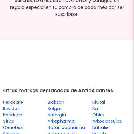
Suscríbete a nuestra newsletter y consigue un
regalo especial en tu compra de cada mes por ser
suscriptor!
Otras marcas destacadas de Antioxidantes
Heliocare
Bioksan
Hivital
Revidox
Solgar
Kal
Imedeen
Nutergia
Obire
Vitae
Arkopharma
Arkocapsulas
Oenobiol
Botánicapharma
Nutralie
Solaray
Vitamono ef
Uriach