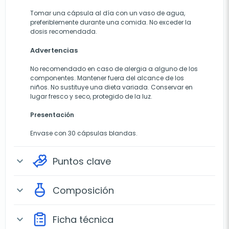
Tomar una cápsula al día con un vaso de agua,
preferiblemente durante una comida. No exceder la
dosis recomendada.
Advertencias
No recomendado en caso de alergia a alguno de los
componentes. Mantener fuera del alcance de los
niños. No sustituye una dieta variada. Conservar en
lugar fresco y seco, protegido de la luz.
Presentación
Envase con 30 cápsulas blandas.
Puntos clave
expand_more
Composición
expand_more
Ficha técnica
expand_more