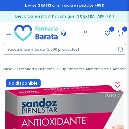
Envíos
GRATIS
a Península en pedidos
+65€
Descarga nuestra APP y consigue
-3€ EXTRA
:
APP-FB
;)
0
0
menu
Inicio
Dietética y Nutrición
Suplementos Alimenticios
Antioxid
No disponible
favorite_border