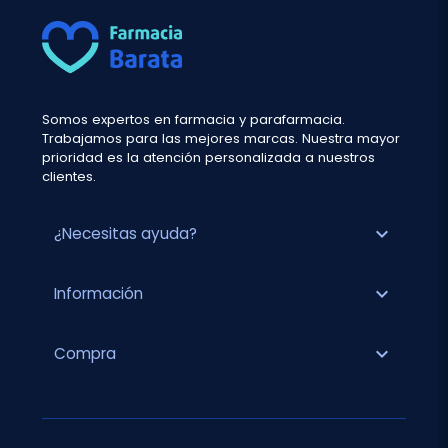
Somos expertos en farmacia y parafarmacia.
Trabajamos para las mejores marcas. Nuestra mayor
prioridad es la atención personalizada a nuestros
clientes.
expand_more
¿Necesitas ayuda?
expand_more
Información
expand_more
Compra