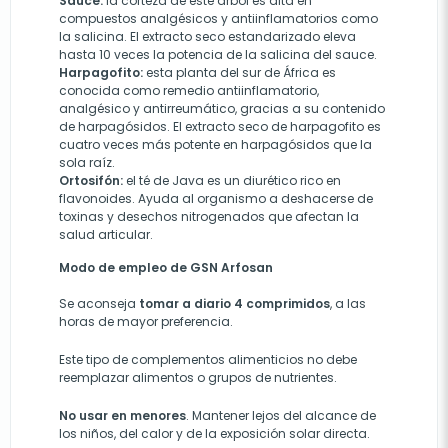
Sauce:
la corteza de este árbol es alta en
compuestos analgésicos y antiinflamatorios como
la salicina. El extracto seco estandarizado eleva
hasta 10 veces la potencia de la salicina del sauce.
Harpagofito:
esta planta del sur de África es
conocida como remedio antiinflamatorio,
analgésico y antirreumático, gracias a su contenido
de harpagósidos. El extracto seco de harpagofito es
cuatro veces más potente en harpagósidos que la
sola raíz.
Ortosifón:
el té de Java es un diurético rico en
flavonoides. Ayuda al organismo a deshacerse de
toxinas y desechos nitrogenados que afectan la
salud articular.
Modo de empleo de GSN Arfosan
Se aconseja
tomar a diario 4 comprimidos
, a las
horas de mayor preferencia.
Este tipo de complementos alimenticios no debe
reemplazar alimentos o grupos de nutrientes.
No usar en menores
. Mantener lejos del alcance de
los niños, del calor y de la exposición solar directa.