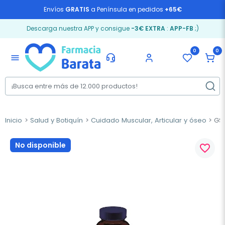
Envíos
GRATIS
a Península en pedidos
+65€
Descarga nuestra APP y consigue
-3€ EXTRA
:
APP-FB
;)
0
0
menu
Inicio
Salud y Botiquín
Cuidado Muscular, Articular y óseo
GSN
No disponible
favorite_border