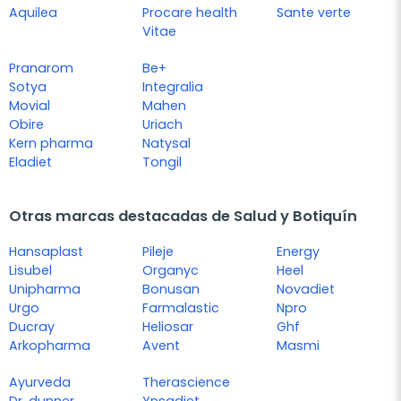
Aquilea
Procare health
Sante verte
Vitae
Pranarom
Be+
Sotya
Integralia
Movial
Mahen
Obire
Uriach
Kern pharma
Natysal
Eladiet
Tongil
Otras marcas destacadas de Salud y Botiquín
Hansaplast
Pileje
Energy
Lisubel
Organyc
Heel
Unipharma
Bonusan
Novadiet
Urgo
Farmalastic
Npro
Ducray
Heliosar
Ghf
Arkopharma
Avent
Masmi
Ayurveda
Therascience