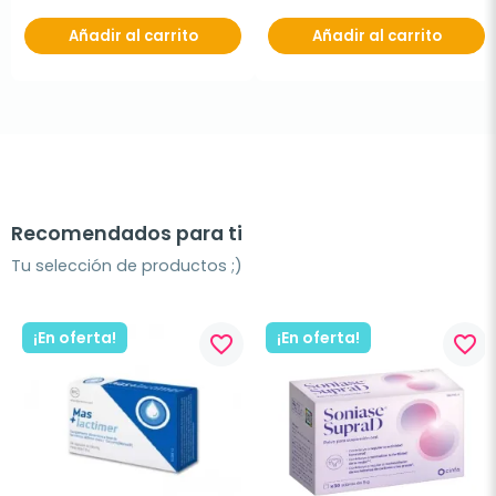
Añadir al carrito
Añadir al carrito
Recomendados para ti
Tu selección de productos ;)
¡En oferta!
¡En oferta!
favorite_border
favorite_border