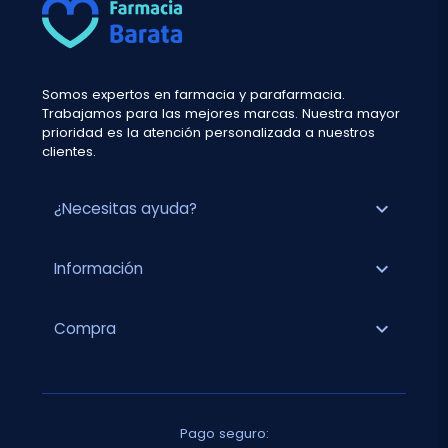
Somos expertos en farmacia y parafarmacia.
Trabajamos para las mejores marcas. Nuestra mayor
prioridad es la atención personalizada a nuestros
clientes.
expand_more
¿Necesitas ayuda?
expand_more
Información
expand_more
Compra
Pago seguro: