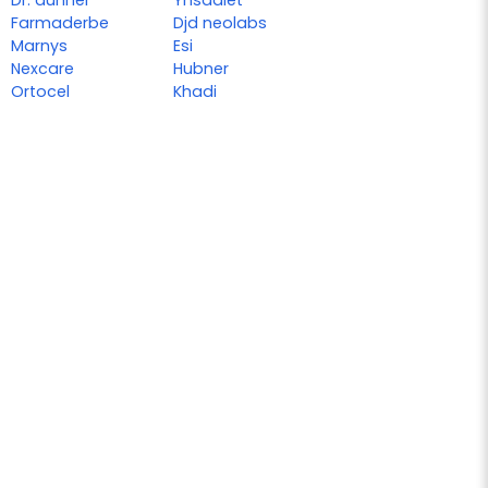
Dr. dunner
Ynsadiet
Farmaderbe
Djd neolabs
Marnys
Esi
Nexcare
Hubner
Ortocel
Khadi