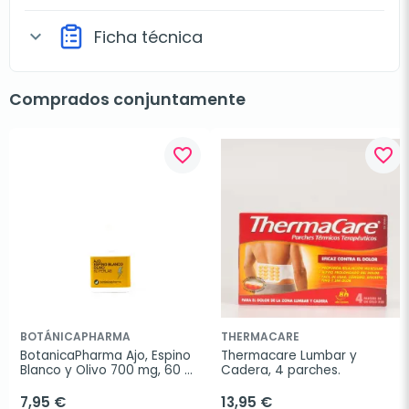
Ficha técnica
expand_more
Comprados conjuntamente
favorite_border
favorite_border
BOTÁNICAPHARMA
THERMACARE
BotanicaPharma Ajo, Espino 
Thermacare Lumbar y 
Blanco y Olivo 700 mg, 60 
Cadera, 4 parches.
perlas.
7,95 €
13,95 €