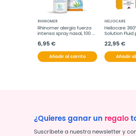
RHINOMER
HELIOCARE
Rhinomer alergia fuerza 
Heliocare 360
intensa spray nasal, 100 
Solution Fluid 
ml
SPF50+, 50 ml
6,95 €
22,95 €
Neoretin Pigm
10 ml
Añadir al carrito
Añadir al
¿Quieres ganar un
regalo
t
Suscríbete a nuestra newsletter y co