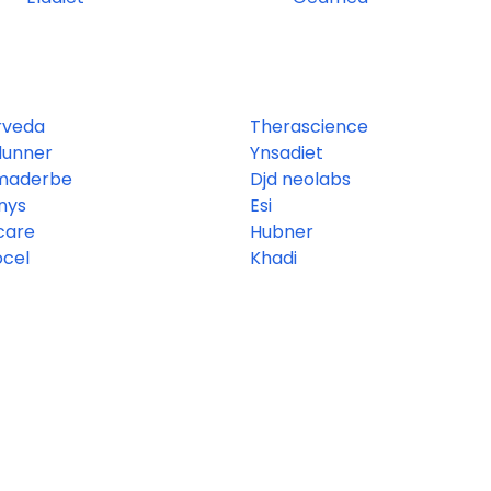
rveda
Therascience
dunner
Ynsadiet
maderbe
Djd neolabs
nys
Esi
care
Hubner
ocel
Khadi