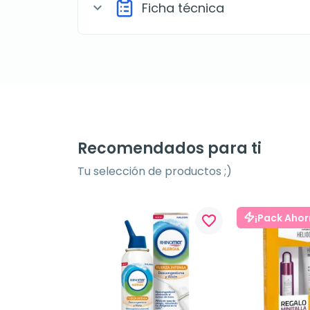
Ficha técnica
expand_more
Recomendados para ti
Tu selección de productos ;)
¡Pack Ahor
favorite_border