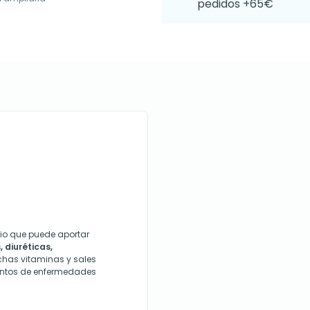
pedidos +65€
cio que puede aportar
 diuréticas,
chas vitaminas y sales
ientos de enfermedades