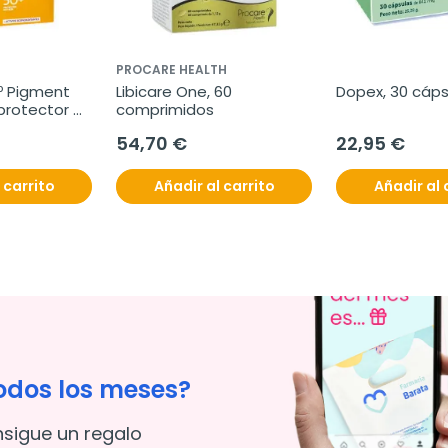
PROCARE HEALTH
º Pigment 
Libicare One, 60 
Dopex, 30 cáps
protector 
comprimidos
 + REGALO 
54,70 €
22,95 €
ent Sérum 
 carrito
Añadir al carrito
Añadir al 
odos los meses?
nsigue un regalo