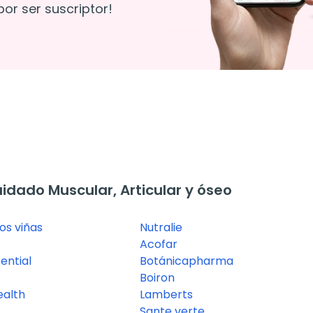
or ser suscriptor!
dado Muscular, Articular y óseo
os viñas
Nutralie
Acofar
ential
Botánicapharma
Boiron
ealth
Lamberts
Sante verte