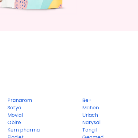
Pranarom
Be+
Sotya
Mahen
Movial
Uriach
Obire
Natysal
Kern pharma
Tongil
Eladiet
Geamed