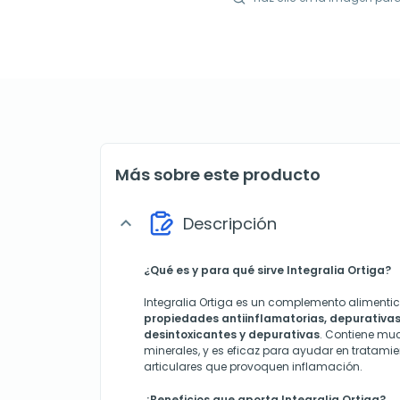
Más sobre este producto
Descripción
expand_more
¿Qué es y para qué sirve Integralia Ortiga?
Integralia Ortiga es un complemento alimenti
propiedades antiinflamatorias, depurativas,
desintoxicantes y depurativas
. Contiene mu
minerales, y es eficaz para ayudar en tratam
articulares que provoquen inflamación.
¿Beneficios que aporta Integralia Ortiga?