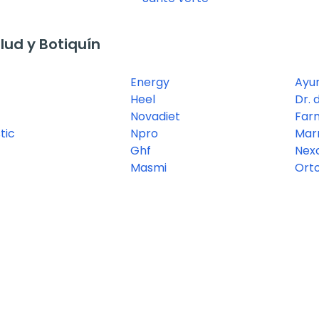
ud y Botiquín
Energy
Ayu
Heel
Dr. 
Novadiet
Far
tic
Npro
Mar
Ghf
Nex
Masmi
Ort