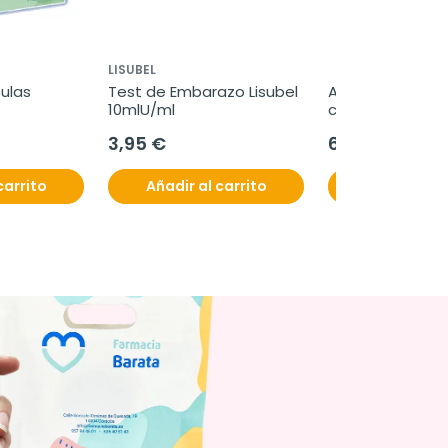
LISUBEL
ulas
Test de Embarazo Lisubel 
Aerostop, 20 
10mlU/ml
comprimidos bi
3,95 €
6,40 €
carrito
Añadir al carrito
Añadir al c