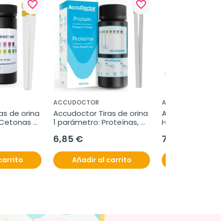
favorite_border
favorite_border
ACCUDOCTOR
ACCUDOCTOR
s de orina 
Accudoctor Tiras de orina 
Accudoctor Test
Cetonas 
1 parámetro: Proteínas, 
Helicobacter Pylo
as
100 Tiras
Casete, 1 prueb
6,85 €
7,95 €
carrito
Añadir al carrito
Añadir al c