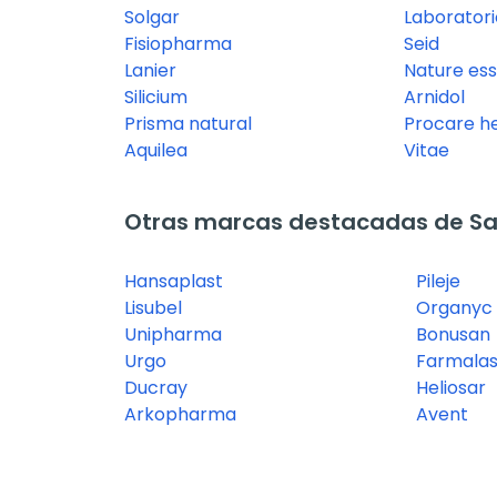
Solgar
Laboratori
Fisiopharma
Seid
Lanier
Nature ess
Silicium
Arnidol
Prisma natural
Procare h
Aquilea
Vitae
Otras marcas destacadas de Sal
Hansaplast
Pileje
Lisubel
Organyc
Unipharma
Bonusan
Urgo
Farmalas
Ducray
Heliosar
Arkopharma
Avent