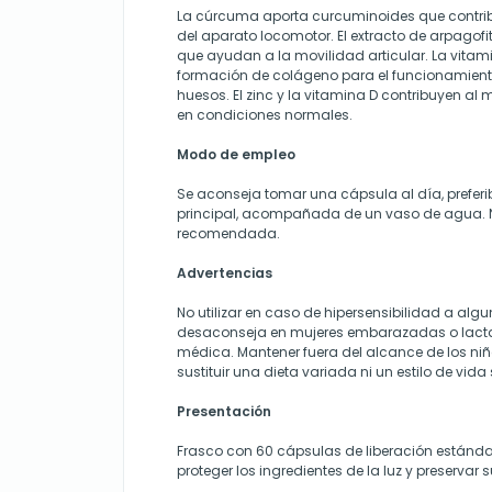
La cúrcuma aporta curcuminoides que contrib
del aparato locomotor. El extracto de arpago
que ayudan a la movilidad articular. La vitam
formación de colágeno para el funcionamient
huesos. El zinc y la vitamina D contribuyen a
en condiciones normales.
Modo de empleo
Se aconseja tomar una cápsula al día, prefer
principal, acompañada de un vaso de agua. No
recomendada.
Advertencias
No utilizar en caso de hipersensibilidad a algu
desaconseja en mujeres embarazadas o lactan
médica. Mantener fuera del alcance de los niñ
sustituir una dieta variada ni un estilo de vida
Presentación
Frasco con 60 cápsulas de liberación estánd
proteger los ingredientes de la luz y preservar 