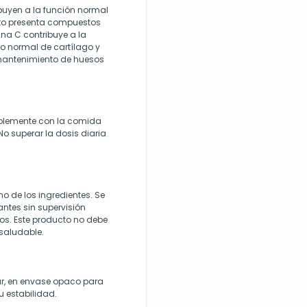
uyen a la función normal
fito presenta compuestos
ina C contribuye a la
o normal de cartílago y
l mantenimiento de huesos
iblemente con la comida
 superar la dosis diaria
no de los ingredientes. Se
tes sin supervisión
os. Este producto no debe
 saludable.
ar, en envase opaco para
su estabilidad.