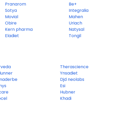
Pranarom
Be+
Sotya
Integralia
Movial
Mahen
Obire
Uriach
Kern pharma
Natysal
Eladiet
Tongil
rveda
Therascience
dunner
Ynsadiet
maderbe
Djd neolabs
nys
Esi
care
Hubner
ocel
Khadi