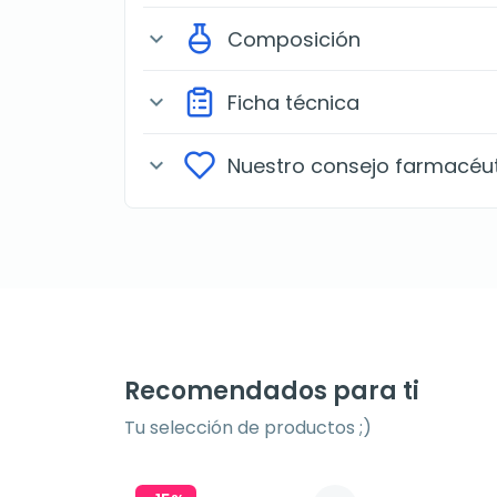
Composición
expand_more
Ficha técnica
expand_more
Nuestro consejo farmacéu
expand_more
Recomendados para ti
Tu selección de productos ;)