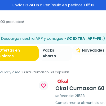
Envíos
GRATIS
a Península en pedidos
+65€
Descarga nuestra APP y consigue
-3€ EXTRA
:
APP-FB
;)
Ofertas en
Packs
Novedades
Solares
Ahorro
icular y óseo
Okal Cumasan 60 cápsulas
favorite_border
Okal Cumasan 60 
Referencia: 211538
Complemento alimenticio en c