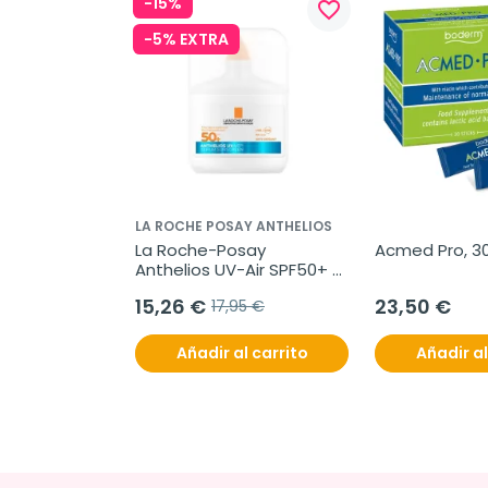
-15%
favorite_border
-5% EXTRA
LA ROCHE POSAY ANTHELIOS
La Roche-Posay 
Acmed Pro, 3
Anthelios UV-Air SPF50+ 
Sérum Solar, 50 ml
15,26 €
23,50 €
17,95 €
Añadir al carrito
Añadir al