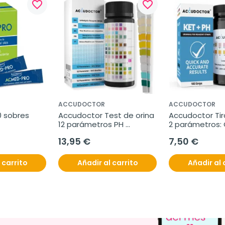
favorite_border
favorite_border
ACCUDOCTOR
ACCUDOCTOR
0 sobres
Accudoctor Test de orina 
Accudoctor Tira
12 parámetros PH 
2 parámetros: 
Cetonas Proteinas 
KET/PH, 100 Tir
13,95 €
7,50 €
Glucosa, 100 Tiras
 carrito
Añadir al carrito
Añadir al 