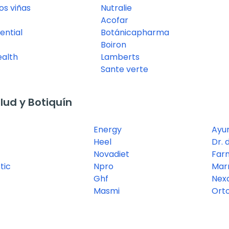
os viñas
Nutralie
Acofar
ential
Botánicapharma
Boiron
ealth
Lamberts
Sante verte
ud y Botiquín
Energy
Ayu
Heel
Dr. 
Novadiet
Far
tic
Npro
Mar
Ghf
Nex
Masmi
Ort