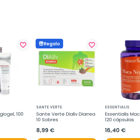
Regalo
favorite_border
favorite_border
SANTE VERTE
ESSENTIALIS
iogel, 100 
Sante Verte Dialiv Diarrea 
Essentialis Mac
10 Sobres
120 cápsulas
8,99 €
16,40 €