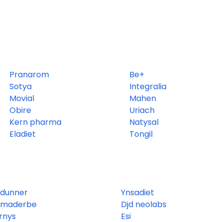
Pranarom
Be+
Sotya
Integralia
Movial
Mahen
Obire
Uriach
Kern pharma
Natysal
Eladiet
Tongil
 dunner
Ynsadiet
rmaderbe
Djd neolabs
rnys
Esi