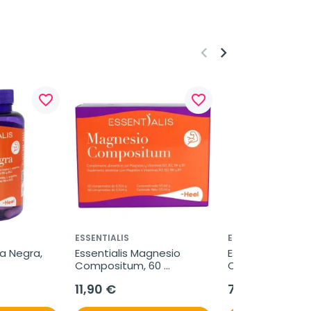
keyboard_arrow_left
keyboard_arrow_right
favorite_border
favorite_border
ESSENTIALIS
ESSENTIALIS
a Negra, 
Essentialis Magnesio 
Essentialis Probi
Compositum, 60 
Compositum, 30
comprimidos
11,90 €
7,95 €