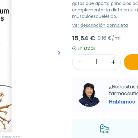
gotas que aporta principios act
complementar la dieta en situ
musculoesquelético.
Ver descripción completa
15,54 €
0,16 €/ml
En stock
keyboard_arrow_right
Siguiente
¿Necesitas 
farmacéutic
Hablamos
a ampliarla