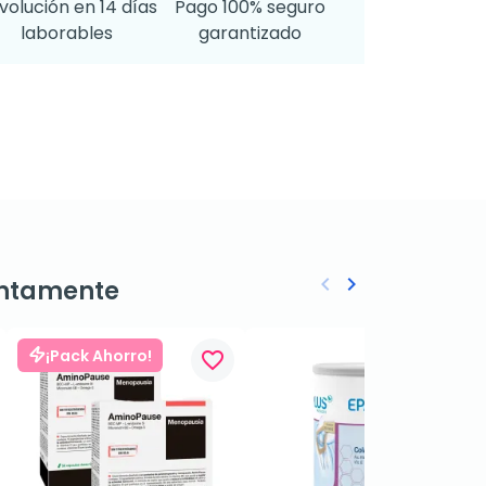
volución en 14 días
Pago 100% seguro
laborables
garantizado
keyboard_arrow_left
keyboard_arrow_right
ntamente
Anterior
Siguiente
¡Pack Ahorro!
favorite_border
favorite_border