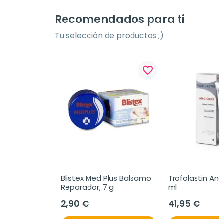
Recomendados para ti
Tu selección de productos ;)
favorite_border
Blistex Med Plus Balsamo 
Trofolastin Ang
Reparador, 7 g
ml
2,90 €
41,95 €