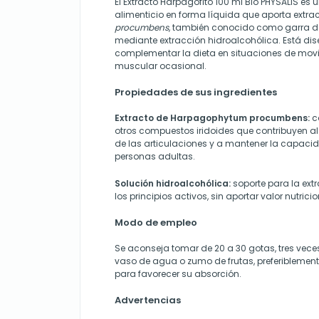
El Extracto Harpagofito 100 ml Bio PHYSALIS e
alimenticio en forma líquida que aporta extra
procumbens
, también conocido como garra de
mediante extracción hidroalcohólica. Está di
complementar la dieta en situaciones de movi
muscular ocasional.
Propiedades de sus ingredientes
Extracto de Harpagophytum procumbens:
c
otros compuestos iridoides que contribuyen a
de las articulaciones y a mantener la capaci
personas adultas.
Solución hidroalcohólica:
soporte para la ext
los principios activos, sin aportar valor nutrici
Modo de empleo
Se aconseja tomar de 20 a 30 gotas, tres veces
vaso de agua o zumo de frutas, preferiblemen
para favorecer su absorción.
Advertencias