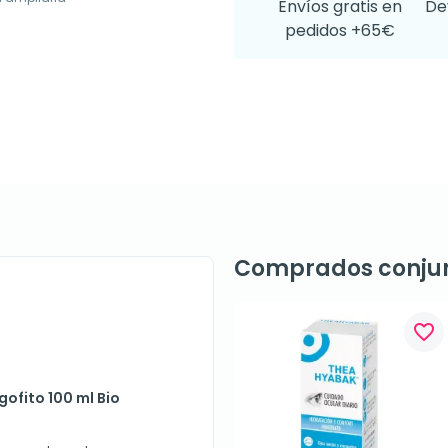
Envíos gratis en
De
pedidos +65€
Comprados conju
favorite_border
gofito 100 ml Bio