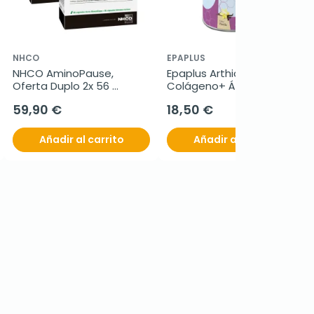
NHCO
EPAPLUS
NHCO AminoPause, 
Epaplus Arthicare 
Oferta Duplo 2x 56 
Colágeno+ Ác. 
greencaps + 56 cápsulas 
Hialurónico, 305g
59,90 €
18,50 €
marinas
Añadir al carrito
Añadir al carrito