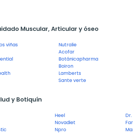
dado Muscular, Articular y óseo
os viñas
Nutralie
Acofar
ential
Botánicapharma
Boiron
ealth
Lamberts
Sante verte
ud y Botiquín
Heel
Dr.
Novadiet
Fa
tic
Npro
Ma