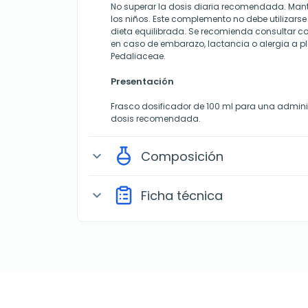
No superar la dosis diaria recomendada. Mant
los niños. Este complemento no debe utilizars
dieta equilibrada. Se recomienda consultar co
en caso de embarazo, lactancia o alergia a pl
Pedaliaceae.
Presentación
Frasco dosificador de 100 ml para una admini
dosis recomendada.
Composición
expand_more
Ficha técnica
expand_more