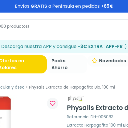
Envíos
GRATIS
a Península en pedidos
+65€
Descarga nuestra APP y consigue
-3€ EXTRA
:
APP-FB
;)
Ofertas en
Packs
Novedades
Solares
Ahorro
icular y óseo
Physalis Extracto de Harpagofito Bio, 100 ml
favorite_border
Physalis Extracto 
Referencia: DH-006083
Extracto Harpagofito 100 ml B