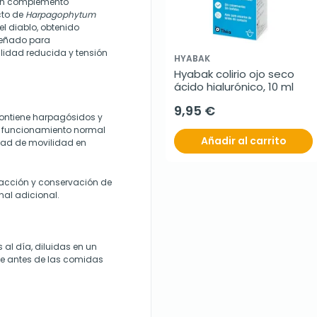
s un complemento
cto de
Harpagophytum
l diablo, obtenido
señado para
lidad reducida y tensión
HYABAK
Hyabak colirio ojo seco 
ácido hialurónico, 10 ml
9,95 €
ontiene harpagósidos y
l funcionamiento normal
Añadir al carrito
dad de movilidad en
racción y conservación de
onal adicional.
 al día, diluidas en un
te antes de las comidas