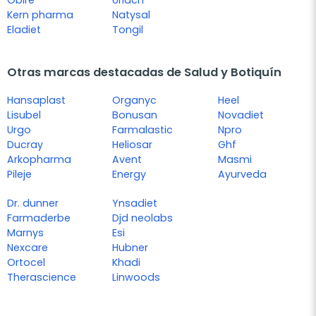
Obire
Uriach
Kern pharma
Natysal
Eladiet
Tongil
Otras marcas destacadas de Salud y Botiquín
Hansaplast
Organyc
Heel
Lisubel
Bonusan
Novadiet
Urgo
Farmalastic
Npro
Ducray
Heliosar
Ghf
Arkopharma
Avent
Masmi
Pileje
Energy
Ayurveda
Dr. dunner
Ynsadiet
Farmaderbe
Djd neolabs
Marnys
Esi
Nexcare
Hubner
Ortocel
Khadi
Therascience
Linwoods