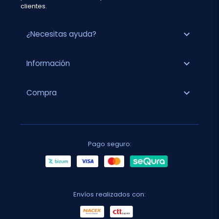
clientes.
expand_more
¿Necesitas ayuda?
expand_more
Información
expand_more
Compra
Pago seguro:
Envíos realizados con: