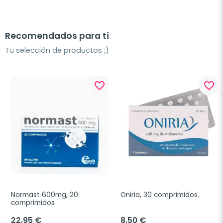
Recomendados para ti
Tu selección de productos ;)
favorite_border
favorite_border
Normast 600mg, 20 
Oniria, 30 comprimidos.
comprimidos
22,95 €
8,50 €