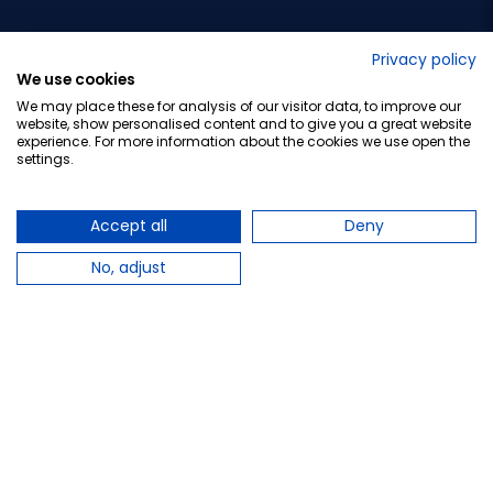
No lo decimos nosotros...
Privacy policy
We use cookies
¡Tu opinión es importante!
We may place these for analysis of our visitor data, to improve our
website, show personalised content and to give you a great website
experience. For more information about the cookies we use open the
settings.
Copyright © 2010-2026 Farmacia Barata S.L. Todos los
derechos reservados.
Accept all
Deny
No, adjust
Total:
23,50 €
−
+
Añadir al carrito