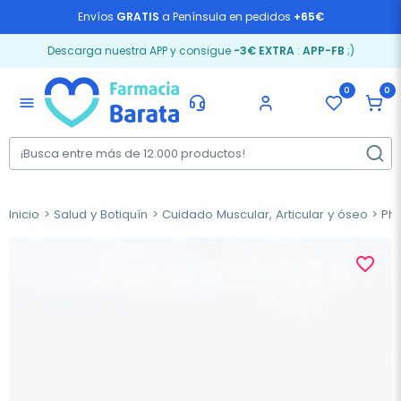
Envíos
GRATIS
a Península en pedidos
+65€
Descarga nuestra APP y consigue
-3€ EXTRA
:
APP-FB
;)
0
0
menu
Inicio
Salud y Botiquín
Cuidado Muscular, Articular y óseo
Phy
favorite_border