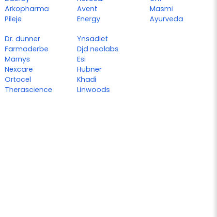
Arkopharma
Avent
Masmi
Pileje
Energy
Ayurveda
Dr. dunner
Ynsadiet
Farmaderbe
Djd neolabs
Marnys
Esi
Nexcare
Hubner
Ortocel
Khadi
Therascience
Linwoods