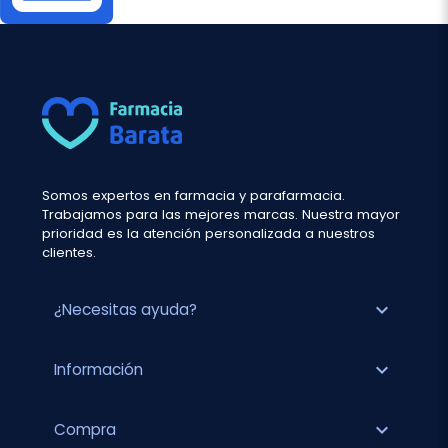
Somos expertos en farmacia y parafarmacia.
Trabajamos para las mejores marcas. Nuestra mayor
prioridad es la atención personalizada a nuestros
clientes.
expand_more
¿Necesitas ayuda?
expand_more
Información
expand_more
Compra