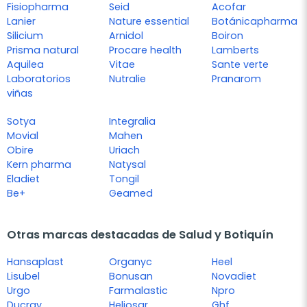
Fisiopharma
Seid
Acofar
Lanier
Nature essential
Botánicapharma
Silicium
Arnidol
Boiron
Prisma natural
Procare health
Lamberts
Aquilea
Vitae
Sante verte
Laboratorios
Nutralie
Pranarom
viñas
Sotya
Integralia
Movial
Mahen
Obire
Uriach
Kern pharma
Natysal
Eladiet
Tongil
Be+
Geamed
Otras marcas destacadas de Salud y Botiquín
Hansaplast
Organyc
Heel
Lisubel
Bonusan
Novadiet
Urgo
Farmalastic
Npro
Ducray
Heliosar
Ghf