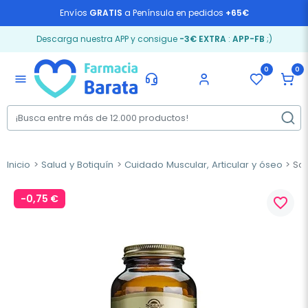
Envíos
GRATIS
a Península en pedidos
+65€
Descarga nuestra APP y consigue
-3€ EXTRA
:
APP-FB
;)
0
0
menu
Inicio
Salud y Botiquín
Cuidado Muscular, Articular y óseo
Sol
-0,75 €
favorite_border