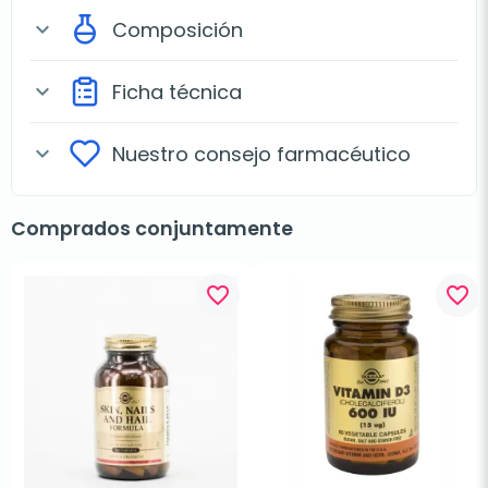
Composición
expand_more
Ficha técnica
expand_more
Nuestro consejo farmacéutico
expand_more
Comprados conjuntamente
favorite_border
favorite_border