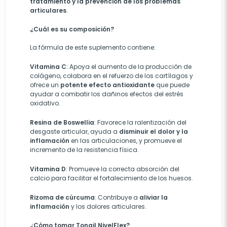
tratamiento y la prevención de los problemas
articulares
.
¿Cuál es su composición?
La fórmula de este suplemento contiene:
Vitamina C
: Apoya el aumento de la producción de
colágeno, colabora en el refuerzo de los cartílagos y
ofrece un
potente efecto antioxidante
que puede
ayudar a combatir los dañinos efectos del estrés
oxidativo.
Resina de Boswellia
: Favorece la ralentización del
desgaste articular, ayuda a
disminuir el dolor y la
inflamación
en las articulaciones, y promueve el
incremento de la resistencia física.
Vitamina D
: Promueve la correcta absorción del
calcio para facilitar el fortalecimiento de los huesos.
Rizoma de cúrcuma
: Contribuye a
aliviar la
inflamación
y los dolores articulares.
¿Cómo tomar Tongil NivelFlex?