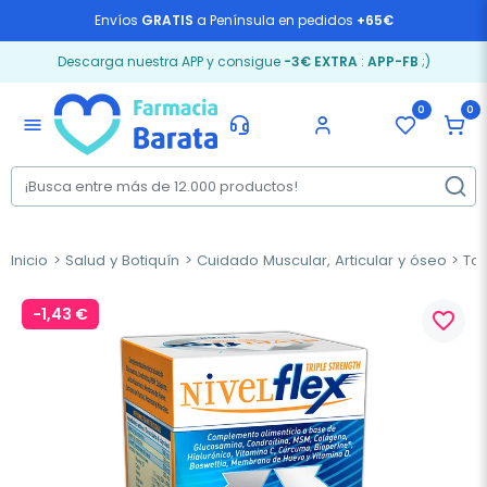
Envíos
GRATIS
a Península en pedidos
+65€
Descarga nuestra APP y consigue
-3€ EXTRA
:
APP-FB
;)
0
0
menu
Inicio
Salud y Botiquín
Cuidado Muscular, Articular y óseo
Ton
-1,43 €
favorite_border