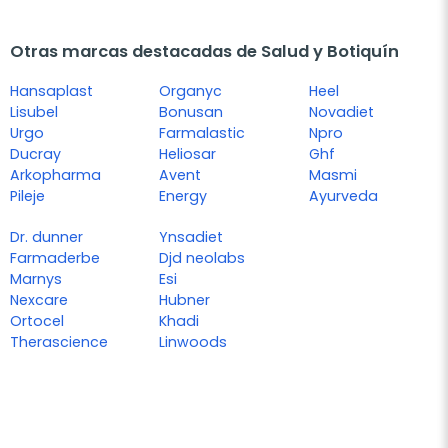
Otras marcas destacadas de Salud y Botiquín
Hansaplast
Organyc
Heel
Lisubel
Bonusan
Novadiet
Urgo
Farmalastic
Npro
Ducray
Heliosar
Ghf
Arkopharma
Avent
Masmi
Pileje
Energy
Ayurveda
Dr. dunner
Ynsadiet
Farmaderbe
Djd neolabs
Marnys
Esi
Nexcare
Hubner
Ortocel
Khadi
Therascience
Linwoods