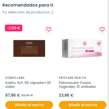
Recomendados para ti
Tu selección de productos ;)
-1,00 €
favorite_border
favorite_border
KOBHO LABS
PROCARE HEALTH
Kobho GLP, 90 cápsulas+30 
Palomacare Óvulos 
viales
Vaginales, 10 unidades
57,95 €
23,95 €
58,95 €
Añadir al carrito
Añadir al carrito