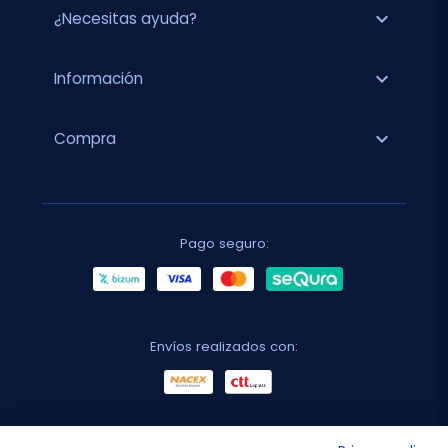
expand_more
¿Necesitas ayuda?
expand_more
Información
expand_more
Compra
Pago seguro:
Envíos realizados con: