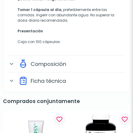
Tomar 1 cápsula al día
, preferiblemente entre las
comidas. Ingerir con abundante agua. No superar la
dosis diaria recomendada.
Presentación
Caja con 100 cápsulas.
Composición
expand_more
Ficha técnica
expand_more
Comprados conjuntamente
favorite_border
favorite_border