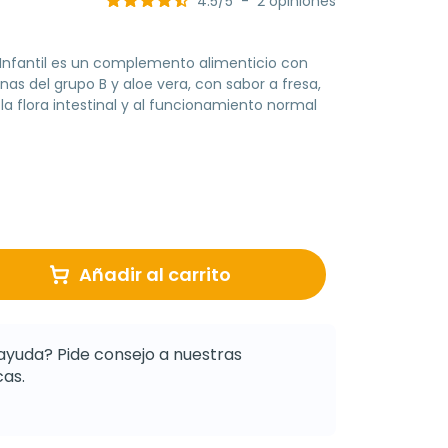
4.5
/
5
-
2
opiniones
l Infantil es un complemento alimenticio con
inas del grupo B y aloe vera, con sabor a fresa,
 la flora intestinal y al funcionamiento normal
Añadir al carrito
ayuda? Pide consejo a nuestras
as.