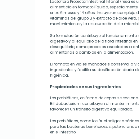
Lactoflora Protector Intestinal Infantil Fresa 
alimenticio en formato líquido, especialment
entre 6 meses y 14 años. Incluye un complejo de
vitaminas del grupo B y extracto de aloe vera,
mantenimiento y la restauración de la microbio
Su formulación contribuye al funcionamiento 
digestivo y al equilibrio de la flora intestinal e
desequilibrio, como procesos asociados a anti
alimentarias o cambios en la alimentación.
El formato en viales monodosis conserva la vi
ingredientes y facilita su dosificación diaria d
higiénica.
Propiedades de sus ingredientes
Los probióticos, en forma de cepas selecciona
Bifidobacterium, contribuyen al mantenimiento d
favorecen un tránsito digestivo equilibrado.
Los prebióticos, como los fructooligosacárido
para las bacterias beneficiosas, potenciando 
en el intestino.