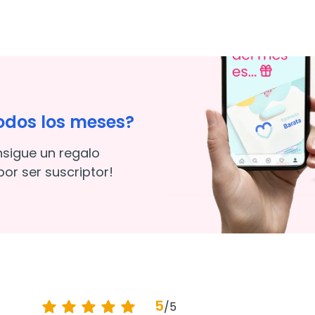
odos los meses?
nsigue un regalo
or ser suscriptor!
5
/
5