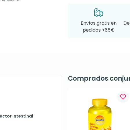
Envíos gratis en
De
pedidos +65€
Comprados conju
favorite_border
ector Intestinal