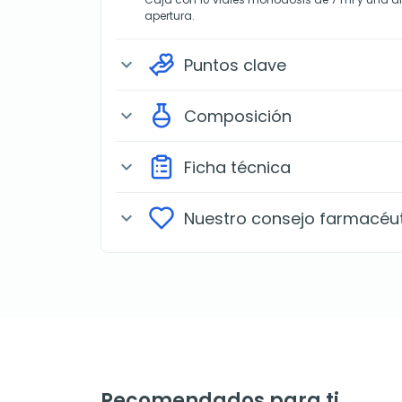
apertura.
Puntos clave
expand_more
Composición
expand_more
Ficha técnica
expand_more
Nuestro consejo farmacéu
expand_more
Recomendados para ti