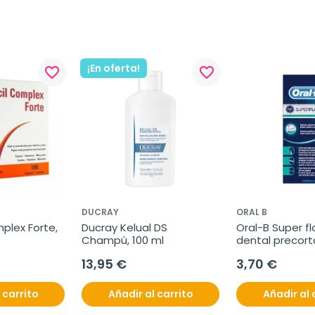
¡En oferta!
favorite_border
favorite_border
DUCRAY
ORAL B
plex Forte, 
Ducray Kelual DS 
Oral-B Super fl
Champú, 100 ml
dental precort
unidades
13,95 €
3,70 €
 carrito
Añadir al carrito
Añadir al 