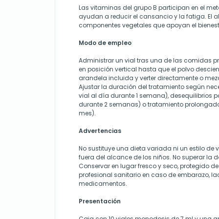
Las vitaminas del grupo B participan en el me
ayudan a reducir el cansancio y la fatiga. El a
componentes vegetales que apoyan el bienesta
Modo de empleo
Administrar un vial tras una de las comidas pri
en posición vertical hasta que el polvo desciend
arandela incluida y verter directamente o me
Ajustar la duración del tratamiento según ne
vial al día durante 1 semana), desequilibrios por
durante 2 semanas) o tratamiento prolongado (
mes).
Advertencias
No sustituye una dieta variada ni un estilo de
fuera del alcance de los niños. No superar la
Conservar en lugar fresco y seco, protegido de 
profesional sanitario en caso de embarazo, 
medicamentos.
Presentación
Caja con 10 viales monodosis de 7 ml y una ar