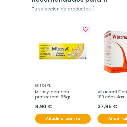
Tu selección de productos ;)
favorite_border
MITOSYL
Mitosyl pomada 
Vitacrecil Com
protectora, 65gr.
180 cápsulas.
8,90 €
37,95 €
Añadir al carrito
Añadir al