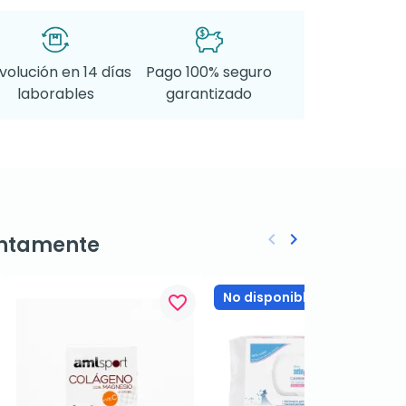
volución en 14 días
Pago 100% seguro
laborables
garantizado
keyboard_arrow_left
keyboard_arrow_right
ntamente
Anterior
Siguiente
No disponible
favorite_border
favorite_border