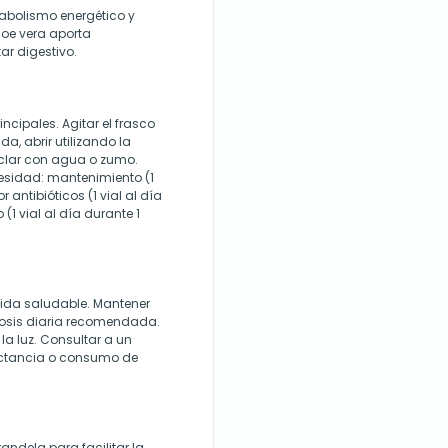
tabolismo energético y
loe vera aporta
r digestivo.
ncipales. Agitar el frasco
a, abrir utilizando la
zclar con agua o zumo.
cesidad: mantenimiento (1
 antibióticos (1 vial al día
1 vial al día durante 1
 vida saludable. Mantener
 dosis diaria recomendada.
la luz. Consultar a un
lactancia o consumo de
andela para facilitar la