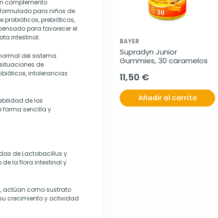
es un complemento
e formulado para niños de
 probióticos, prebióticos,
 pensado para favorecer el
ta intestinal.
BAYER
Supradyn Junior 
normal del sistema
Gummies, 30 caramelos
n situaciones de
bióticos, intolerancias
11,50 €
Añadir al carrito
abilidad de los
e forma sencilla y
das de Lactobacillus y
e la flora intestinal y
s, actúan como sustrato
su crecimiento y actividad