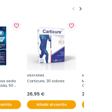
keyboard_arrow_left
keyboard_arrow_right
favorite_border
favorite_border
ARAFARMA
MARTIDERM
oss seda 
Carticure, 30 sobres
Martiderm Legva
ada, 50 
Cápsulas, 60 cá
26,95 €
25,95 €
carrito
Añadir al carrito
Añadir al c