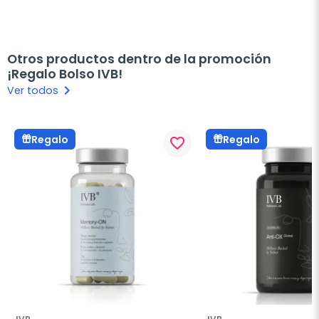
Otros productos dentro de la promoción
¡Regalo Bolso IVB!
keyboard_arrow_right
Ver todos
Regalo
Regalo
favorite_border