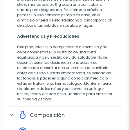
sticks monodosis de 5 g cada uno con sabor a
cacao puro desgrasado. Este formato práctico
permite un uso cómodo y limpio en casa, en el
gimnasio o fuera de ella, facilitando la incorporación
de sabor a tus bebidas en cualquier lugar.
Advertencias y Precauciones
Este producto es un complemento alimenticio y no
debe considerarse un sustituto de una dieta
equilibrada y de un estilo de vida saludable. No se
deben superar las dosis recomendadas y se
recomienda consultar con un profesional sanitario
antes de su uso si estás embarazada, en periodo de
lactancia, si padeces alguna condición médica o
estás en tratamiento farmacológico. Mantener fuera
del alcance de los niños y conservar en un lugar
fresco, seco y alejado de la luz directa para preservar
su calidad y sabor.
Composición
expand_more