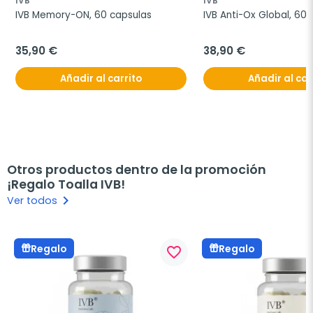
IVB
IVB
IVB Memory-ON, 60 capsulas
IVB Anti-Ox Global, 60
35,90 €
38,90 €
Añadir al carrito
Añadir al car
Otros productos dentro de la promoción
¡Regalo Toalla IVB!
keyboard_arrow_right
Ver todos
Regalo
Regalo
favorite_border