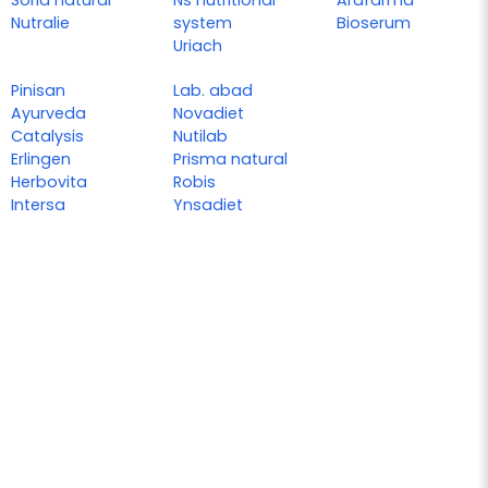
Soria natural
Ns nutritional
Arafarma
Nutralie
system
Bioserum
Uriach
Pinisan
Lab. abad
Ayurveda
Novadiet
Catalysis
Nutilab
Erlingen
Prisma natural
Herbovita
Robis
Intersa
Ynsadiet