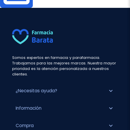
Somos expertos en farmacia y parafarmacia.
Trabajamos para las mejores marcas. Nuestra mayor
prioridad es la atención personalizada a nuestros
clientes.
expand_more
¿Necesitas ayuda?
expand_more
Información
expand_more
Compra