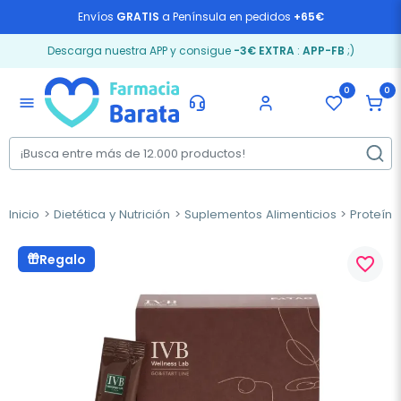
Envíos
GRATIS
a Península en pedidos
+65€
Descarga nuestra APP y consigue
-3€ EXTRA
:
APP-FB
;)
0
0
menu
Inicio
Dietética y Nutrición
Suplementos Alimenticios
Proteín
Regalo
favorite_border