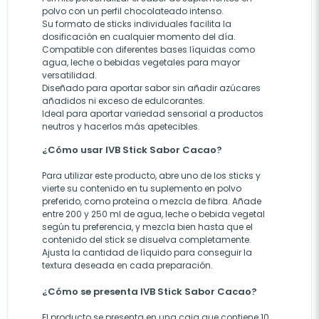
polvo con un perfil chocolateado intenso.
Su formato de sticks individuales facilita la
dosificación en cualquier momento del día.
Compatible con diferentes bases líquidas como
agua, leche o bebidas vegetales para mayor
versatilidad.
Diseñado para aportar sabor sin añadir azúcares
añadidos ni exceso de edulcorantes.
Ideal para aportar variedad sensorial a productos
neutros y hacerlos más apetecibles.
¿Cómo usar IVB Stick Sabor Cacao?
Para utilizar este producto, abre uno de los sticks y
vierte su contenido en tu suplemento en polvo
preferido, como proteína o mezcla de fibra. Añade
entre 200 y 250 ml de agua, leche o bebida vegetal
según tu preferencia, y mezcla bien hasta que el
contenido del stick se disuelva completamente.
Ajusta la cantidad de líquido para conseguir la
textura deseada en cada preparación.
¿Cómo se presenta IVB Stick Sabor Cacao?
El producto se presenta en una caja que contiene 10