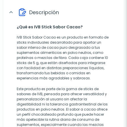
Descripción
expand_more
¿Qué es IVB Stick Sabor Cacao?
IVB Stick Sabor Cacao es un producto en formato de
sticks individuales desarrollado para aportar un
sabor intenso de cacao puro desgrasado a tus
suplementos alimenticios en polvo neutros, como
proteínas o mezclas de fibra. Cada caja contiene 10
sticks de 5 g, que están diseñados para integrarse
con facilidad en distintas preparaciones líquidas,
transformando tus bebidas o comidas en
experiencias más agradables y sabrosas.
Este producto es parte de la gama de sticks de
sabores de IVB, pensada para ofrecer versatilidad y
personalización al usuario sin afectar la
digestibilidad ni la tolerancia gastrointestinal de los
productos en polvo neutros. El sabor a cacao ofrece
un perfil chocolateado profundo que puede hacer
más apetecible la rutina diaria de consumo de
suplementos, especialmente cuando las mezclas