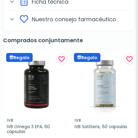
Ficha técnica
expand_more
Nuestro consejo farmacéutico
expand_more
Comprados conjuntamente
Regalo
Regalo
favorite_border
favorite_border
IVB
IVB
IVB Omega 3 EPA, 60 
IVB SatiSens, 60 capsulas
cápsulas