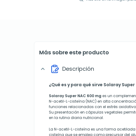
Más sobre este producto
Descripción
expand_more
¿Qué es y para qué sirve Solaray Supe
Solaray Super NAC 600 mg
es un complemento
N-acetil-L-cisteína (NAC) en alta concentrac
funciones relacionadas con el estrés oxidativo
Su presentación en cápsulas vegetales permite
en la rutina diaria nutricional.
La N-acetil-L-cisteína es una forma acetilad
cisteína que se emplea como precursor del gl