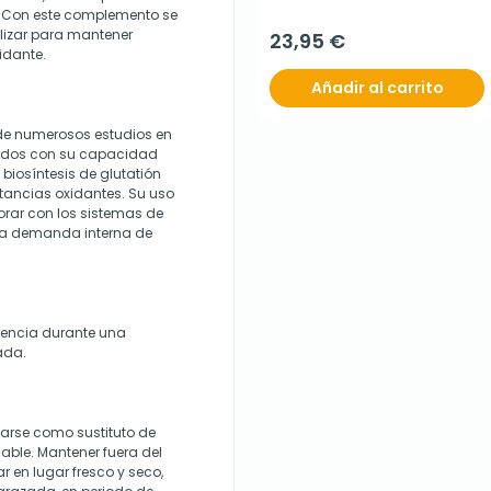
. Con este complemento se
ilizar para mantener
23,95 €
idante.
Añadir al carrito
de numerosos estudios en
ados con su capacidad
a biosíntesis de glutatión
stancias oxidantes. Su uso
rar con los sistemas de
la demanda interna de
rencia durante una
ada.
zarse como sustituto de
dable. Mantener fuera del
 en lugar fresco y seco,