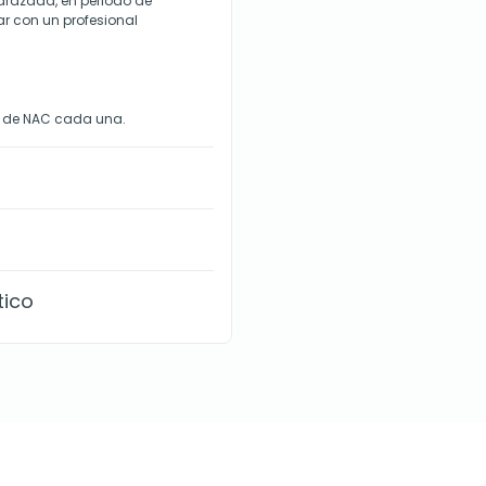
arazada, en periodo de
ar con un profesional
 de NAC cada una.
tico