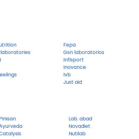
utrition
Fepa
laboratories
Gsn laboratorios
i
Infisport
Inovance
eelings
Ivb
Just aid
Pinisan
Lab. abad
Ayurveda
Novadiet
Catalysis
Nutilab