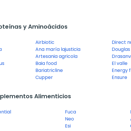
oteínas y Aminoácidos
Airbiotic
Direct n
a
Ana maría lajusticia
Douglas 
Artesania agricola
Drasanv
us
Baia food
El valle
Bariatricline
Energy f
Cupper
Ensure
plementos Alimenticios
ntial
Fuca
Neo
Esi