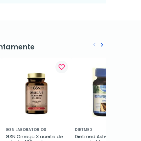
keyboard_arrow_left
keyboard_arrow_right
ntamente
Anterior
Siguiente
favorite_border
favorite_border
GSN LABORATORIOS
DIETMED
GSN Omega 3 aceite de 
Dietmed Ashwaganda, 30 