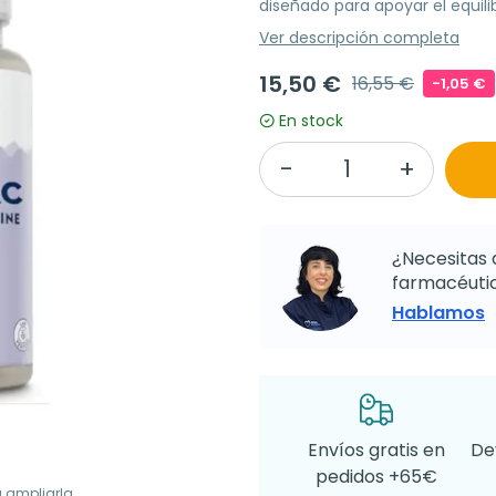
diseñado para apoyar el equilib
Ver descripción completa
15,50 €
16,55 €
-1,05 €
En stock
¿Necesitas 
farmacéutic
Hablamos
Envíos gratis en
De
pedidos +65€
a ampliarla