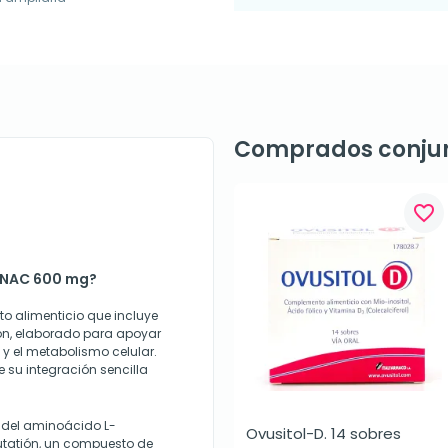
Comprados conju
favorite_border
r NAC 600 mg?
 alimenticio que incluye
ión, elaborado para apoyar
 y el metabolismo celular.
 su integración sencilla
a del aminoácido L-
Ovusitol-D. 14 sobres
utatión, un compuesto de