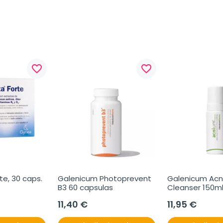
favorite_border
favorite_border
te, 30 caps.
Galenicum Photoprevent 
Galenicum Acn
B3 60 capsulas
Cleanser 150m
11,40 €
11,95 €