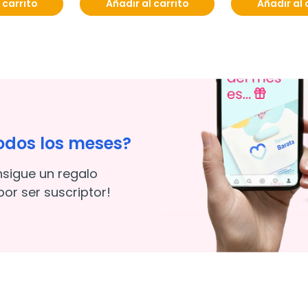
 carrito
Añadir al carrito
Añadir al 
odos los meses?
nsigue un regalo
or ser suscriptor!