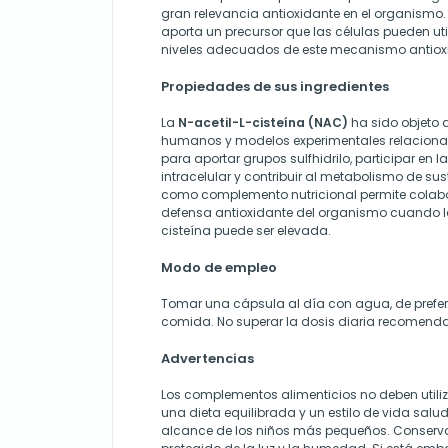
gran relevancia antioxidante en el organismo
aporta un precursor que las células pueden ut
niveles adecuados de este mecanismo antiox
Propiedades de sus ingredientes
La
N-acetil-L-cisteína (NAC)
ha sido objeto 
humanos y modelos experimentales relacion
para aportar grupos sulfhidrilo, participar en l
intracelular y contribuir al metabolismo de su
como complemento nutricional permite colabo
defensa antioxidante del organismo cuando 
cisteína puede ser elevada.
Modo de empleo
Tomar una cápsula al día con agua, de prefe
comida. No superar la dosis diaria recomend
Advertencias
Los complementos alimenticios no deben utili
una dieta equilibrada y un estilo de vida salu
alcance de los niños más pequeños. Conservar