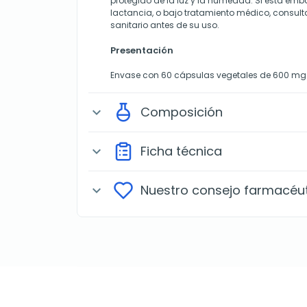
protegido de la luz y la humedad. Si está emb
lactancia, o bajo tratamiento médico, consult
sanitario antes de su uso.
Presentación
Envase con 60 cápsulas vegetales de 600 mg
Composición
expand_more
Ficha técnica
expand_more
Nuestro consejo farmacéu
expand_more