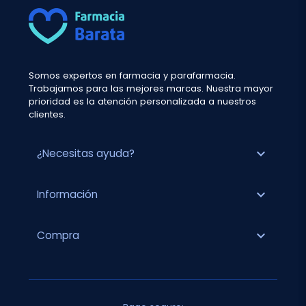
Somos expertos en farmacia y parafarmacia.
Trabajamos para las mejores marcas. Nuestra mayor
prioridad es la atención personalizada a nuestros
clientes.
expand_more
¿Necesitas ayuda?
expand_more
Información
expand_more
Compra