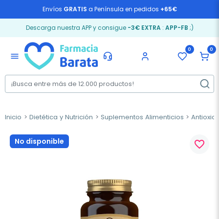
Envíos
GRATIS
a Península en pedidos
+65€
Descarga nuestra APP y consigue
-3€ EXTRA
:
APP-FB
;)
0
0
menu
Inicio
Dietética y Nutrición
Suplementos Alimenticios
Antioxid
No disponible
favorite_border