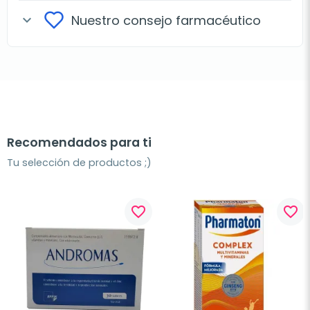
Nuestro consejo farmacéutico
expand_more
Recomendados para ti
Tu selección de productos ;)
favorite_border
favorite_border