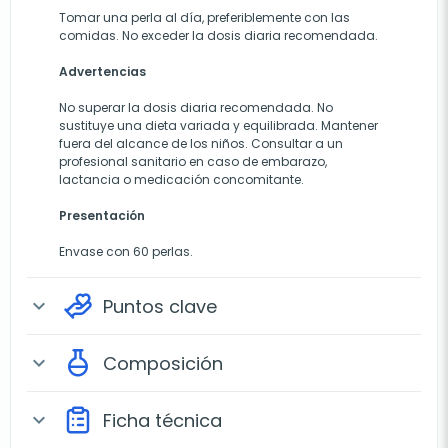
Tomar una perla al día, preferiblemente con las
comidas. No exceder la dosis diaria recomendada.
Advertencias
No superar la dosis diaria recomendada. No
sustituye una dieta variada y equilibrada. Mantener
fuera del alcance de los niños. Consultar a un
profesional sanitario en caso de embarazo,
lactancia o medicación concomitante.
Presentación
Envase con 60 perlas.
Puntos clave
expand_more
Composición
expand_more
Ficha técnica
expand_more