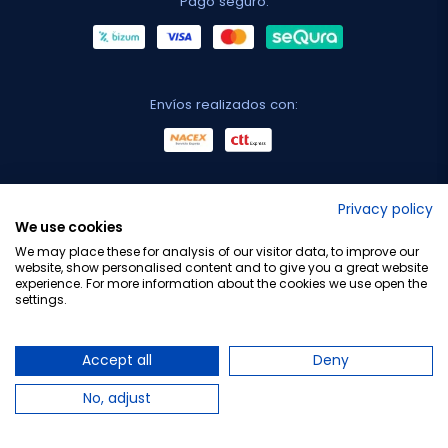
Pago seguro:
Envíos realizados con:
No lo decimos nosotros...
Privacy policy
We use cookies
¡Tu opinión es importante!
We may place these for analysis of our visitor data, to improve our
website, show personalised content and to give you a great website
experience. For more information about the cookies we use open the
settings.
Copyright © 2010-2026 Farmacia Barata S.L. Todos los
derechos reservados.
Accept all
Deny
No, adjust