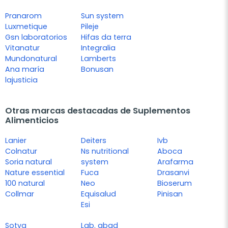
Pranarom
Sun system
Luxmetique
Pileje
Gsn laboratorios
Hifas da terra
Vitanatur
Integralia
Mundonatural
Lamberts
Ana maría
Bonusan
lajusticia
Otras marcas destacadas de Suplementos
Alimenticios
Lanier
Deiters
Ivb
Colnatur
Ns nutritional
Aboca
Soria natural
system
Arafarma
Nature essential
Fuca
Drasanvi
100 natural
Neo
Bioserum
Collmar
Equisalud
Pinisan
Esi
Sotya
Lab. abad