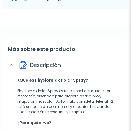
Más sobre este producto
Descripción
expand_more
¿Qué es Physiorelax Polar Spray?
Physiorelax Polar Spray
es un aerosol de masaje con
efecto frío, diseñado para proporcionar alivio y
relajación muscular. Su fórmula completa Helenalin2
está enriquecida con mentol y alcanfor, brindando
una sensación refrescante y relajante.
¿Para qué sirve?