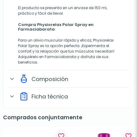
El producto se presenta en un envase de 150 ml,
práctico y fácil de llevar.
Compra Physiorelax Polar Spray en
Farmaciabarata
Para un alivio muscular rápido y eficaz,
Physiorelax
Polar Spray
es la opción perfecta. ¡Experimenta el
confort y la relajación que tus músculos necesitan!
Adquiérelo en Farmaciabarata y disfruta de sus
beneficios.
Composición
expand_more
Ficha técnica
expand_more
Comprados conjuntamente
favorite_border
favorite_border