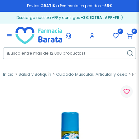
Envíos
GRATIS
a Península en pedidos
+65€
Descarga nuestra APP y consigue
-3€ EXTRA
:
APP-FB
;)
0
0
menu
Inicio
Salud y Botiquín
Cuidado Muscular, Articular y óseo
Phy
favorite_border