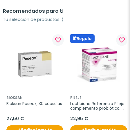
Recomendados para ti
Tu selección de productos ;)
Regalo
favorite_border
favorite_border
BIOKSAN
PILEJE
Bioksan Peseax, 30 cápsulas
Lactibiane Referencia Pileje 
complemento probiótico, 
30 sobres
27,50 €
22,95 €