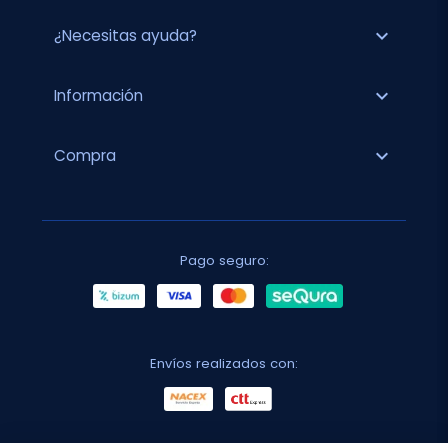
expand_more
¿Necesitas ayuda?
expand_more
Información
expand_more
Compra
Pago seguro:
Envíos realizados con: