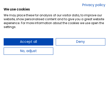
No lo decimos nosotros...
Privacy policy
We use cookies
¡Tu opinión es importante!
We may place these for analysis of our visitor data, to improve our
website, show personalised content and to give you a great website
experience. For more information about the cookies we use open the
settings.
Copyright © 2010-2026 Farmacia Barata S.L. Todos los
derechos reservados.
Accept all
Deny
No, adjust
Total:
11,60 €
−
+
Añadir al carrito