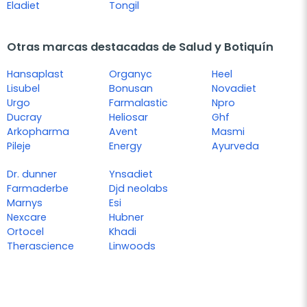
Eladiet
Tongil
Otras marcas destacadas de Salud y Botiquín
Hansaplast
Organyc
Heel
Lisubel
Bonusan
Novadiet
Urgo
Farmalastic
Npro
Ducray
Heliosar
Ghf
Arkopharma
Avent
Masmi
Pileje
Energy
Ayurveda
Dr. dunner
Ynsadiet
Farmaderbe
Djd neolabs
Marnys
Esi
Nexcare
Hubner
Ortocel
Khadi
Therascience
Linwoods