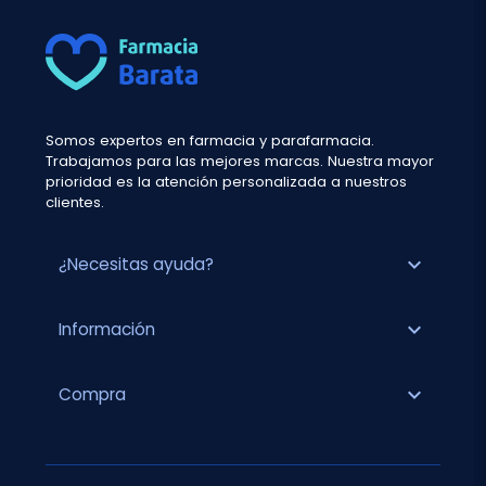
Somos expertos en farmacia y parafarmacia.
Trabajamos para las mejores marcas. Nuestra mayor
prioridad es la atención personalizada a nuestros
clientes.
expand_more
¿Necesitas ayuda?
expand_more
Información
expand_more
Compra