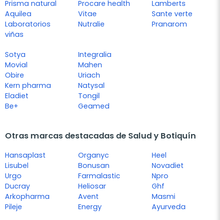
Prisma natural
Procare health
Lamberts
Aquilea
Vitae
Sante verte
Laboratorios
Nutralie
Pranarom
viñas
Sotya
Integralia
Movial
Mahen
Obire
Uriach
Kern pharma
Natysal
Eladiet
Tongil
Be+
Geamed
Otras marcas destacadas de Salud y Botiquín
Hansaplast
Organyc
Heel
Lisubel
Bonusan
Novadiet
Urgo
Farmalastic
Npro
Ducray
Heliosar
Ghf
Arkopharma
Avent
Masmi
Pileje
Energy
Ayurveda