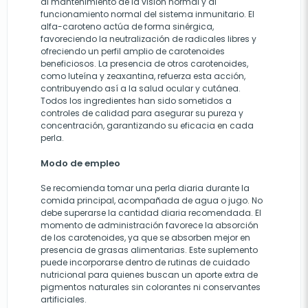
al mantenimiento de la visión normal y al
funcionamiento normal del sistema inmunitario. El
alfa-caroteno actúa de forma sinérgica,
favoreciendo la neutralización de radicales libres y
ofreciendo un perfil amplio de carotenoides
beneficiosos. La presencia de otros carotenoides,
como luteína y zeaxantina, refuerza esta acción,
contribuyendo así a la salud ocular y cutánea.
Todos los ingredientes han sido sometidos a
controles de calidad para asegurar su pureza y
concentración, garantizando su eficacia en cada
perla.
Modo de empleo
Se recomienda tomar una perla diaria durante la
comida principal, acompañada de agua o jugo. No
debe superarse la cantidad diaria recomendada. El
momento de administración favorece la absorción
de los carotenoides, ya que se absorben mejor en
presencia de grasas alimentarias. Este suplemento
puede incorporarse dentro de rutinas de cuidado
nutricional para quienes buscan un aporte extra de
pigmentos naturales sin colorantes ni conservantes
artificiales.