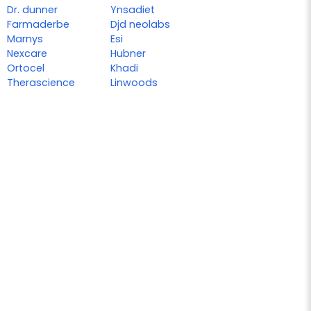
Dr. dunner
Ynsadiet
Farmaderbe
Djd neolabs
Marnys
Esi
Nexcare
Hubner
Ortocel
Khadi
Therascience
Linwoods