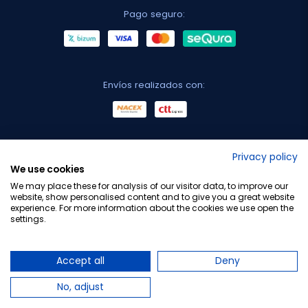
Pago seguro:
Envíos realizados con:
No lo decimos nosotros...
Privacy policy
We use cookies
¡Tu opinión es importante!
We may place these for analysis of our visitor data, to improve our
website, show personalised content and to give you a great website
experience. For more information about the cookies we use open the
settings.
Copyright © 2010-2026 Farmacia Barata S.L. Todos los
derechos reservados.
Accept all
Deny
No, adjust