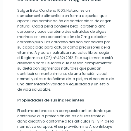
Solgar Beta Caroteno 100% Natural es un
complemento alimenticio en forma de perlas que
aporta una combinación de carotenoides de origen
natural. Cada perla contiene beta-caroteno, alfa-
caroteno y otros carotenoides extraídos de algas
marinas, en una concentración de 7 mg de beta-
caroteno puro. Los carotenoides son conocidos por
su capacidad para actuar como precursores de la
vitamina A y para neutralizar radicales libres, según
el Reglamento (CE) nº 432/2012. Este suplemento está
diseñado para usuarios que desean complementar
su dieta con pigmentos naturales que puedan
contribuir al mantenimiento de una función visual
normal y al estado óptimo de la piel, en el contexto de
una alimentación variada y equilibrada y un estilo
de vida saludable.
Propiedades de sus ingredientes
El beta-caroteno es un compuesto antioxidante que
contribuye a la protección de las células frente al
daño oxidativo, conforme a los artículos 13.1 y 14 de la
normativa europea. Al ser pro-vitamina A, contribuye