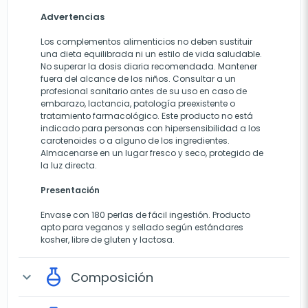
Advertencias
Los complementos alimenticios no deben sustituir
una dieta equilibrada ni un estilo de vida saludable.
No superar la dosis diaria recomendada. Mantener
fuera del alcance de los niños. Consultar a un
profesional sanitario antes de su uso en caso de
embarazo, lactancia, patología preexistente o
tratamiento farmacológico. Este producto no está
indicado para personas con hipersensibilidad a los
carotenoides o a alguno de los ingredientes.
Almacenarse en un lugar fresco y seco, protegido de
la luz directa.
Presentación
Envase con 180 perlas de fácil ingestión. Producto
apto para veganos y sellado según estándares
kosher, libre de gluten y lactosa.
Composición
expand_more