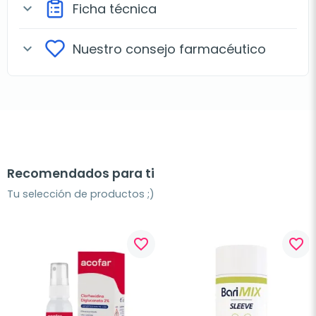
Ficha técnica
expand_more
Nuestro consejo farmacéutico
expand_more
Recomendados para ti
Tu selección de productos ;)
favorite_border
favorite_border