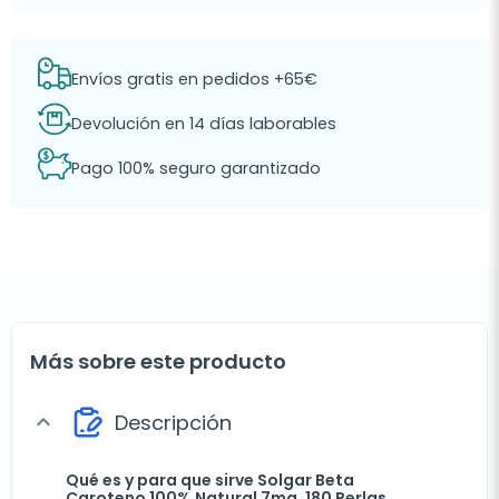
Envíos gratis en pedidos +65€
Devolución en 14 días laborables
Pago 100% seguro garantizado
Más sobre este producto
Descripción
expand_more
Qué es y para que sirve Solgar Beta
Caroteno 100% Natural 7mg, 180 Perlas