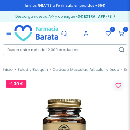
Envíos
GRATIS
a Península en pedidos
+65€
Descarga nuestra APP y consigue
-3€ EXTRA
:
APP-FB
;)
0
0
menu
Inicio
Salud y Botiquín
Cuidado Muscular, Articular y óseo
Sol
-1,30 €
favorite_border