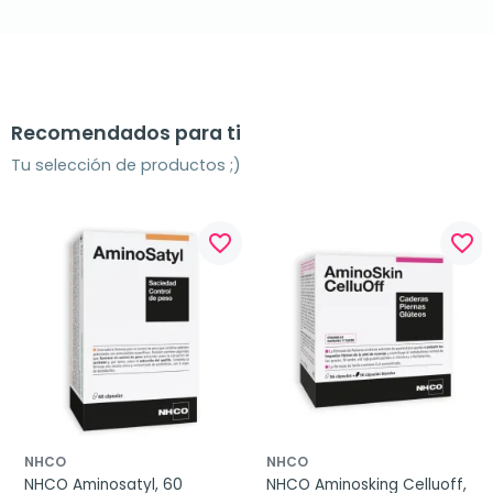
Recomendados para ti
Tu selección de productos ;)
favorite_border
favorite_border
NHCO
NHCO
NHCO Aminosatyl, 60 
NHCO Aminosking Celluoff, 