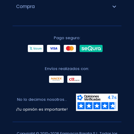
expand_more
Compra
Pago seguro:
Envíos realizados con:
No lo decimos nosotros...
¡Tu opinión es importante!
Copyright © 2010-2026 Farmacia Barata S.L. Todos los