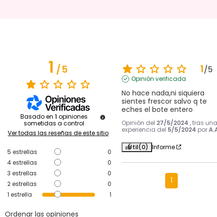
1
1
/
5
/
5
Opinión verificada
No hace nada,ni siquiera 
sientes frescor salvo q te 
eches el bote entero
Basado en
1
opiniones
Opinión del
27/5/2024
, tras un
sometidas a control
experiencia del
5/5/2024
por
A.
Ver todas las reseñas de este sitio
Útil
(0)
Informe
5
estrellas
0
4
estrellas
0
3
estrellas
0
1
2
estrellas
0
1
estrella
1
Ordenar las opiniones