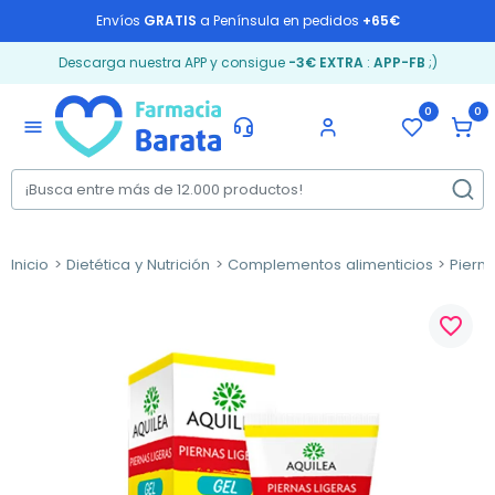
Envíos
GRATIS
a Península en pedidos
+65€
Descarga nuestra APP y consigue
-3€ EXTRA
:
APP-FB
;)
0
0
menu
Inicio
Dietética y Nutrición
Complementos alimenticios
Piern
favorite_border