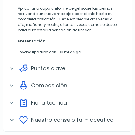
Aplicar una capa uniforme de gel sobre las piernas
realizando un suave masaje ascendiente hasta su
completa absorción. Puede emplearse dos veces al
día, mañana y noche, o tantas veces como se desee
para aumentar la sensación de frescor.
Presentación
Envase tipo tubo con 100 ml de gel.
Puntos clave
expand_more
Composición
expand_more
Ficha técnica
expand_more
Nuestro consejo farmacéutico
expand_more