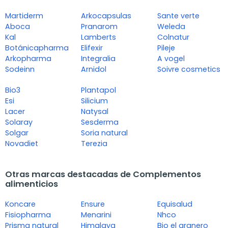
Martiderm
Arkocapsulas
Sante verte
Aboca
Pranarom
Weleda
Kal
Lamberts
Colnatur
Botánicapharma
Elifexir
Pileje
Arkopharma
Integralia
A vogel
Sodeinn
Arnidol
Soivre cosmetics
Bio3
Plantapol
Esi
Silicium
Lacer
Natysal
Solaray
Sesderma
Solgar
Soria natural
Novadiet
Terezia
Otras marcas destacadas de Complementos
alimenticios
Koncare
Ensure
Equisalud
Fisiopharma
Menarini
Nhco
Prisma natural
Himalaya
Bio el granero