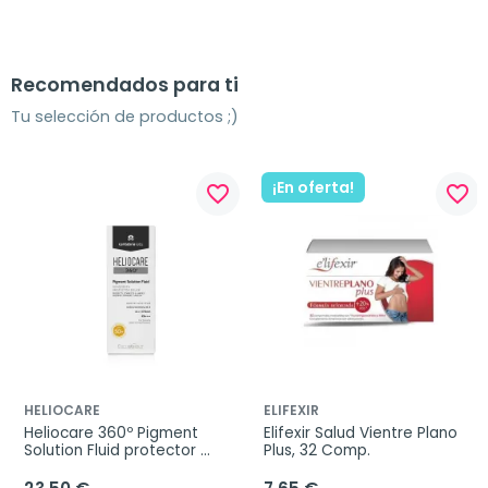
Recomendados para ti
Tu selección de productos ;)
¡En oferta!
favorite_border
favorite_border
HELIOCARE
ELIFEXIR
Heliocare 360º Pigment 
Elifexir Salud Vientre Plano 
Solution Fluid protector 
Plus, 32 Comp.
SPF50+, 50 ml