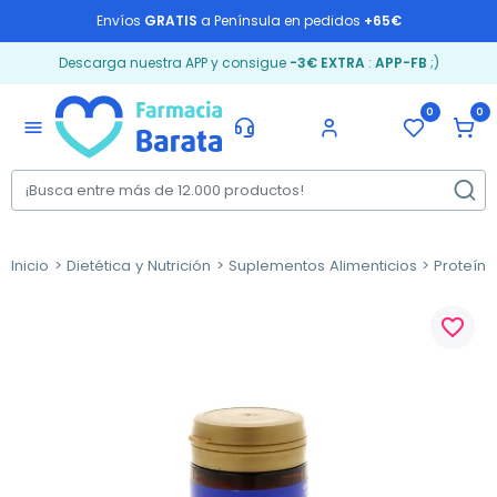
Envíos
GRATIS
a Península en pedidos
+65€
Descarga nuestra APP y consigue
-3€ EXTRA
:
APP-FB
;)
0
0
menu
Inicio
Dietética y Nutrición
Suplementos Alimenticios
Proteín
favorite_border