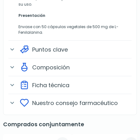
su uso.
Presentación
Envase con 50 cápsulas vegetales de 500 mg de L-
Fenilalanina.
Puntos clave
expand_more
Composición
expand_more
Ficha técnica
expand_more
Nuestro consejo farmacéutico
expand_more
Comprados conjuntamente