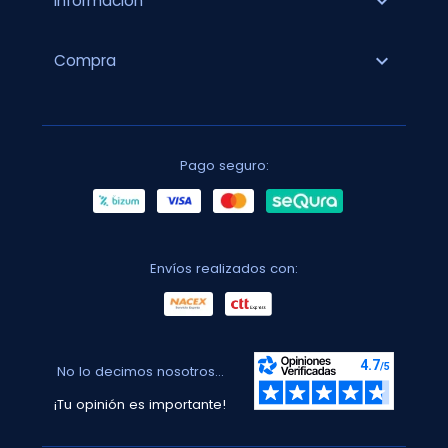
expand_more
Información
expand_more
Compra
Pago seguro:
Envíos realizados con:
No lo decimos nosotros...
¡Tu opinión es importante!