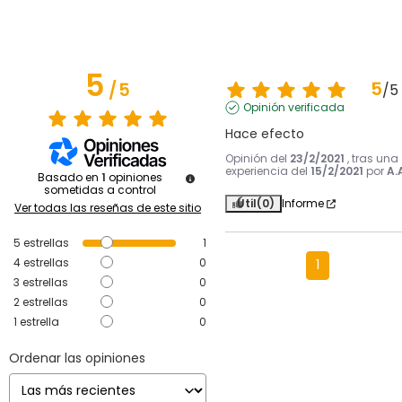
5
5
/
5
/
5
Opinión verificada
Hace efecto
Opinión del
23/2/2021
, tras una
experiencia del
15/2/2021
por
A.
Basado en
1
opiniones
sometidas a control
Útil
(0)
Informe
Ver todas las reseñas de este sitio
5
estrellas
1
4
estrellas
0
1
3
estrellas
0
2
estrellas
0
1
estrella
0
Ordenar las opiniones