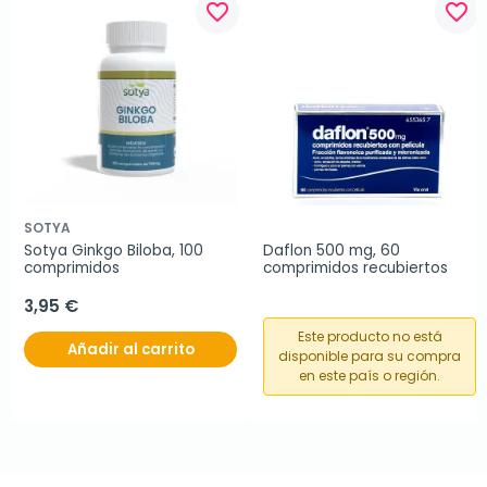
favorite_border
favorite_border
SOTYA
Sotya Ginkgo Biloba, 100 
Daflon 500 mg, 60 
comprimidos
comprimidos recubiertos
3,95 €
Este producto no está
Añadir al carrito
disponible para su compra
en este país o región.