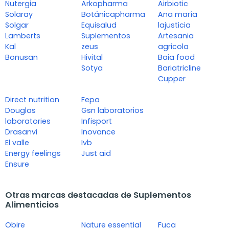
Nutergia
Arkopharma
Airbiotic
Solaray
Botánicapharma
Ana maría
Solgar
Equisalud
lajusticia
Lamberts
Suplementos
Artesania
Kal
zeus
agricola
Bonusan
Hivital
Baia food
Sotya
Bariatricline
Cupper
Direct nutrition
Fepa
Douglas
Gsn laboratorios
laboratories
Infisport
Drasanvi
Inovance
El valle
Ivb
Energy feelings
Just aid
Ensure
Otras marcas destacadas de Suplementos
Alimenticios
Obire
Nature essential
Fuca