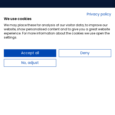
No lo decimos nosotros...
Privacy policy
We use cookies
¡Tu opinión es importante!
We may place these for analysis of our visitor data, to improve our
website, show personalised content and to give you a great website
experience. For more information about the cookies we use open the
settings.
Copyright © 2010-2026 Farmacia Barata S.L. Todos los
derechos reservados.
Accept all
Deny
No, adjust
Total:
18,10 €
18,60 €
Avísame cuando esté disponible