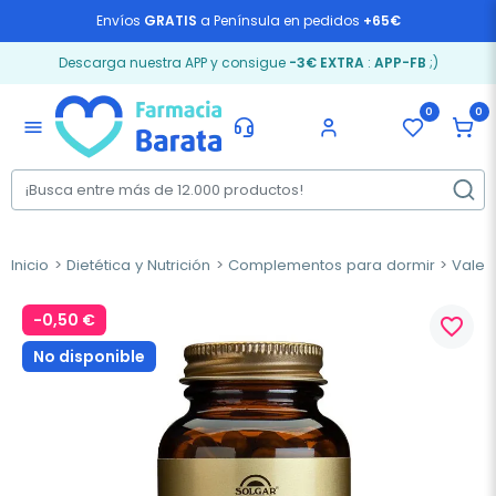
Envíos
GRATIS
a Península en pedidos
+65€
Descarga nuestra APP y consigue
-3€ EXTRA
:
APP-FB
;)
0
0
menu
Inicio
Dietética y Nutrición
Complementos para dormir
Valer
-0,50 €
favorite_border
No disponible