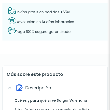
Envíos gratis en pedidos +65€
Devolución en 14 días laborables
Pago 100% seguro garantizado
Más sobre este producto
Descripción
expand_more
Qué es y para qué sirve Solgar Valeriana
Solgar Valeriana es un complemento alimenticio