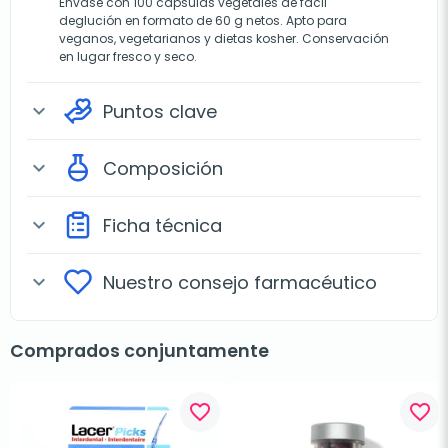
Envase con 100 cápsulas vegetales de fácil
deglución en formato de 60 g netos. Apto para
veganos, vegetarianos y dietas kosher. Conservación
en lugar fresco y seco.
Puntos clave
expand_more
Composición
expand_more
Ficha técnica
expand_more
Nuestro consejo farmacéutico
expand_more
Comprados conjuntamente
favorite_border
favorite_border