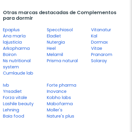
Otras marcas destacadas de Complementos
para dormir
Epaplus
Specchiasol
Vitanatur
Ana maría
Eladiet
Kal
lajusticia
Nutergia
Dormax
Arkopharma
Heel
Vitae
Boiron
Melamil
Pranarom
Ns nutritional
Prisma natural
Solaray
system
Cumlaude lab
Ivb
Forte pharma
Ynsadiet
Inovance
Forza vitale
Kobho labs
Lashile beauty
Mabofarma
Lehning
Moller's
Baia food
Nature's plus