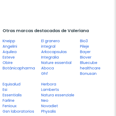
Otras marcas destacadas de Valeriana
Kneipp
El granero
Bio3
Angelini
integral
Pileje
Aquilea
Arkocapsulas
Bayer
Esteve
Integralia
Biover
Obire
Nature essential
Bluecube
Botánicapharma
Aboca
healthcare
Ghf
Bonusan
Equisalud
Herbora
Esi
Lamberts
Essentialis
Natura essenziale
Farline
Neo
Fenioux
Novadiet
Gsn laboratorios
Physalis