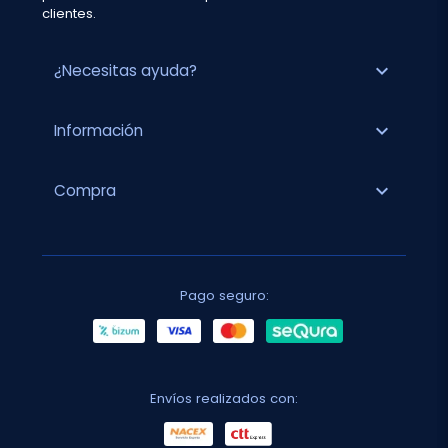
clientes.
expand_more
¿Necesitas ayuda?
expand_more
Información
expand_more
Compra
Pago seguro:
Envíos realizados con: