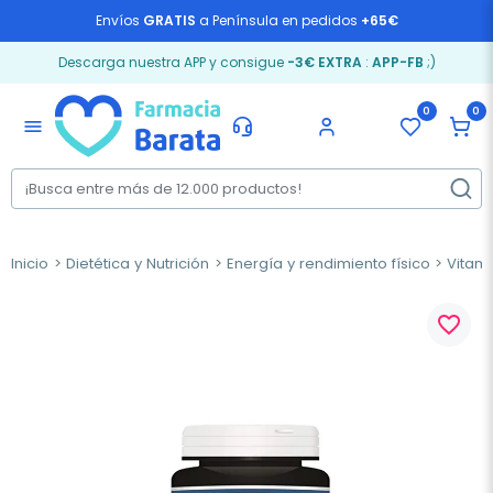
Envíos
GRATIS
a Península en pedidos
+65€
Descarga nuestra APP y consigue
-3€ EXTRA
:
APP-FB
;)
0
0
menu
Inicio
Dietética y Nutrición
Energía y rendimiento físico
Vitam
favorite_border