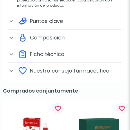
protegido contra la humedad, en caja de cartón con
información del producto.
Puntos clave
expand_more
Composición
expand_more
Ficha técnica
expand_more
Nuestro consejo farmacéutico
expand_more
Comprados conjuntamente
favorite_border
favorite_border