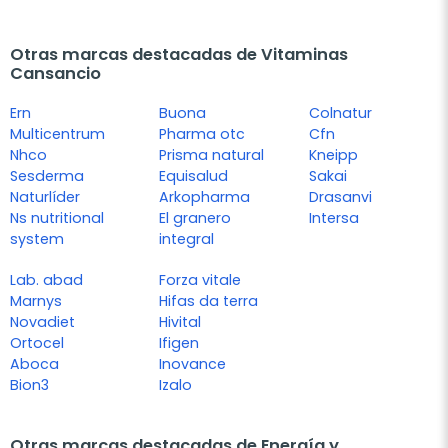
Otras marcas destacadas de Vitaminas
Cansancio
Ern
Buona
Colnatur
Multicentrum
Pharma otc
Cfn
Nhco
Prisma natural
Kneipp
Sesderma
Equisalud
Sakai
Naturlíder
Arkopharma
Drasanvi
Ns nutritional
El granero
Intersa
system
integral
Lab. abad
Forza vitale
Marnys
Hifas da terra
Novadiet
Hivital
Ortocel
Ifigen
Aboca
Inovance
Bion3
Izalo
Otras marcas destacadas de Energía y