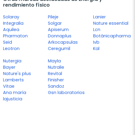
rendimiento físico
Solaray
Pileje
Lanier
Integralia
Solgar
Nature essential
Aquilea
Apiserum
Lcn
Pharmaton
Donnaplus
Botánicapharma
Seid
Arkocapsulas
Ivb
Leotron
Ceregumil
Kal
Nutergia
Mayla
Bayer
Nutralie
Nature's plus
Revital
Lamberts
Finisher
Vitae
Sandoz
Ana maría
Gsn laboratorios
lajusticia