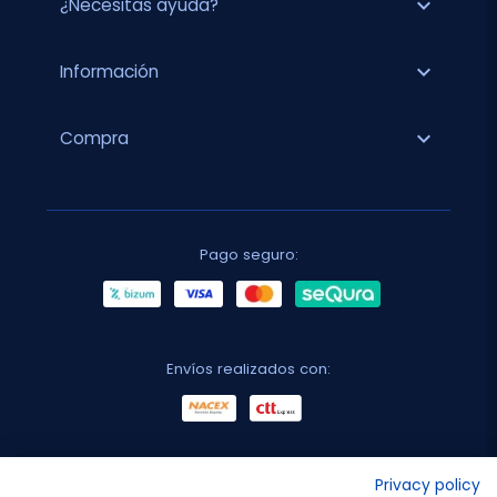
expand_more
¿Necesitas ayuda?
expand_more
Información
expand_more
Compra
Pago seguro:
Envíos realizados con:
No lo decimos nosotros...
Privacy policy