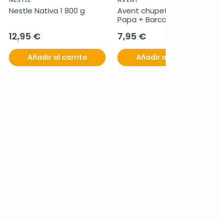
Nestle Nativa 1 800 g
Avent chupete I Love 
Papa + Barco, 6 - 18 
meses, 2 unidades
12,95 €
7,95 €
Añadir al carrito
Añadir al carrito