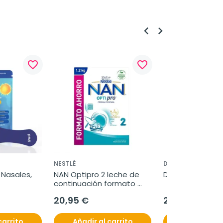
keyboard_arrow_left
keyboard_arrow_right
favorite_border
favorite_border
NESTLÉ
DAMIRA
Nasales, 
NAN Optipro 2 leche de 
Damira Natur 3,
continuación formato 
ahorro, 1200 g
20,95 €
20,60 €
carrito
Añadir al carrito
Añadir al c