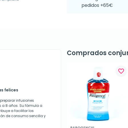
pedidos +65€
Comprados conju
favorite_border
as felices
 preparar infusiones
 a 8 años. Su fórmula a
buye a facilitar los
ión de consumo sencilla y
PAROGENCYL