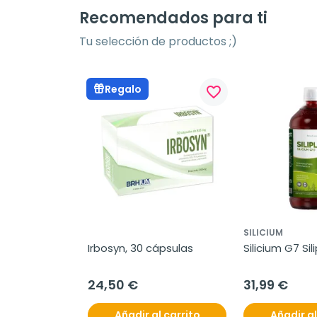
Recomendados para ti
Tu selección de productos ;)
Regalo
favorite_border
favorite_border
SILICIUM
ar Total, 30 
Irbosyn, 30 cápsulas
Silicium G7 Sili
ml
24,50 €
31,99 €
l carrito
Añadir al carrito
Añadir al