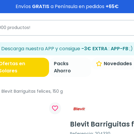
Envíos
GRATIS
a Península en pedidos
+65€
Descarga nuestra APP y consigue
-3€ EXTRA
:
APP-FB
;)
Ofertas en
Packs
Novedades
Solares
Ahorro
Blevit Barriguitas felices, 150 g
favorite_border
Blevit Barriguitas f
Referencia: 204330