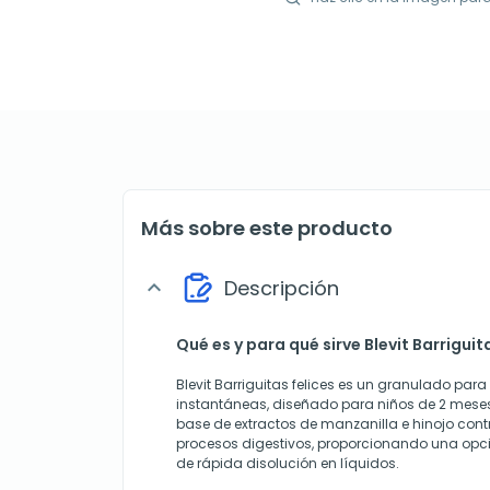
Más sobre este producto
Descripción
expand_more
Qué es y para qué sirve Blevit Barriguit
Blevit Barriguitas felices es un granulado para
instantáneas, diseñado para niños de 2 meses
base de extractos de manzanilla e hinojo contri
procesos digestivos, proporcionando una opc
de rápida disolución en líquidos.