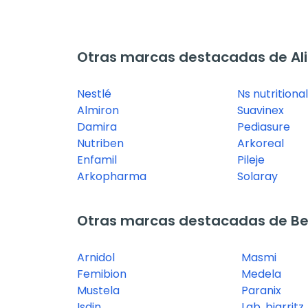
Otras marcas destacadas de Ali
Nestlé
Ns nutritiona
Almiron
Suavinex
Damira
Pediasure
Nutriben
Arkoreal
Enfamil
Pileje
Arkopharma
Solaray
Otras marcas destacadas de B
Arnidol
Masmi
Femibion
Medela
Mustela
Paranix
Isdin
Lab. biarritz