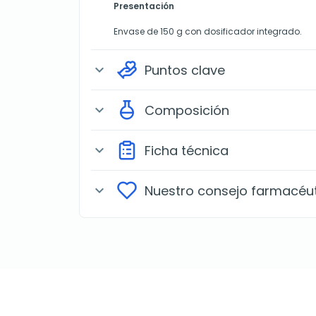
Presentación
Envase de 150 g con dosificador integrado.
Puntos clave
expand_more
Composición
expand_more
Ficha técnica
expand_more
Nuestro consejo farmacéu
expand_more