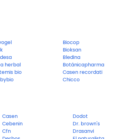
vogel
Biocop
k
Bioksan
desa
Bledina
fa herbal
Botánicapharma
temis bio
Casen recordati
bybio
Chicco
Casen
Dodot
Cebenin
Dr. brown's
Cfn
Drasanvi
Derbos
El naturalista