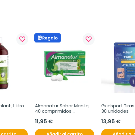
Regalo
favorite_border
favorite_border
plant, 1 litro
Almanatur Sabor Menta, 
Gudsport Tiras 
40 comprimidos 
30 unidades
masticables
11,95 €
13,95 €
 carrito
Añadir al carrito
Añadir al 