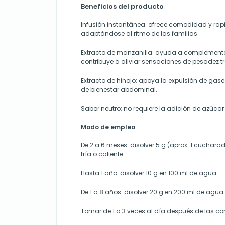
Beneficios del producto
Infusión instantánea: ofrece comodidad y rapi
adaptándose al ritmo de las familias.
Extracto de manzanilla: ayuda a complementar
contribuye a aliviar sensaciones de pesadez t
Extracto de hinojo: apoya la expulsión de gas
de bienestar abdominal.
Sabor neutro: no requiere la adición de azúcar
Modo de empleo
De 2 a 6 meses: disolver 5 g (aprox. 1 cuchara
fría o caliente.
Hasta 1 año: disolver 10 g en 100 ml de agua.
De 1 a 8 años: disolver 20 g en 200 ml de agua.
Tomar de 1 a 3 veces al día después de las c