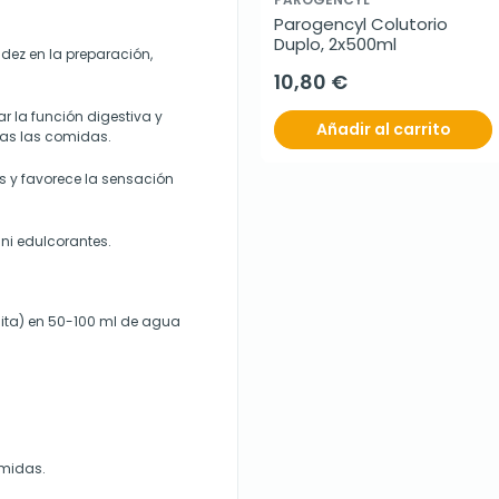
Parogencyl Colutorio 
Duplo, 2x500ml
dez en la preparación,
10,80 €
 la función digestiva y
Añadir al carrito
ras las comidas.
es y favorece la sensación
 ni edulcorantes.
dita) en 50-100 ml de agua
omidas.