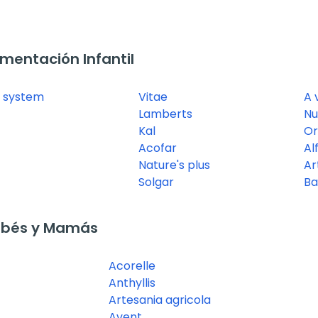
mentación Infantil
l system
Vitae
A 
Lamberts
Nu
Kal
Or
Acofar
Al
Nature's plus
Ar
Solgar
Ba
ebés y Mamás
Acorelle
Anthyllis
Artesania agricola
Avent