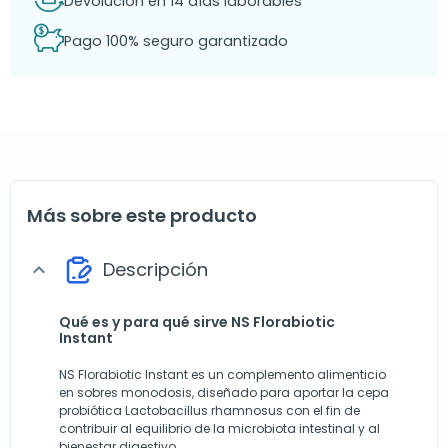
Devolución en 14 días laborables
Pago 100% seguro garantizado
Más sobre este producto
Descripción
expand_more
Qué es y para qué sirve NS Florabiotic
Instant
NS Florabiotic Instant es un complemento alimenticio
en sobres monodosis, diseñado para aportar la cepa
probiótica Lactobacillus rhamnosus con el fin de
contribuir al equilibrio de la microbiota intestinal y al
bienestar digestivo.