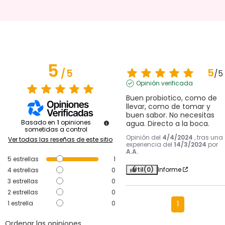
5
5
/
5
/
5
Opinión verificada
Buen probiotico, como de 
llevar, como de tomar y 
buen sabor. No necesitas 
Basado en
1
opiniones
agua. Directo a la boca.
sometidas a control
Opinión del
4/4/2024
, tras una
Ver todas las reseñas de este sitio
experiencia del
14/3/2024
por
A.A.
5
estrellas
1
Útil
(0)
Informe
4
estrellas
0
3
estrellas
0
2
estrellas
0
1
estrella
0
1
Ordenar las opiniones