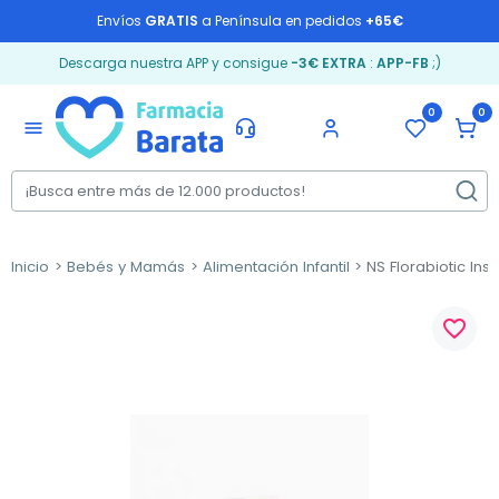
Envíos
GRATIS
a Península en pedidos
+65€
Descarga nuestra APP y consigue
-3€ EXTRA
:
APP-FB
;)
0
0
menu
Inicio
Bebés y Mamás
Alimentación Infantil
NS Florabiotic Inst
favorite_border