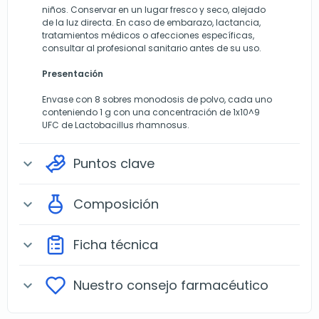
niños. Conservar en un lugar fresco y seco, alejado
de la luz directa. En caso de embarazo, lactancia,
tratamientos médicos o afecciones específicas,
consultar al profesional sanitario antes de su uso.
Presentación
Envase con 8 sobres monodosis de polvo, cada uno
conteniendo 1 g con una concentración de 1x10^9
UFC de Lactobacillus rhamnosus.
Puntos clave
expand_more
Composición
expand_more
Ficha técnica
expand_more
Nuestro consejo farmacéutico
expand_more