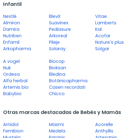
Infantil
Nestlé
Blevit
Vitae
Almiron
Suavinex
Lamberts
Damira
Pediasure
Kal
Nutriben
Arkoreal
Acofar
Enfamil
Pileje
Nature's plus
Arkopharma
Solaray
Solgar
A vogel
Biocop
Nuk
Bioksan
Ordesa
Bledina
Alfa herbal
Botánicapharma
Artemis bio
Casen recordati
Babybio
Chicco
Otras marcas destacadas de Bebés y Mamás
Arnidol
Masmi
Acorelle
Femibion
Medela
Anthyllis
Mustela
Paranix
Artesania