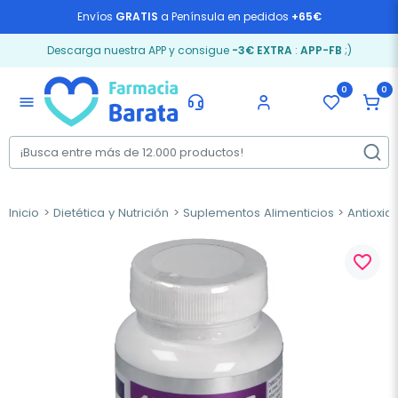
Envíos
GRATIS
a Península en pedidos
+65€
Descarga nuestra APP y consigue
-3€ EXTRA
:
APP-FB
;)
0
0
menu
Inicio
Dietética y Nutrición
Suplementos Alimenticios
Antioxid
favorite_border