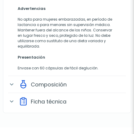
Advertencias
No apto para mujeres embarazadas, en período de
lactancia o para menores sin supervisión médica.
Mantener fuera del alcance de los niños. Conservar
en lugar fresco y seco, protegido de la luz. No debe
utilizarse como sustituto de una dieta variada y
equilibrada.
Presentación
Envase con 60 cápsulas de fácil deglución.
Composición
expand_more
Ficha técnica
expand_more