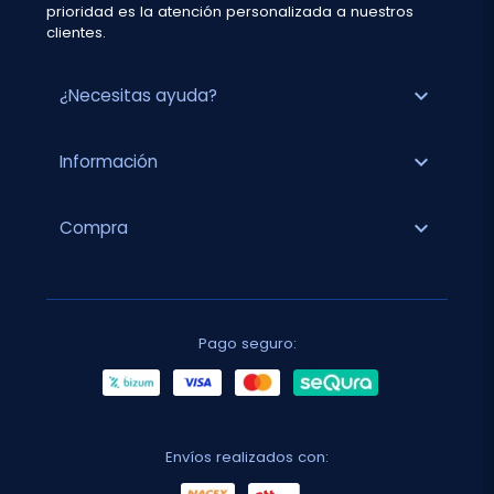
prioridad es la atención personalizada a nuestros
clientes.
expand_more
¿Necesitas ayuda?
expand_more
Información
expand_more
Compra
Pago seguro:
Envíos realizados con: