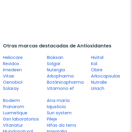
Otras marcas destacadas de Antioxidantes
Heliocare
Bioksan
Hivital
Revidox
Solgar
Kal
Imedeen
Nutergia
Obire
Vitae
Arkopharma
Arkocapsulas
Oenobiol
Botánicapharma
Nutralie
Solaray
Vitamono ef
Uriach
Boderm
Ana maría
Pranarom
lajusticia
Luxmetique
Sun system
Gsn laboratorios
Pileje
Vitanatur
Hifas da terra
Mundonatural
Integralia