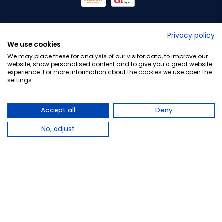
No lo decimos nosotros...
Privacy policy
We use cookies
¡Tu opinión es importante!
We may place these for analysis of our visitor data, to improve our
website, show personalised content and to give you a great website
experience. For more information about the cookies we use open the
settings.
Copyright © 2010-2026 Farmacia Barata S.L. Todos los
derechos reservados.
Accept all
Deny
No, adjust
Total:
26,43 €
−
+
Añadir al carrito