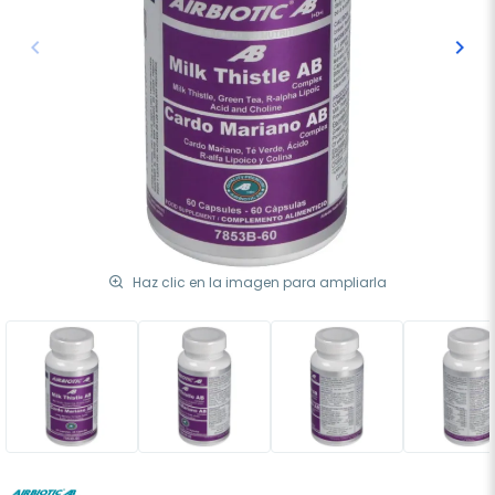
keyboard_arrow_left
keyboard_arrow_right
Anterior
Sigu
Haz clic en la imagen para ampliarla