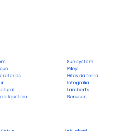
om
Sun system
ique
Pileje
oratorios
Hifas da terra
ur
Integralia
atural
Lamberts
ía lajusticia
Bonusan