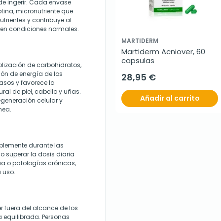
de ingerir. Cada envase
ina, micronutriente que
rientes y contribuye al
o en condiciones normales.
MARTIDERM
Martiderm Acniover, 60 
capsulas
lización de carbohidratos,
ión de energía de los
28,95 €
rasos y favorece la
al de piel, cabello y uñas.
Añadir al carrito
egeneración celular y
nea.
iblemente durante las
superar la dosis diaria
a o patologías crónicas,
u uso.
 fuera del alcance de los
ta equilibrada. Personas