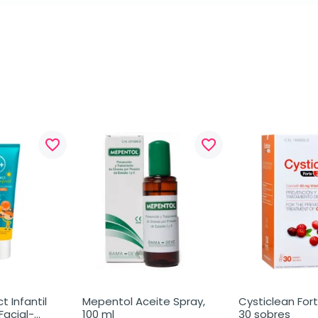
favorite_border
favorite_border
 Infantil 
Mepentol Aceite Spray, 
Cysticlean For
Facial-
100 ml
30 sobres