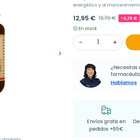
energético y al mantenimiento
12,95 €
13,70 €
-0,75 €
En stock
keyboard_arrow_right
Siguiente
¿Necesitas 
farmacéutic
Hablamos
Envíos gratis en
De
pedidos +65€
a ampliarla