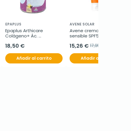
EPAPLUS
AVENE SOLAR
Epaplus Arthicare 
Avene crema solar piel 
Colágeno+ Ác. 
sensible SPF50+, 50 ml
Hialurónico, 305g
18,50 €
15,26 €
17,95 €
Añadir al carrito
Añadir al carrito