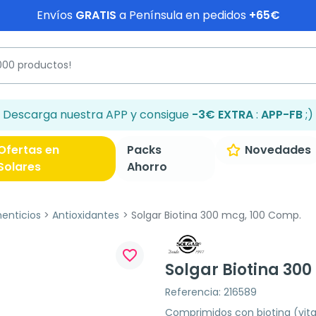
Envíos
GRATIS
a Península en pedidos
+65€
Descarga nuestra APP y consigue
-3€ EXTRA
:
APP-FB
;)
Ofertas en
Packs
Novedades
Solares
Ahorro
enticios
Antioxidantes
Solgar Biotina 300 mcg, 100 Comp.
favorite_border
Solgar Biotina 30
Referencia: 216589
Comprimidos con biotina (vit