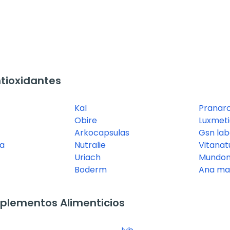
tioxidantes
Kal
Pranar
Obire
Luxmet
Arkocapsulas
Gsn lab
a
Nutralie
Vitanat
Uriach
Mundon
Boderm
Ana mar
plementos Alimenticios