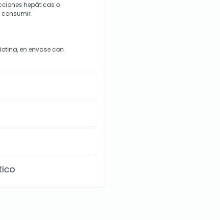
ecciones hepáticas o
 consumir.
otina, en envase con
tico