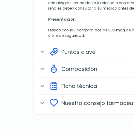
con alergias conocidas a la biotina o con af
renales deben consultar a su médico antes de
Presentación
Frasco con 100 comprimidos de 300 mcg de bi
cierre de seguridad.
Puntos clave
expand_more
Composición
expand_more
Ficha técnica
expand_more
Nuestro consejo farmacéu
expand_more