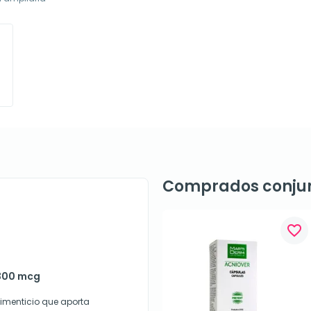
Comprados conju
favorite_border
 300 mcg
imenticio que aporta