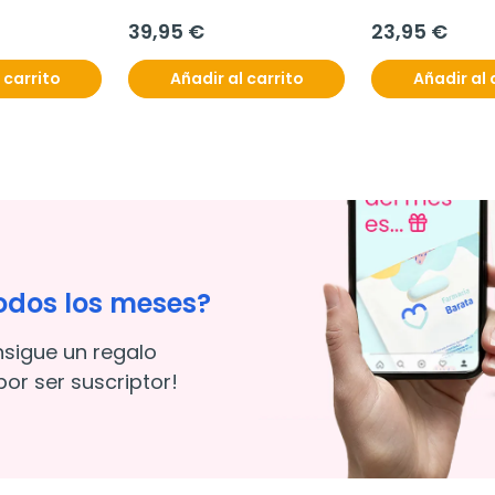
ml
39,95 €
23,95 €
 carrito
Añadir al carrito
Añadir al 
odos los meses?
nsigue un regalo
or ser suscriptor!