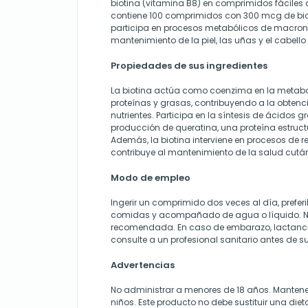
biotina (vitamina B8) en comprimidos fáciles 
contiene 100 comprimidos con 300 mcg de biot
participa en procesos metabólicos de macronut
mantenimiento de la piel, las uñas y el cabell
Propiedades de sus ingredientes
La biotina actúa como coenzima en la metabo
proteínas y grasas, contribuyendo a la obtenc
nutrientes. Participa en la síntesis de ácidos g
producción de queratina, una proteína estructur
Además, la biotina interviene en procesos de r
contribuye al mantenimiento de la salud cutá
Modo de empleo
Ingerir un comprimido dos veces al día, prefer
comidas y acompañado de agua o líquido. No 
recomendada. En caso de embarazo, lactanci
consulte a un profesional sanitario antes de s
Advertencias
No administrar a menores de 18 años. Mantener
niños. Este producto no debe sustituir una die