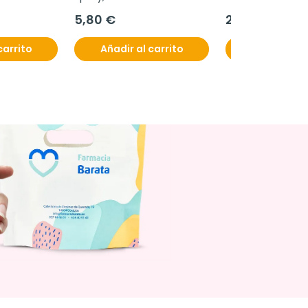
unidosis de 5 ml
5,80 €
2,60 €
carrito
Añadir al carrito
Añadir al c