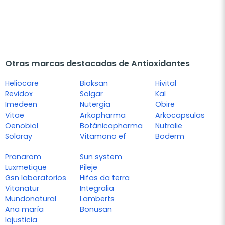
Otras marcas destacadas de Antioxidantes
Heliocare
Bioksan
Hivital
Revidox
Solgar
Kal
Imedeen
Nutergia
Obire
Vitae
Arkopharma
Arkocapsulas
Oenobiol
Botánicapharma
Nutralie
Solaray
Vitamono ef
Boderm
Pranarom
Sun system
Luxmetique
Pileje
Gsn laboratorios
Hifas da terra
Vitanatur
Integralia
Mundonatural
Lamberts
Ana maría
Bonusan
lajusticia