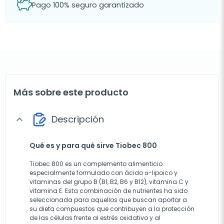
Pago 100% seguro garantizado
Más sobre este producto
Descripción
expand_more
Qué es y para qué sirve Tiobec 800
Tiobec 800 es un complemento alimenticio
especialmente formulado con ácido α-lipoico y
vitaminas del grupo B (B1, B2, B6 y B12), vitamina C y
vitamina E. Esta combinación de nutrientes ha sido
seleccionada para aquellos que buscan aportar a
su dieta compuestos que contribuyen a la protección
de las células frente al estrés oxidativo y al