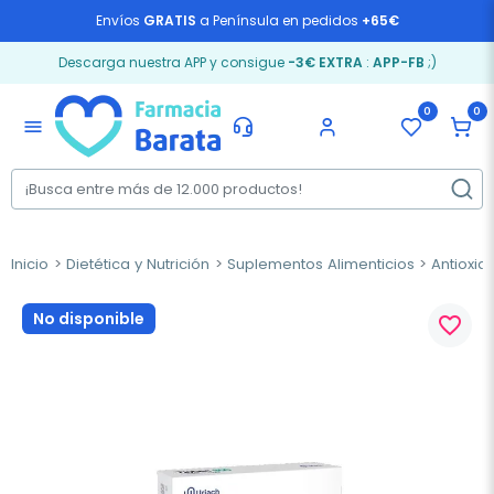
Envíos
GRATIS
a Península en pedidos
+65€
Descarga nuestra APP y consigue
-3€ EXTRA
:
APP-FB
;)
0
0
menu
Inicio
Dietética y Nutrición
Suplementos Alimenticios
Antioxid
No disponible
favorite_border