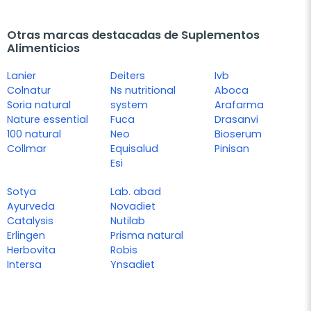
Otras marcas destacadas de Suplementos
Alimenticios
Lanier
Deiters
Ivb
Colnatur
Ns nutritional
Aboca
Soria natural
system
Arafarma
Nature essential
Fuca
Drasanvi
100 natural
Neo
Bioserum
Collmar
Equisalud
Pinisan
Esi
Sotya
Lab. abad
Ayurveda
Novadiet
Catalysis
Nutilab
Erlingen
Prisma natural
Herbovita
Robis
Intersa
Ynsadiet