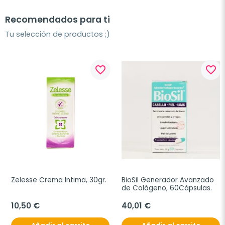
Recomendados para ti
Tu selección de productos ;)
favorite_border
favorite_border
Zelesse Crema Intima, 30gr.
BioSil Generador Avanzado 
de Colágeno, 60Cápsulas.
10,50 €
40,01 €