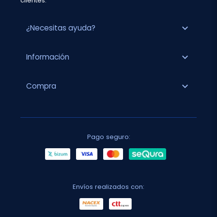
clientes.
expand_more
¿Necesitas ayuda?
expand_more
Información
expand_more
Compra
Pago seguro:
Envíos realizados con: