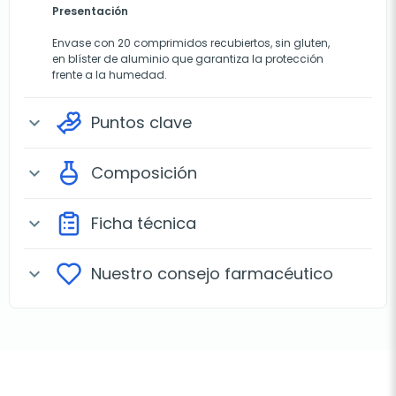
Presentación
Envase con 20 comprimidos recubiertos, sin gluten,
en blíster de aluminio que garantiza la protección
frente a la humedad.
Puntos clave
expand_more
Composición
expand_more
Ficha técnica
expand_more
Nuestro consejo farmacéutico
expand_more