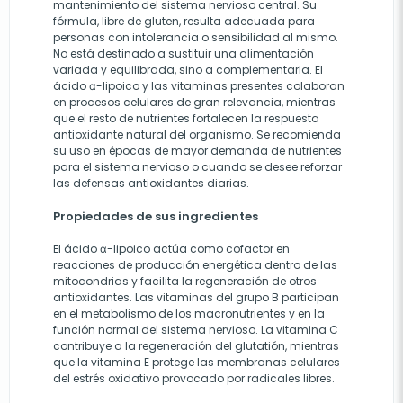
mantenimiento del sistema nervioso central. Su
fórmula, libre de gluten, resulta adecuada para
personas con intolerancia o sensibilidad al mismo.
No está destinado a sustituir una alimentación
variada y equilibrada, sino a complementarla. El
ácido α-lipoico y las vitaminas presentes colaboran
en procesos celulares de gran relevancia, mientras
que el resto de nutrientes fortalecen la respuesta
antioxidante natural del organismo. Se recomienda
su uso en épocas de mayor demanda de nutrientes
para el sistema nervioso o cuando se desee reforzar
las defensas antioxidantes diarias.
Propiedades de sus ingredientes
El ácido α-lipoico actúa como cofactor en
reacciones de producción energética dentro de las
mitocondrias y facilita la regeneración de otros
antioxidantes. Las vitaminas del grupo B participan
en el metabolismo de los macronutrientes y en la
función normal del sistema nervioso. La vitamina C
contribuye a la regeneración del glutatión, mientras
que la vitamina E protege las membranas celulares
del estrés oxidativo provocado por radicales libres.