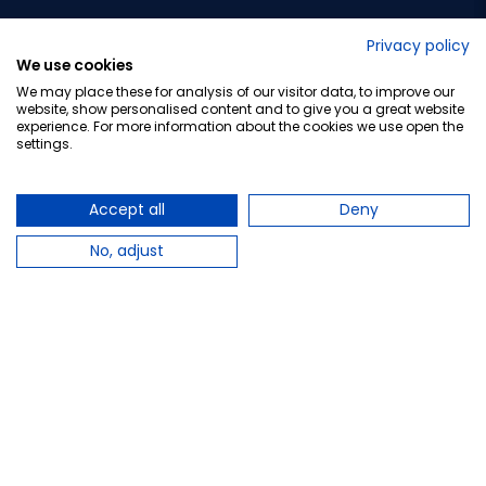
No lo decimos nosotros...
Privacy policy
We use cookies
¡Tu opinión es importante!
We may place these for analysis of our visitor data, to improve our
website, show personalised content and to give you a great website
experience. For more information about the cookies we use open the
settings.
Copyright © 2010-2026 Farmacia Barata S.L. Todos los
derechos reservados.
Accept all
Deny
No, adjust
Total:
16,95 €
Avísame cuando esté disponible