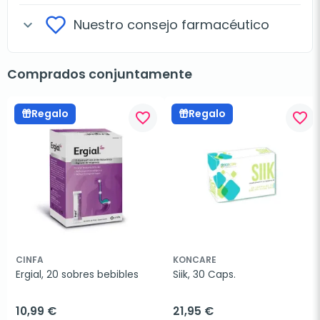
Nuestro consejo farmacéutico
expand_more
Comprados conjuntamente
Regalo
Regalo
favorite_border
favorite_border
CINFA
KONCARE
Ergial, 20 sobres bebibles
Siik, 30 Caps.
10,99 €
21,95 €