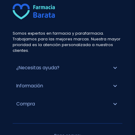
Somos expertos en farmacia y parafarmacia.
Trabajamos para las mejores marcas. Nuestra mayor
prioridad es la atención personalizada a nuestros
clientes.
expand_more
¿Necesitas ayuda?
expand_more
Información
expand_more
Compra