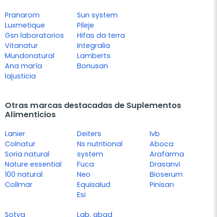
Pranarom
Sun system
Luxmetique
Pileje
Gsn laboratorios
Hifas da terra
Vitanatur
Integralia
Mundonatural
Lamberts
Ana maría
Bonusan
lajusticia
Otras marcas destacadas de Suplementos
Alimenticios
Lanier
Deiters
Ivb
Colnatur
Ns nutritional
Aboca
Soria natural
system
Arafarma
Nature essential
Fuca
Drasanvi
100 natural
Neo
Bioserum
Collmar
Equisalud
Pinisan
Esi
Sotya
Lab. abad