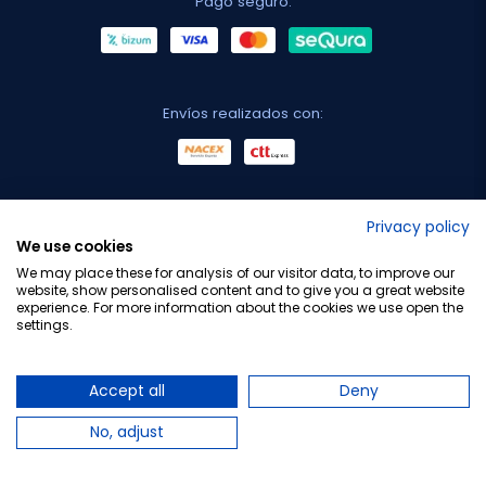
Pago seguro:
Envíos realizados con:
No lo decimos nosotros...
Privacy policy
We use cookies
¡Tu opinión es importante!
We may place these for analysis of our visitor data, to improve our
website, show personalised content and to give you a great website
experience. For more information about the cookies we use open the
settings.
Copyright © 2010-2026 Farmacia Barata S.L. Todos los
derechos reservados.
Accept all
Deny
No, adjust