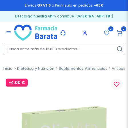
Envíos
GRATIS
a Península en pedidos
+65€
Descarga nuestra APP y consigue
-3€ EXTRA
:
APP-FB
;)
0
0
menu
Inicio
Dietética y Nutrición
Suplementos Alimenticios
Antioxid
-4,00 €
favorite_border