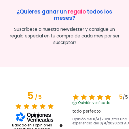
¿Quieres ganar un
regalo
todos los
meses?
Suscríbete a nuestra newsletter y consigue un
regalo especial en tu compra de cada mes por ser
suscriptor!
5
5
/
5
/
5
Opinión verificada
todo perfecto.
Opinión del
8/4/2020
, tras una
experiencia del
3/4/2020
por
A.
Basado en
1
opiniones