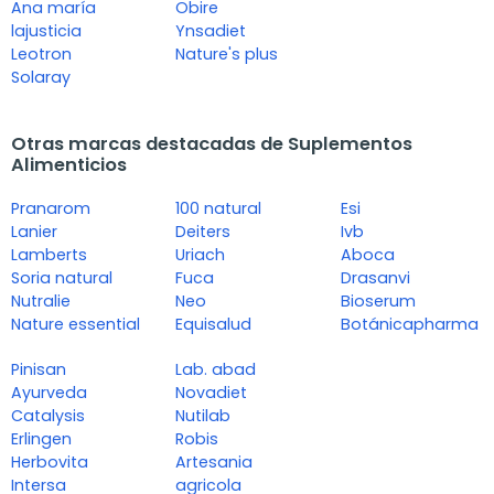
Ana maría
Obire
lajusticia
Ynsadiet
Leotron
Nature's plus
Solaray
Otras marcas destacadas de Suplementos
Alimenticios
Pranarom
100 natural
Esi
Lanier
Deiters
Ivb
Lamberts
Uriach
Aboca
Soria natural
Fuca
Drasanvi
Nutralie
Neo
Bioserum
Nature essential
Equisalud
Botánicapharma
Pinisan
Lab. abad
Ayurveda
Novadiet
Catalysis
Nutilab
Erlingen
Robis
Herbovita
Artesania
Intersa
agricola