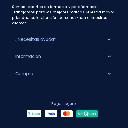
Somos expertos en farmacia y parafarmacia.
Trabajamos para las mejores marcas. Nuestra mayor
prioridad es la atención personalizada a nuestros
clientes.
expand_more
¿Necesitas ayuda?
expand_more
Información
expand_more
Compra
Pago seguro: