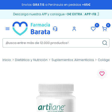
Envíos
GRATIS
a Península en pedidos
+65€
Descarga nuestra APP y consigue
-3€ EXTRA
:
APP-FB
;)
0
0
menu
Inicio
Dietética y Nutrición
Suplementos Alimenticios
Coláge
favorite_border