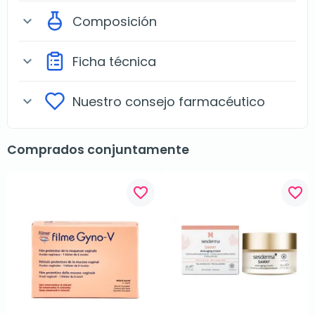
Composición
expand_more
Ficha técnica
expand_more
Nuestro consejo farmacéutico
expand_more
Comprados conjuntamente
favorite_border
favorite_border