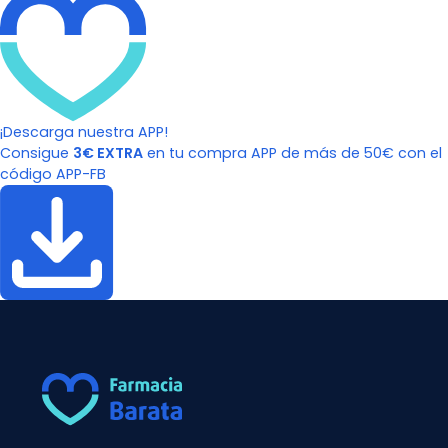
¡Descarga nuestra APP!
Consigue
3€ EXTRA
en tu compra APP de más de 50€ con el
código APP-FB