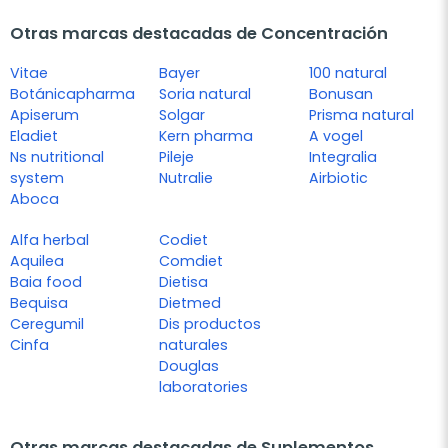
Otras marcas destacadas de Concentración
Vitae
Bayer
100 natural
Botánicapharma
Soria natural
Bonusan
Apiserum
Solgar
Prisma natural
Eladiet
Kern pharma
A vogel
Ns nutritional
Pileje
Integralia
system
Nutralie
Airbiotic
Aboca
Alfa herbal
Codiet
Aquilea
Comdiet
Baia food
Dietisa
Bequisa
Dietmed
Ceregumil
Dis productos
Cinfa
naturales
Douglas
laboratories
Otras marcas destacadas de Suplementos