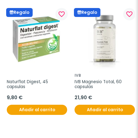
Regalo
Regalo
favorite_border
favorite_border
IVB
Naturflat Digest, 45 
IVB Magnesio Total, 60 
capsulas
capsulas
9,80 €
21,90 €
Añadir al carrito
Añadir al carrito