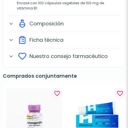
Envase con 100 cápsulas vegetales de 100 mg de
vitamina B1.
Composición
expand_more
Ficha técnica
expand_more
Nuestro consejo farmacéutico
expand_more
Comprados conjuntamente
favorite_border
favorite_border