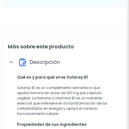
Más sobre este producto
Descripción
expand_more
Qué es y para qué sirve Solaray B1
Solaray B1 es un complemento alimenticio que
aporta tiamina en dosis de 100 mg por cápsula
vegetal. La tiamina o vitamina B1 es un nutriente
esencial que interviene en la transformación de los
carbohidratos en energía y apoya el correcto
funcionamiento celular.
Propiedades de sus ingredientes