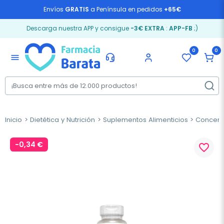
Envíos
GRATIS
a Península en pedidos
+65€
Descarga nuestra APP y consigue
-3€ EXTRA
:
APP-FB
;)
0
0
menu
Inicio
Dietética y Nutrición
Suplementos Alimenticios
Concent
-0,34 €
favorite_border