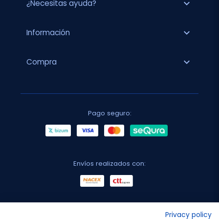
expand_more
¿Necesitas ayuda?
expand_more
Información
expand_more
Compra
Pago seguro:
Envíos realizados con:
No lo decimos nosotros...
Privacy policy