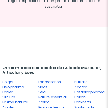
regalo especial en tu compra de cada mes por ser
suscriptor!
Otras marcas destacadas de Cuidado Muscular,
Articular y óseo
Solgar
Laboratorios
Nutralie
Fisiopharma
viñas
Acofar
Lanier
Seid
Botánicapharma
Silicium
Nature essential
Boiron
Prisma natural
Arnidol
Lamberts
Aquilea
Procare health
Sante verte