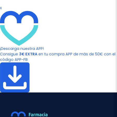
x
¡Descarga nuestra APP!
Consigue
3€ EXTRA
en tu compra APP de más de 50€ con el
código APP-FB