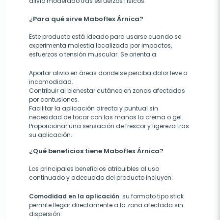
alivio moderado tras esfuerzos físicos.
¿Para qué sirve Maboflex Árnica?
Este producto está ideado para usarse cuando se
experimenta molestia localizada por impactos,
esfuerzos o tensión muscular. Se orienta a:
Aportar alivio en áreas donde se perciba dolor leve o
incomodidad.
Contribuir al bienestar cutáneo en zonas afectadas
por contusiones.
Facilitar la aplicación directa y puntual sin
necesidad de tocar con las manos la crema o gel.
Proporcionar una sensación de frescor y ligereza tras
su aplicación.
¿Qué beneficios tiene Maboflex Árnica?
Los principales beneficios atribuibles al uso
continuado y adecuado del producto incluyen:
Comodidad en la aplicación
: su formato tipo stick
permite llegar directamente a la zona afectada sin
dispersión.