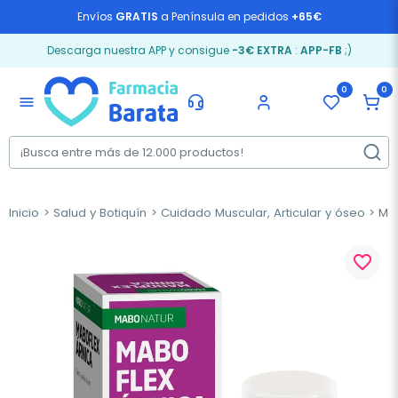
Envíos
GRATIS
a Península en pedidos
+65€
Descarga nuestra APP y consigue
-3€ EXTRA
:
APP-FB
;)
0
0
menu
Inicio
Salud y Botiquín
Cuidado Muscular, Articular y óseo
Mab
favorite_border