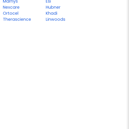
Marnys
Esi
Nexcare
Hubner
Ortocel
Khadi
Therascience
Linwoods