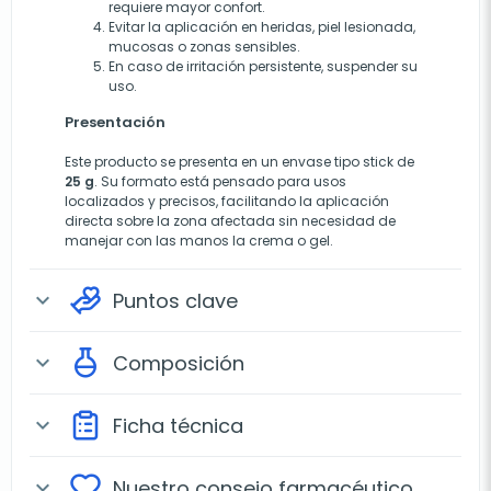
requiere mayor confort.
Evitar la aplicación en heridas, piel lesionada,
mucosas o zonas sensibles.
En caso de irritación persistente, suspender su
uso.
Presentación
Este producto se presenta en un envase tipo stick de
25 g
. Su formato está pensado para usos
localizados y precisos, facilitando la aplicación
directa sobre la zona afectada sin necesidad de
manejar con las manos la crema o gel.
Puntos clave
expand_more
Composición
expand_more
Ficha técnica
expand_more
Nuestro consejo farmacéutico
expand_more