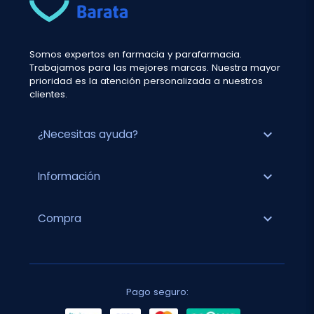
Somos expertos en farmacia y parafarmacia.
Trabajamos para las mejores marcas. Nuestra mayor
prioridad es la atención personalizada a nuestros
clientes.
expand_more
¿Necesitas ayuda?
expand_more
Información
expand_more
Compra
Pago seguro: