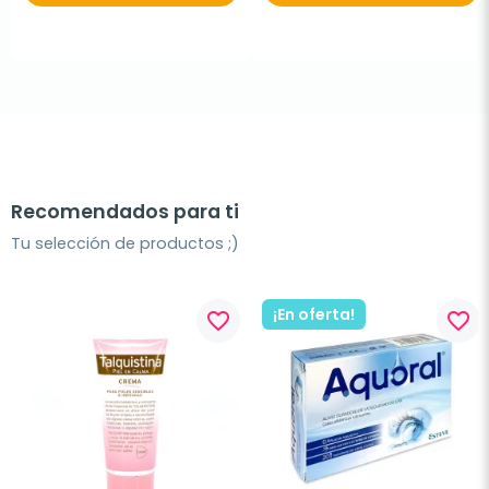
Recomendados para ti
Tu selección de productos ;)
¡En oferta!
favorite_border
favorite_border