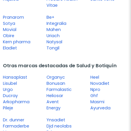
Vitae
Pranarom
Be+
Sotya
Integralia
Movial
Mahen
Obire
Uriach
Kern pharma
Natysal
Eladiet
Tongil
Otras marcas destacadas de Salud y Botiquín
Hansaplast
Organyc
Heel
Lisubel
Bonusan
Novadiet
Urgo
Farmalastic
Npro
Ducray
Heliosar
Ghf
Arkopharma
Avent
Masmi
Pileje
Energy
Ayurveda
Dr. dunner
Ynsadiet
Farmaderbe
Djd neolabs