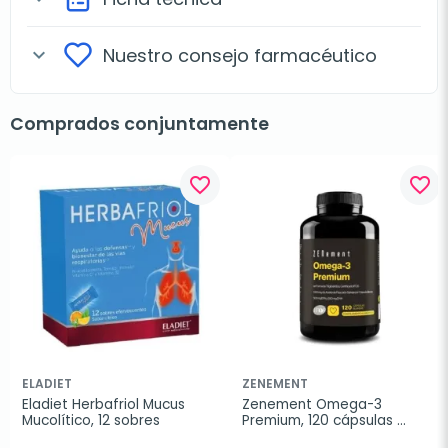
Nuestro consejo farmacéutico
expand_more
Comprados conjuntamente
favorite_border
favorite_border
ELADIET
ZENEMENT
Eladiet Herbafriol Mucus 
Zenement Omega-3 
Mucolítico, 12 sobres
Premium, 120 cápsulas 
blandas