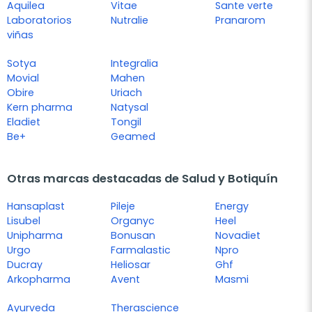
Aquilea
Vitae
Sante verte
Laboratorios
Nutralie
Pranarom
viñas
Sotya
Integralia
Movial
Mahen
Obire
Uriach
Kern pharma
Natysal
Eladiet
Tongil
Be+
Geamed
Otras marcas destacadas de Salud y Botiquín
Hansaplast
Pileje
Energy
Lisubel
Organyc
Heel
Unipharma
Bonusan
Novadiet
Urgo
Farmalastic
Npro
Ducray
Heliosar
Ghf
Arkopharma
Avent
Masmi
Ayurveda
Therascience