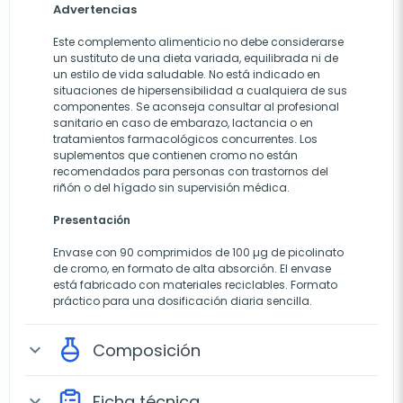
Advertencias
Este complemento alimenticio no debe considerarse
un sustituto de una dieta variada, equilibrada ni de
un estilo de vida saludable. No está indicado en
situaciones de hipersensibilidad a cualquiera de sus
componentes. Se aconseja consultar al profesional
sanitario en caso de embarazo, lactancia o en
tratamientos farmacológicos concurrentes. Los
suplementos que contienen cromo no están
recomendados para personas con trastornos del
riñón o del hígado sin supervisión médica.
Presentación
Envase con 90 comprimidos de 100 µg de picolinato
de cromo, en formato de alta absorción. El envase
está fabricado con materiales reciclables. Formato
práctico para una dosificación diaria sencilla.
Composición
expand_more
Ficha técnica
expand_more