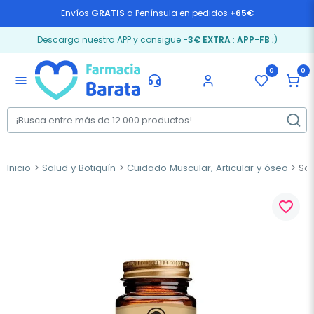
Envíos
GRATIS
a Península en pedidos
+65€
Descarga nuestra APP y consigue
-3€ EXTRA
:
APP-FB
;)
0
0
menu
Inicio
Salud y Botiquín
Cuidado Muscular, Articular y óseo
Sol
favorite_border