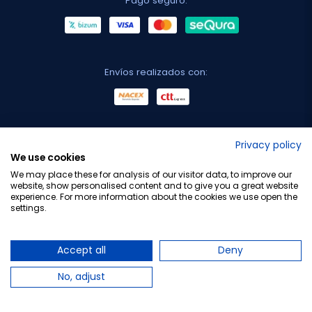
Pago seguro:
Envíos realizados con:
No lo decimos nosotros...
Privacy policy
We use cookies
¡Tu opinión es importante!
We may place these for analysis of our visitor data, to improve our
website, show personalised content and to give you a great website
experience. For more information about the cookies we use open the
settings.
Copyright © 2010-2026 Farmacia Barata S.L. Todos los
derechos reservados.
Accept all
Deny
No, adjust