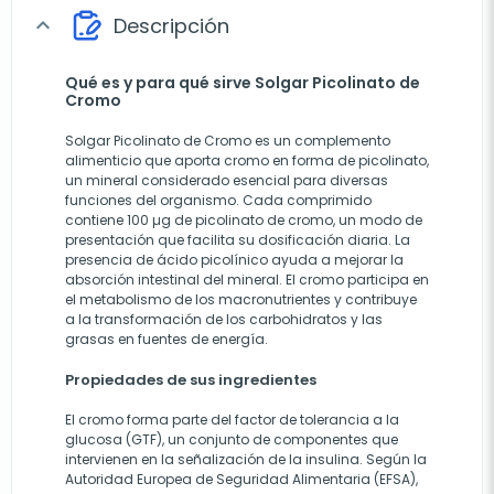
Descripción
expand_more
Qué es y para qué sirve Solgar Picolinato de
Cromo
Solgar Picolinato de Cromo es un complemento
alimenticio que aporta cromo en forma de picolinato,
un mineral considerado esencial para diversas
funciones del organismo. Cada comprimido
contiene 100 µg de picolinato de cromo, un modo de
presentación que facilita su dosificación diaria. La
presencia de ácido picolínico ayuda a mejorar la
absorción intestinal del mineral. El cromo participa en
el metabolismo de los macronutrientes y contribuye
a la transformación de los carbohidratos y las
grasas en fuentes de energía.
Propiedades de sus ingredientes
El cromo forma parte del factor de tolerancia a la
glucosa (GTF), un conjunto de componentes que
intervienen en la señalización de la insulina. Según la
Autoridad Europea de Seguridad Alimentaria (EFSA),