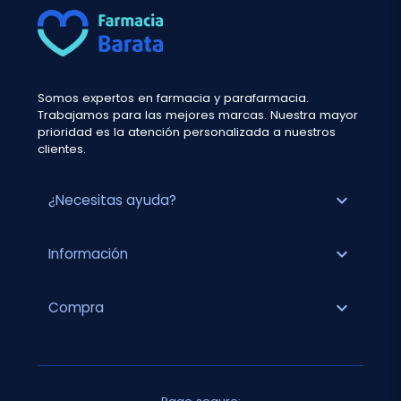
Somos expertos en farmacia y parafarmacia.
Trabajamos para las mejores marcas. Nuestra mayor
prioridad es la atención personalizada a nuestros
clientes.
expand_more
¿Necesitas ayuda?
expand_more
Información
expand_more
Compra