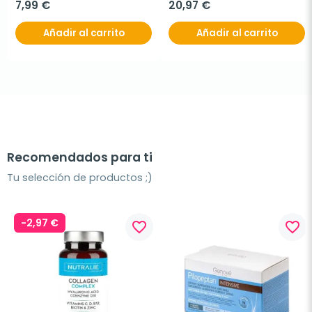
7,99 €
20,97 €
Añadir al carrito
Añadir al carrito
Recomendados para ti
Tu selección de productos ;)
-2,97 €
favorite_border
favorite_border