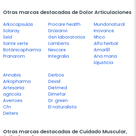
Otras marcas destacadas de Dolor Articulaciones
Arkocapsulas
Procare health
Mundonatural
Solaray
Drasanvi
Inovance
Seid
Gsn laboratorios
Nhco
Sante verte
Lamberts
Alfa herbal
Botánicapharma
Nexcare
Amar81
Pranarom
Integralia
Ana maria
lajusticia
Annabis
Derbos
Arkopharma
Dexsil
Artesania
Dietmed
agricola
Dimefar
Averroes
Dr. green
Cfn
El naturalista
Deiters
Otras marcas destacadas de Cuidado Muscular,