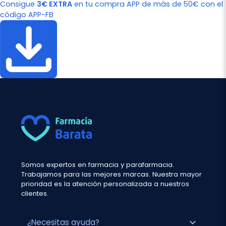
Consigue
3€ EXTRA
en tu compra APP de más de 50€ con el
código APP-FB
Somos expertos en farmacia y parafarmacia.
Trabajamos para las mejores marcas. Nuestra mayor
prioridad es la atención personalizada a nuestros
clientes.
expand_more
¿Necesitas ayuda?