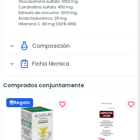
Glucosamina sulfato: 1050 mg
Condroitina sulfato: 450 mg
Extracto de cúrcuma: 1000 mg
Ácido hialurónico: 25 mg
Vitamina C: 80 mg (100% VRN)
Composición
expand_more
Ficha técnica
expand_more
Comprados conjuntamente
Regalo
favorite_border
favorite_border