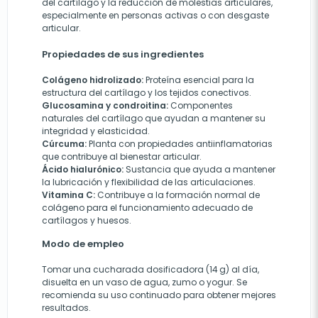
del cartílago y la reducción de molestias articulares,
especialmente en personas activas o con desgaste
articular.
Propiedades de sus ingredientes
Colágeno hidrolizado:
Proteína esencial para la
estructura del cartílago y los tejidos conectivos.
Glucosamina y condroitina:
Componentes
naturales del cartílago que ayudan a mantener su
integridad y elasticidad.
Cúrcuma:
Planta con propiedades antiinflamatorias
que contribuye al bienestar articular.
Ácido hialurónico:
Sustancia que ayuda a mantener
la lubricación y flexibilidad de las articulaciones.
Vitamina C:
Contribuye a la formación normal de
colágeno para el funcionamiento adecuado de
cartílagos y huesos.
Modo de empleo
Tomar una cucharada dosificadora (14 g) al día,
disuelta en un vaso de agua, zumo o yogur. Se
recomienda su uso continuado para obtener mejores
resultados.