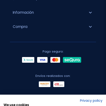
expand_more
Información
expand_more
Compra
Pago seguro:
Envíos realizados con:
No lo decimos nosotros...
Privacy policy
We use cookies