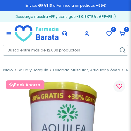
Envíos
GRATIS
a Península en pedidos
+65€
Descarga nuestra APP y consigue
-3€ EXTRA
:
APP-FB
;)
0
0
menu
Inicio
Salud y Botiquín
Cuidado Muscular, Articular y óseo
Dol
¡Pack Ahorro!
favorite_border