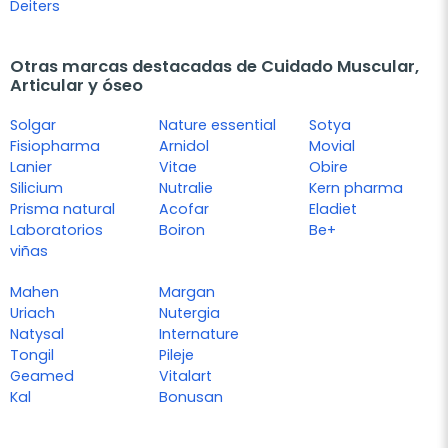
Deiters
Otras marcas destacadas de Cuidado Muscular,
Articular y óseo
Solgar
Nature essential
Sotya
Fisiopharma
Arnidol
Movial
Lanier
Vitae
Obire
Silicium
Nutralie
Kern pharma
Prisma natural
Acofar
Eladiet
Laboratorios
Boiron
Be+
viñas
Mahen
Margan
Uriach
Nutergia
Natysal
Internature
Tongil
Pileje
Geamed
Vitalart
Kal
Bonusan