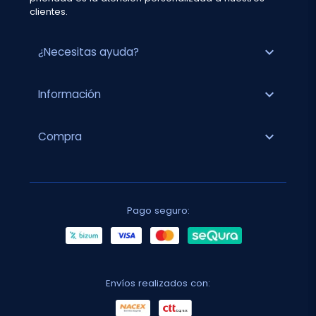
clientes.
expand_more
¿Necesitas ayuda?
expand_more
Información
expand_more
Compra
Pago seguro:
Envíos realizados con: