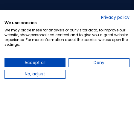
No lo decimos nosotros...
Privacy policy
We use cookies
¡Tu opinión es importante!
We may place these for analysis of our visitor data, to improve our
website, show personalised content and to give you a great website
experience. For more information about the cookies we use open the
settings.
Copyright © 2010-2026 Farmacia Barata S.L. Todos los
derechos reservados.
Accept all
Deny
No, adjust
Total:
9,50 €
−
+
Añadir al carrito