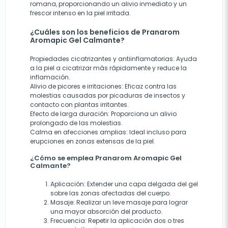
romana, proporcionando un alivio inmediato y un
frescor intenso en la piel irritada.
¿Cuáles son los beneficios de Pranarom
Aromapic Gel Calmante?
Propiedades cicatrizantes y antiinflamatorias
: Ayuda
a la piel a cicatrizar más rápidamente y reduce la
inflamación.
Alivio de picores e irritaciones
: Eficaz contra las
molestias causadas por picaduras de insectos y
contacto con plantas irritantes.
Efecto de larga duración
: Proporciona un alivio
prolongado de las molestias.
Calma en afecciones amplias
: Ideal incluso para
erupciones en zonas extensas de la piel.
¿Cómo se emplea Pranarom Aromapic Gel
Calmante?
Aplicación
: Extender una capa delgada del gel
sobre las zonas afectadas del cuerpo.
Masaje
: Realizar un leve masaje para lograr
una mayor absorción del producto.
Frecuencia
: Repetir la aplicación dos o tres