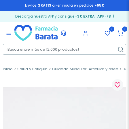
Envíos
GRATIS
a Península en pedidos
+65€
Descarga nuestra APP y consigue
-3€ EXTRA
:
APP-FB
;)
0
0
menu
Inicio
Salud y Botiquín
Cuidado Muscular, Articular y óseo
Dol
favorite_border