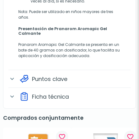
veces al día, si es necesario.
Nota
: Puede ser utilizado en niños mayores de tres
años.
Presentación de Pranarom Aromapic Gel
Calmante
Pranarom Aromapic Gel Calmante se presenta en un
bote de 40 gramos con dosificador, lo que facilita su
aplicación y dosificación adecuada.
Puntos clave
expand_more
Ficha técnica
expand_more
Comprados conjuntamente
favorite_border
favorite_border