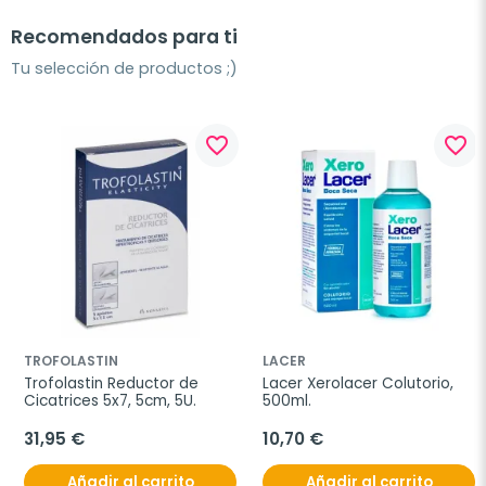
Recomendados para ti
Tu selección de productos ;)
favorite_border
favorite_border
TROFOLASTIN
LACER
Trofolastin Reductor de 
Lacer Xerolacer Colutorio, 
Cicatrices 5x7, 5cm, 5U.
500ml.
31,95 €
10,70 €
Añadir al carrito
Añadir al carrito