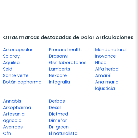
Otras marcas destacadas de Dolor Articulaciones
Arkocapsulas
Procare health
Mundonatural
Solaray
Drasanvi
Inovance
Aquilea
Gsn laboratorios
Nhco
Seid
Lamberts
Alfa herbal
Sante verte
Nexcare
Amar81
Botánicapharma
Integralia
Ana maria
lajusticia
Annabis
Derbos
Arkopharma
Dexsil
Artesania
Dietmed
agricola
Dimefar
Averroes
Dr. green
Cfn
El naturalista