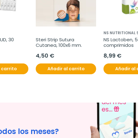
NS NUTRITIONAL
UD, 30 
Steri Strip Sutura 
NS Lactoben, 5
Cutanea, 100x6 mm.
comprimidos
4,50 €
8,99 €
 carrito
Añadir al carrito
Añadir al 
odos los meses?