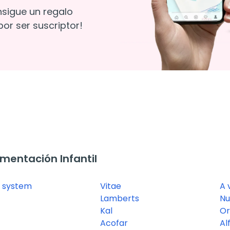
nsigue un regalo
or ser suscriptor!
mentación Infantil
l system
Vitae
A 
Lamberts
Nu
Kal
Or
Acofar
Al