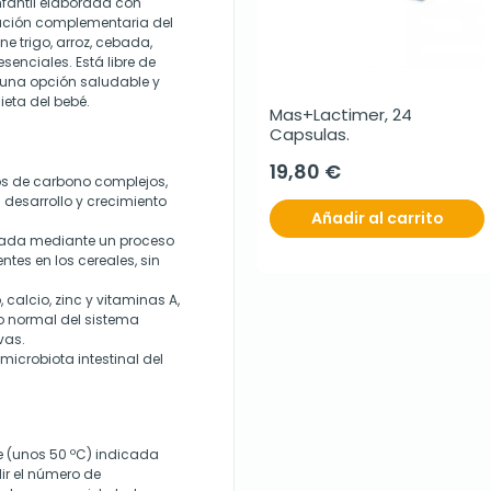
nfantil elaborada con
tación complementaria del
ne trigo, arroz, cebada,
senciales. Está libre de
 una opción saludable y
ieta del bebé.
Mas+Lactimer, 24 
Capsulas.
19,80 €
os de carbono complejos,
 desarrollo y crecimiento
Añadir al carrito
ada mediante un proceso
tes en los cereales, sin
 calcio, zinc y vitaminas A,
lo normal del sistema
vas.
microbiota intestinal del
te (unos 50 ºC) indicada
ir el número de