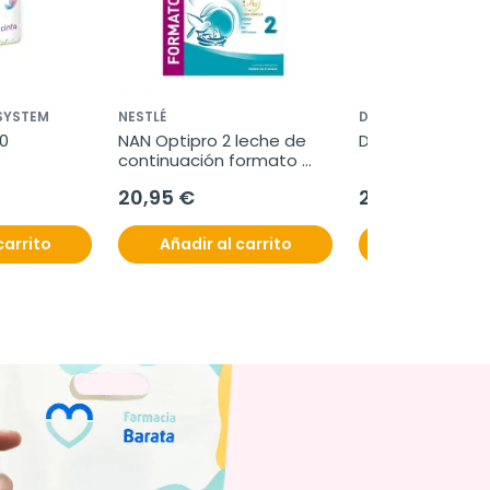
 SYSTEM
NESTLÉ
DAMIRA
0 
NAN Optipro 2 leche de 
Damira Natur 3,
continuación formato 
ahorro, 1200 g
20,95 €
20,60 €
carrito
Añadir al carrito
Añadir al c