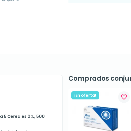
Comprados conju
¡En oferta!
favorite_border
va 5 Cereales 0%, 500