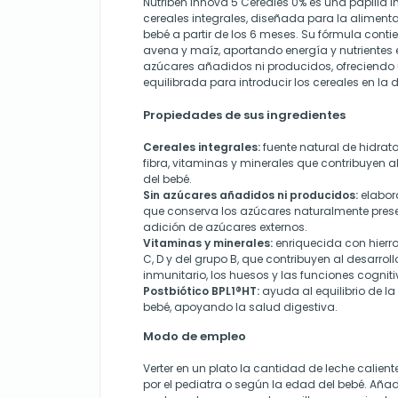
Nutribén Innova 5 Cereales 0% es una papilla i
cereales integrales, diseñada para la alimen
bebé a partir de los 6 meses. Su fórmula contie
avena y maíz, aportando energía y nutrientes e
azúcares añadidos ni producidos, ofreciendo
equilibrada para introducir los cereales en la d
Propiedades de sus ingredientes
Cereales integrales:
fuente natural de hidrat
fibra, vitaminas y minerales que contribuyen al
del bebé.
Sin azúcares añadidos ni producidos:
elabor
que conserva los azúcares naturalmente presen
adición de azúcares externos.
Vitaminas y minerales:
enriquecida con hierro,
C, D y del grupo B, que contribuyen al desarrol
inmunitario, los huesos y las funciones cogniti
Postbiótico BPL1®HT:
ayuda al equilibrio de la 
bebé, apoyando la salud digestiva.
Modo de empleo
Verter en un plato la cantidad de leche calien
por el pediatra o según la edad del bebé. Añad