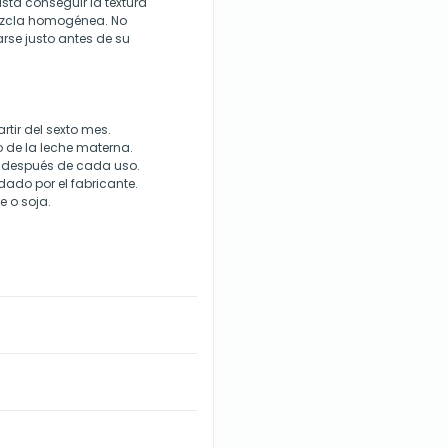
ta conseguir la textura
ezcla homogénea. No
arse justo antes de su
tir del sexto mes.
o de la leche materna.
o después de cada uso.
dado por el fabricante.
e o soja.