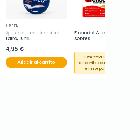
LIPPEN
Lippen reparador labial 
Frenadol Complex, 10 
tarro, 10ml.
sobres
4,95 €
Este producto no está
Añadir al carrito
disponible para su compra
en este país o región.