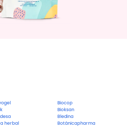
vogel
Biocop
k
Bioksan
desa
Bledina
fa herbal
Botánicapharma