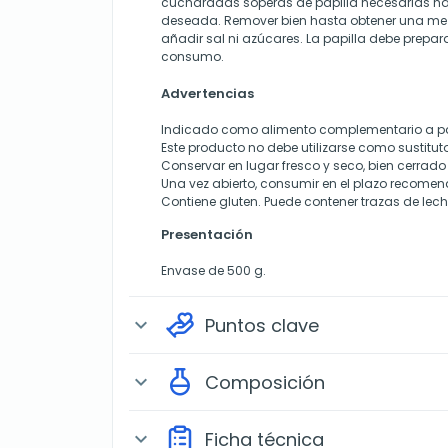
cucharadas soperas de papilla necesarias has
deseada. Remover bien hasta obtener una m
añadir sal ni azúcares. La papilla debe prepar
consumo.
Advertencias
Indicado como alimento complementario a par
Este producto no debe utilizarse como sustitut
Conservar en lugar fresco y seco, bien cerrad
Una vez abierto, consumir en el plazo recomen
Contiene gluten. Puede contener trazas de lech
Presentación
Envase de 500 g.
Puntos clave
expand_more
Composición
expand_more
Ficha técnica
expand_more