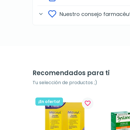
Nuestro consejo farmacéu
expand_more
Recomendados para ti
Tu selección de productos ;)
¡En oferta!
favorite_border
favorite_border