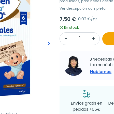
producidos, para bebés desde 
Ver descripción completa
7,50 €
0,02 €/gr
En stock
keyboard_arrow_right
Siguiente
¿Necesitas 
farmacéutic
Hablamos
Envíos gratis en
De
pedidos +65€
a ampliarla