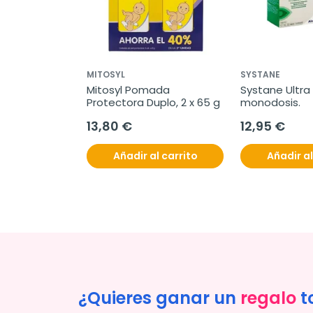
MITOSYL
SYSTANE
ly Prueba de 
Mitosyl Pomada 
Systane Ultra 
mprana, 1 
Protectora Duplo, 2 x 65 g
monodosis.
13,80 €
12,95 €
l carrito
Añadir al carrito
Añadir al
¿Quieres ganar un
regalo
t