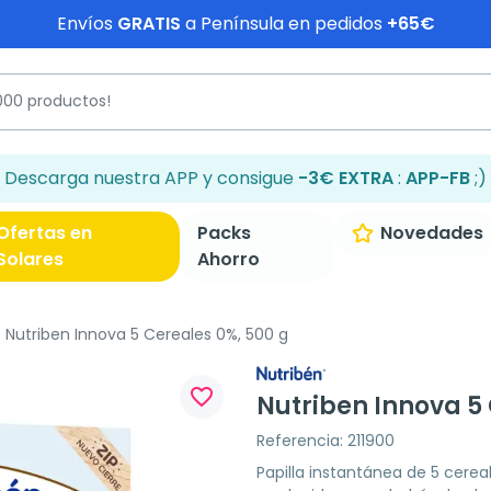
Envíos
GRATIS
a Península en pedidos
+65€
Descarga nuestra APP y consigue
-3€ EXTRA
:
APP-FB
;)
Ofertas en
Packs
Novedades
Solares
Ahorro
Nutriben Innova 5 Cereales 0%, 500 g
favorite_border
Nutriben Innova 5 
Referencia: 211900
Papilla instantánea de 5 cerea