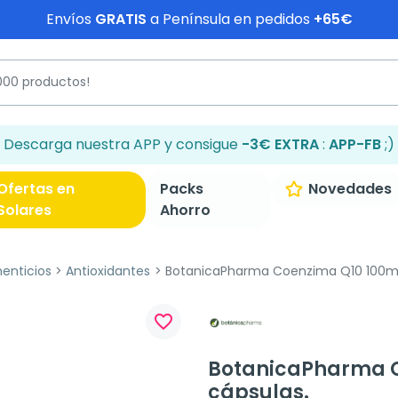
Envíos
GRATIS
a Península en pedidos
+65€
Descarga nuestra APP y consigue
-3€ EXTRA
:
APP-FB
;)
Ofertas en
Packs
Novedades
Solares
Ahorro
enticios
Antioxidantes
BotanicaPharma Coenzima Q10 100mg
favorite_border
BotanicaPharma C
cápsulas.