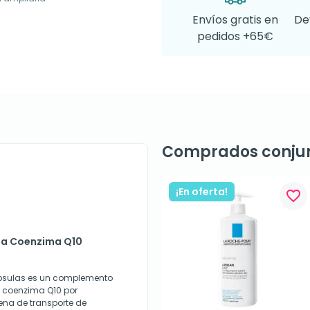
Envíos gratis en
De
pedidos +65€
Comprados conju
¡En oferta!
favorite_border
ma Coenzima Q10
psulas es un complemento
e coenzima Q10 por
ena de transporte de