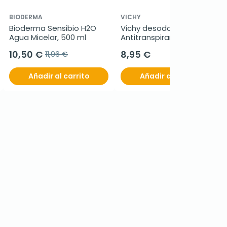
BIODERMA
VICHY
Bioderma Sensibio H2O 
Vichy desodorante 
Agua Micelar, 500 ml
Antitranspirante 48h, 50 
ml
10,50 €
8,95 €
11,96 €
Añadir al carrito
Añadir al carrito