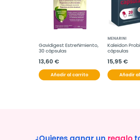
MENARINI
Gavidigest Estreñimiento, 
Kaleidon Probio
30 cápsulas
cápsulas
13,60 €
15,95 €
Añadir al carrito
Añadir al
¿Quieres ganar un
regalo
t