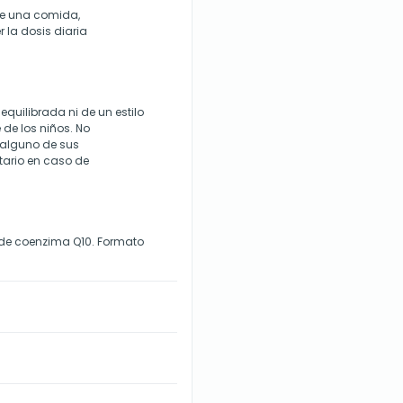
te una comida,
la dosis diaria
equilibrada ni de un estilo
 de los niños. No
 alguno de sus
tario en caso de
de coenzima Q10. Formato