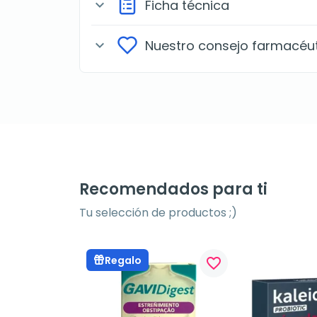
Ficha técnica
expand_more
Nuestro consejo farmacéu
expand_more
Recomendados para ti
Tu selección de productos ;)
Regalo
favorite_border