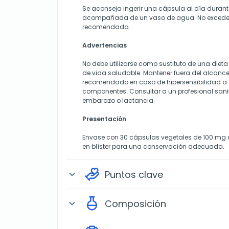
Se aconseja ingerir una cápsula al día duran
acompañada de un vaso de agua. No exceder 
recomendada.
Advertencias
No debe utilizarse como sustituto de una dieta 
de vida saludable. Mantener fuera del alcance
recomendado en caso de hipersensibilidad a
componentes. Consultar a un profesional sani
embarazo o lactancia.
Presentación
Envase con 30 cápsulas vegetales de 100 mg 
en blíster para una conservación adecuada.
Puntos clave
expand_more
Composición
expand_more