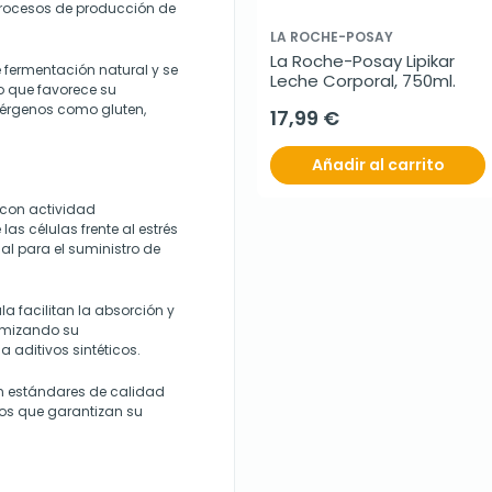
 procesos de producción de
LA ROCHE-POSAY
La Roche-Posay Lipikar 
 fermentación natural y se
Leche Corporal, 750ml.
o que favorece su
alérgenos como gluten,
17,99 €
Añadir al carrito
 con actividad
las células frente al estrés
ial para el suministro de
la facilitan la absorción y
timizando su
 aditivos sintéticos.
n estándares de calidad
cos que garantizan su