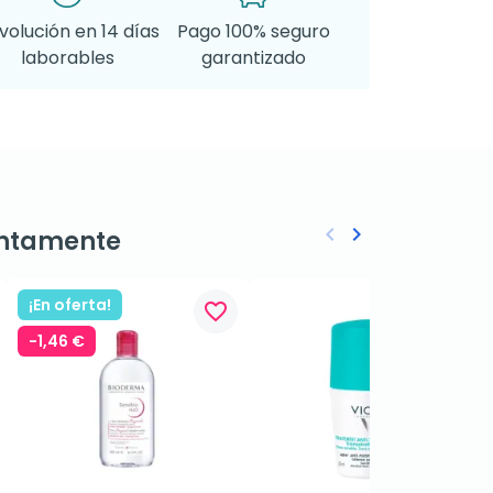
volución en 14 días
Pago 100% seguro
laborables
garantizado
keyboard_arrow_left
keyboard_arrow_right
ntamente
Anterior
Siguiente
¡En oferta!
favorite_border
favorite_border
-1,46 €