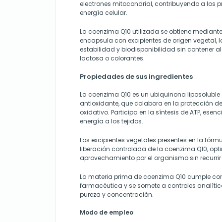
electrones mitocondrial, contribuyendo a los
energía celular.
La coenzima Q10 utilizada se obtiene mediante
encapsula con excipientes de origen vegetal, l
estabilidad y biodisponibilidad sin contener 
lactosa o colorantes.
Propiedades de sus ingredientes
La coenzima Q10 es un ubiquinona liposoluble
antioxidante, que colabora en la protección de 
oxidativo. Participa en la síntesis de ATP, esenc
energía a los tejidos.
Los excipientes vegetales presentes en la fórmu
liberación controlada de la coenzima Q10, op
aprovechamiento por el organismo sin recurrir a
La materia prima de coenzima Q10 cumple co
farmacéutica y se somete a controles analíti
pureza y concentración.
Modo de empleo