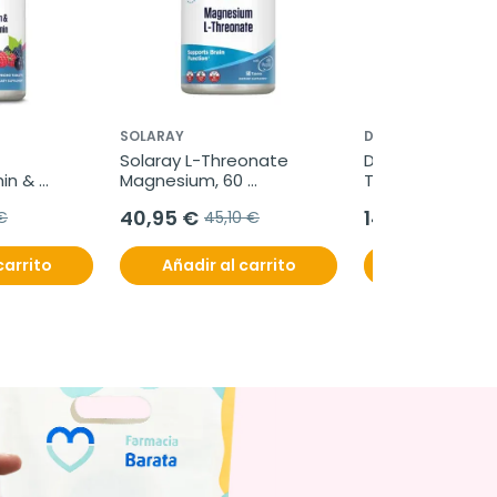
SOLARAY
DODOT
Solaray L-Threonate 
Dodot Pañal Be
n & 
Magnesium, 60 
Talla 4 10-15kg, 6
min, 
comprimidos
unidades
40,95 €
14,50 €
€
45,10 €
carrito
Añadir al carrito
Añadir al c