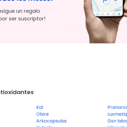
nsigue un regalo
or ser suscriptor!
tioxidantes
Kal
Pranar
Obire
Luxmeti
Arkocapsulas
Gsn labo