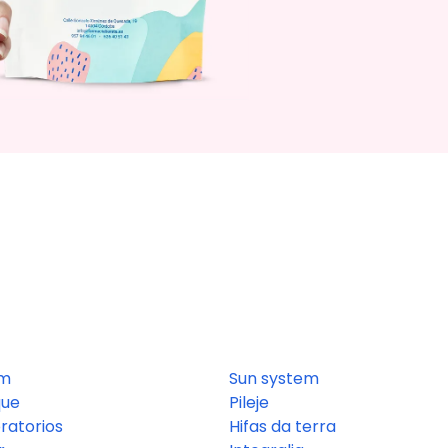
om
Sun system
que
Pileje
ratorios
Hifas da terra