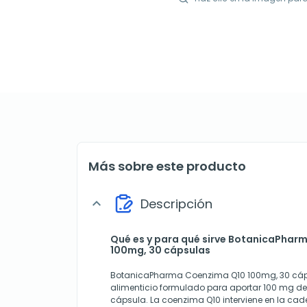
Más sobre este producto
Descripción
expand_more
Qué es y para qué sirve BotanicaPhar
100mg, 30 cápsulas
BotanicaPharma Coenzima Q10 100mg, 30 cá
alimenticio formulado para aportar 100 mg d
cápsula. La coenzima Q10 interviene en la cad