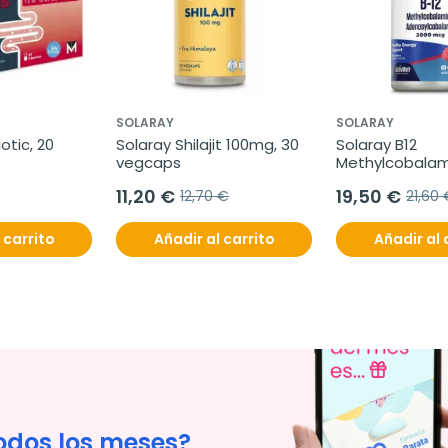
SOLARAY
SOLARAY
tic, 20 
Solaray Shilajit 100mg, 30 
Solaray B12 
vegcaps
Methylcobalami
Adenosylcobala
11,20 €
19,50 €
12,70 €
21,60 
2000mg
 carrito
Añadir al carrito
Añadir al 
odos los meses?