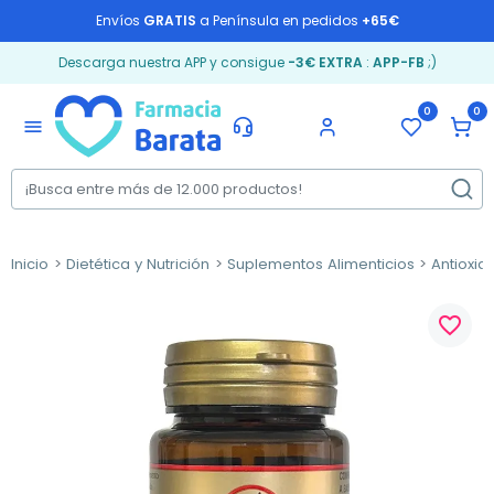
Envíos
GRATIS
a Península en pedidos
+65€
Descarga nuestra APP y consigue
-3€ EXTRA
:
APP-FB
;)
0
0
menu
Inicio
Dietética y Nutrición
Suplementos Alimenticios
Antioxid
favorite_border