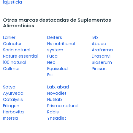
lajusticia
Otras marcas destacadas de Suplementos
Alimenticios
Lanier
Deiters
Ivb
Colnatur
Ns nutritional
Aboca
Soria natural
system
Arafarma
Nature essential
Fuca
Drasanvi
100 natural
Neo
Bioserum
Collmar
Equisalud
Pinisan
Esi
Sotya
Lab. abad
Ayurveda
Novadiet
Catalysis
Nutilab
Erlingen
Prisma natural
Herbovita
Robis
Intersa
Ynsadiet