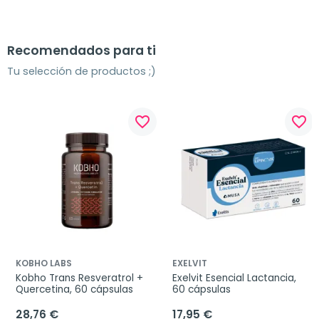
Recomendados para ti
Tu selección de productos ;)
favorite_border
favorite_border
KOBHO LABS
EXELVIT
Kobho Trans Resveratrol + 
Exelvit Esencial Lactancia, 
Quercetina, 60 cápsulas
60 cápsulas
28,76 €
17,95 €