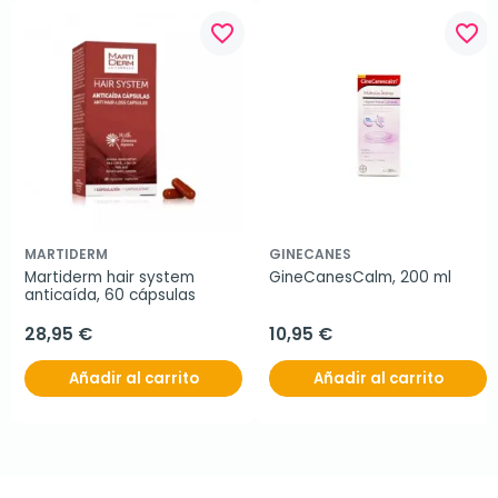
favorite_border
favorite_border
MARTIDERM
GINECANES
Martiderm hair system 
GineCanesCalm, 200 ml
anticaída, 60 cápsulas
28,95 €
10,95 €
Añadir al carrito
Añadir al carrito