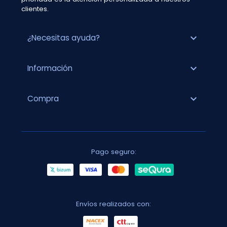
clientes.
expand_more
¿Necesitas ayuda?
expand_more
Información
expand_more
Compra
Pago seguro:
Envíos realizados con: