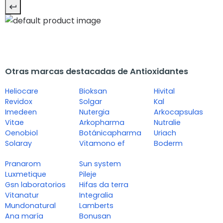
Otras marcas destacadas de Antioxidantes
Heliocare
Bioksan
Hivital
Revidox
Solgar
Kal
Imedeen
Nutergia
Arkocapsulas
Vitae
Arkopharma
Nutralie
Oenobiol
Botánicapharma
Uriach
Solaray
Vitamono ef
Boderm
Pranarom
Sun system
Luxmetique
Pileje
Gsn laboratorios
Hifas da terra
Vitanatur
Integralia
Mundonatural
Lamberts
Ana maría
Bonusan