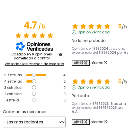
4.7
5
/
5
/
5
Opinión verificada
No lo he probado
Opinión del
1/6/2024
, tras una
experiencia del
11/5/2024
por
A.
Basado en
6
opiniones
sometidas a control
Útil
(0)
Informe
Ver todas las reseñas de este sitio
5
estrellas
4
5
/
5
4
estrellas
2
Opinión verificada
3
estrellas
0
2
estrellas
0
Perfecto
1
estrella
0
Opinión del
6/6/2023
, tras una
experiencia del
16/5/2023
por
Ordenar las opiniones
A.A.
Útil
(0)
Informe