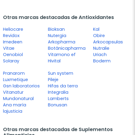
Otras marcas destacadas de Antioxidantes
Heliocare
Bioksan
Kal
Revidox
Nutergia
Obire
Imedeen
Arkopharma
Arkocapsulas
Vitae
Botánicapharma
Nutralie
Oenobiol
Vitamono ef
Uriach
Solaray
Hivital
Boderm
Pranarom
Sun system
Luxmetique
Pileje
Gsn laboratorios
Hifas da terra
Vitanatur
Integralia
Mundonatural
Lamberts
Ana maría
Bonusan
lajusticia
Otras marcas destacadas de Suplementos