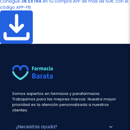
Consigue
3€ EXTRA
en tu compra APP de más de 50€ con el
código APP-FB
Somos expertos en farmacia y parafarmacia.
Trabajamos para las mejores marcas. Nuestra mayor
prioridad es la atención personalizada a nuestros
clientes.
expand_more
¿Necesitas ayuda?