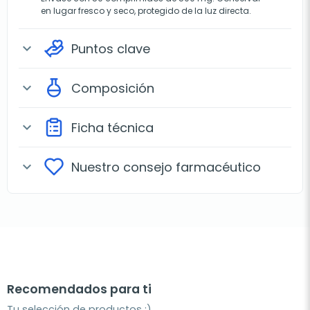
en lugar fresco y seco, protegido de la luz directa.
Puntos clave
expand_more
Composición
expand_more
Ficha técnica
expand_more
Nuestro consejo farmacéutico
expand_more
Recomendados para ti
Tu selección de productos ;)