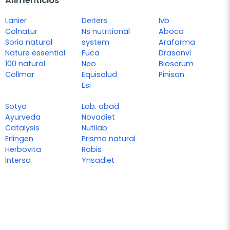
Alimenticios
Lanier
Deiters
Ivb
Colnatur
Ns nutritional
Aboca
Soria natural
system
Arafarma
Nature essential
Fuca
Drasanvi
100 natural
Neo
Bioserum
Collmar
Equisalud
Pinisan
Esi
Sotya
Lab. abad
Ayurveda
Novadiet
Catalysis
Nutilab
Erlingen
Prisma natural
Herbovita
Robis
Intersa
Ynsadiet