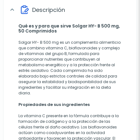
Descripción
expand_more
Qué es y para que sirve Solgar HY- B 500 mg,
50 Comprimidos
Solgar HY- B 500 mg es un complemento alimenticio
que combina vitamina C, bioflavonoides y complejo
de vitaminas del grupo B, formulado para
proporcionar nutrientes que contribuyen al
metabolismo energético y a la protección frente al
estrés oxidativo. Cada comprimido ha sido
elaborado bajo estrictos controles de calidad para
asegurar la estabilidad y biodisponibilidad de sus
ingredientes y facilitar su integración en la dieta
diaria.
Propiedades de sus ingredientes
La vitamina C presente en la fórmula contribuye a la
formación de colágeno y a la protección de las
células frente al daño oxidativo. Los bioflavonoides
actúan como coadyuvantes en la actividad
antioxidante y favorecen la protección vascular. El