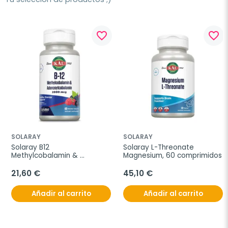
favorite_border
favorite_border
SOLARAY
SOLARAY
Solaray B12 
Solaray L-Threonate 
Methylcobalamin & 
Magnesium, 60 comprimidos
Adenosylcobalamin, 
2000mg
21,60 €
45,10 €
Añadir al carrito
Añadir al carrito