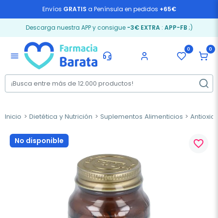
Envíos
GRATIS
a Península en pedidos
+65€
Descarga nuestra APP y consigue
-3€ EXTRA
:
APP-FB
;)
0
0
menu
Inicio
Dietética y Nutrición
Suplementos Alimenticios
Antioxid
No disponible
favorite_border