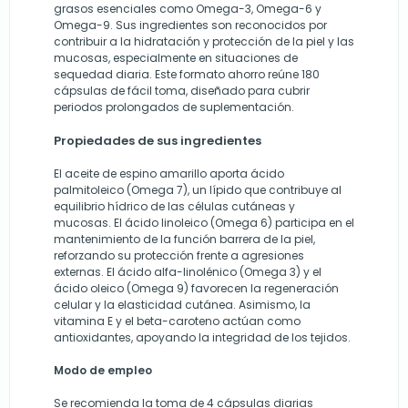
grasos esenciales como Omega-3, Omega-6 y
Omega-9. Sus ingredientes son reconocidos por
contribuir a la hidratación y protección de la piel y las
mucosas, especialmente en situaciones de
sequedad diaria. Este formato ahorro reúne 180
cápsulas de fácil toma, diseñado para cubrir
periodos prolongados de suplementación.
Propiedades de sus ingredientes
El aceite de espino amarillo aporta ácido
palmitoleico (Omega 7), un lípido que contribuye al
equilibrio hídrico de las células cutáneas y
mucosas. El ácido linoleico (Omega 6) participa en el
mantenimiento de la función barrera de la piel,
reforzando su protección frente a agresiones
externas. El ácido alfa-linolénico (Omega 3) y el
ácido oleico (Omega 9) favorecen la regeneración
celular y la elasticidad cutánea. Asimismo, la
vitamina E y el beta-caroteno actúan como
antioxidantes, apoyando la integridad de los tejidos.
Modo de empleo
Se recomienda la toma de 4 cápsulas diarias