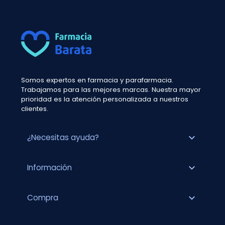
Somos expertos en farmacia y parafarmacia.
Trabajamos para las mejores marcas. Nuestra mayor
prioridad es la atención personalizada a nuestros
clientes.
expand_more
¿Necesitas ayuda?
expand_more
Información
expand_more
Compra