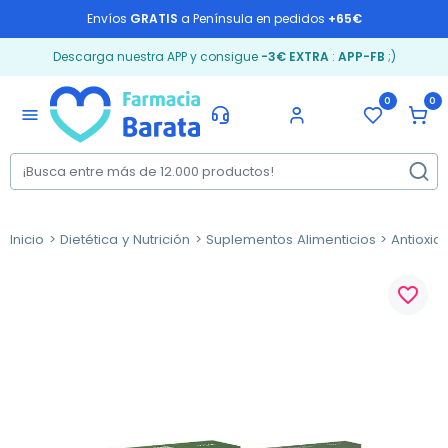
Envíos
GRATIS
a Península en pedidos
+65€
Descarga nuestra APP y consigue
-3€ EXTRA
:
APP-FB
;)
0
0
menu
Inicio
Dietética y Nutrición
Suplementos Alimenticios
Antioxid
favorite_border