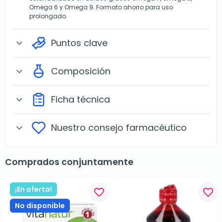
Omega 6 y Omega 9. Formato ahorro para uso
prolongado.
Puntos clave
expand_more
Composición
expand_more
Ficha técnica
expand_more
Nuestro consejo farmacéutico
expand_more
Comprados conjuntamente
¡En oferta!
favorite_border
favorite_border
No disponible