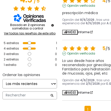
4
/
5
/
5
Opinión verificada
prescripción médica
Opinión del
8/6/2026
, tras una
experiencia del
6/5/2026
por
A.
Basado en
2
opiniones
sometidas a control
Útil
(0)
Informe
Ver todas las reseñas de este sitio
5
estrellas
1
5
/
5
4
estrellas
1
Opinión verificada
3
estrellas
0
2
estrellas
0
Lo uso desde hace años 
reconendado por ginecóloga
1
estrella
0
Fantástico para hidratación 
de mucosas, ojos, piel, etc
Ordenar las opiniones
Opinión del
4/6/2026
, tras una
experiencia del
2/5/2026
por
E.G
Útil
(0)
Informe
1