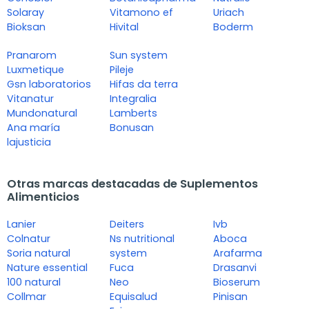
Solaray
Vitamono ef
Uriach
Bioksan
Hivital
Boderm
Pranarom
Sun system
Luxmetique
Pileje
Gsn laboratorios
Hifas da terra
Vitanatur
Integralia
Mundonatural
Lamberts
Ana maría
Bonusan
lajusticia
Otras marcas destacadas de Suplementos
Alimenticios
Lanier
Deiters
Ivb
Colnatur
Ns nutritional
Aboca
Soria natural
system
Arafarma
Nature essential
Fuca
Drasanvi
100 natural
Neo
Bioserum
Collmar
Equisalud
Pinisan