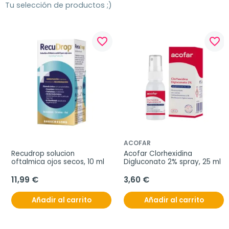
Tu selección de productos ;)
favorite_border
favorite_border
ACOFAR
Recudrop solucion 
Acofar Clorhexidina 
oftalmica ojos secos, 10 ml
Digluconato 2% spray, 25 ml
11,99 €
3,60 €
Añadir al carrito
Añadir al carrito