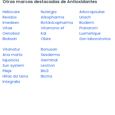
Otras marcas destacadas de Antioxidantes
Heliocare
Nutergia
Arkocapsulas
Revidox
Arkopharma
Uriach
Imedeen
Botánicapharma
Boderm
Vitae
Vitamono ef
Pranarom
Oenobiol
Kal
Luxmetique
Bioksan
Obire
Gsn laboratorios
Vitanatur
Bonusan
Ana maría
Sesderma
lajusticia
Germinal
Sun system
Leotron
Pileje
Bio3
Hifas da terra
Biotta
Integralia