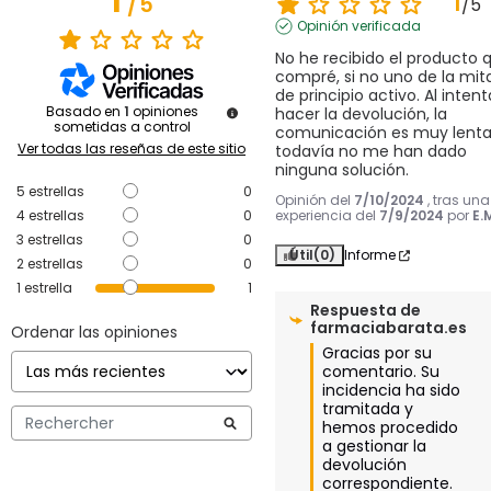
1
/
5
/
5
Opinión verificada
No he recibido el producto q
compré, si no uno de la mita
de principio activo. Al intenta
Basado en
1
opiniones
hacer la devolución, la 
sometidas a control
comunicación es muy lenta 
Ver todas las reseñas de este sitio
todavía no me han dado 
ninguna solución.
5
estrellas
0
Opinión del
7/10/2024
, tras una
4
estrellas
0
experiencia del
7/9/2024
por
E.
3
estrellas
0
Útil
(0)
Informe
2
estrellas
0
1
estrella
1
Respuesta de
farmaciabarata.es
Ordenar las opiniones
Gracias por su 
comentario. Su 
incidencia ha sido 
tramitada y 
hemos procedido 
a gestionar la 
devolución 
correspondiente. 