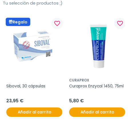
Tu selección de productos ;)
Regalo
favorite_border
favorite_border
CURAPROX
Siboval, 30 cápsulas
Curaprox Enzycal 1450, 75ml
23,95 €
5,80 €
Añadir al carrito
Añadir al carrito