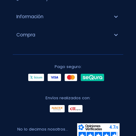
expand_more
Información
expand_more
Compra
Pago seguro:
Envíos realizados con:
No lo decimos nosotros...