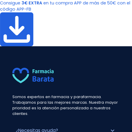
Consigue
3€ EXTRA
en tu compra APP de más de 50€ con el
código APP-FB
Somos expertos en farmacia y parafarmacia.
Trabajamos para las mejores marcas. Nuestra mayor
prioridad es la atención personalizada a nuestros
clientes.
expand_more
¿Necesitas ayuda?