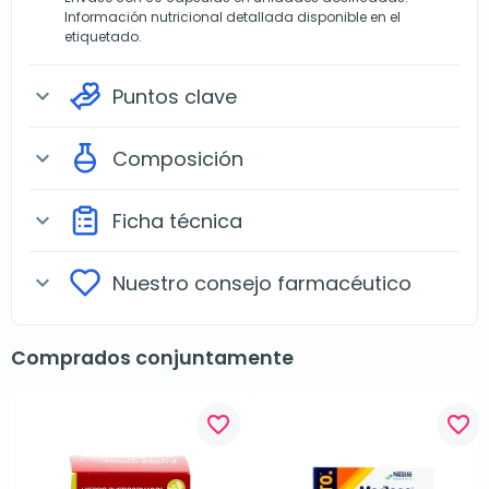
Información nutricional detallada disponible en el
etiquetado.
Puntos clave
expand_more
Composición
expand_more
Ficha técnica
expand_more
Nuestro consejo farmacéutico
expand_more
Comprados conjuntamente
favorite_border
favorite_border