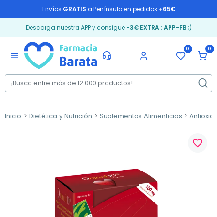
Envíos
GRATIS
a Península en pedidos
+65€
Descarga nuestra APP y consigue
-3€ EXTRA
:
APP-FB
;)
0
0
menu
Inicio
Dietética y Nutrición
Suplementos Alimenticios
Antioxid
favorite_border