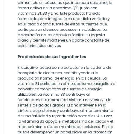
alimenticio en cápsulas que incorpora ubiquinol, la
forma activa de la coenzima Q10, junto con
vitaminas B1, B3 y zinc. Este producto ha sido
formulado para integrarse en una dieta variada y
equilibrada como fuente de estos nutrientes que
participan en diversos procesos metabólicos. La
elaboración de las cápsulas facilita su ingesta
diaria y permite mantener un aporte constante de
estos principios activos.
Propiedades de sus ingredientes
El ubiquinol actúa como cofactor en la cadena de
transporte de electrones, contribuyendo a la
producción normal de energía en las células. La
vitamina B1 participa en el metabolismo energético al
convertir carbohidratos en fuentes de energía
utilizables. La vitamina B3 contribuye al
funcionamiento normal del sistema nervioso y a la
síntesis de ácidos grasos. El zinc interviene en la
síntesis de proteínas y contribuye al mantenimiento
de una fertilidad y reproducción normales. A su vez,
la vitamina B3 apoya el metabolismo de lípidos y el
mantenimiento de las membranas celulares. El zinc
puede desempeñar un papel clave en la protección