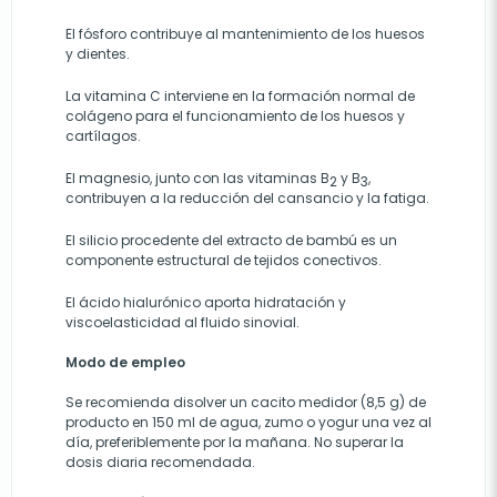
El fósforo contribuye al mantenimiento de los huesos
y dientes.
La vitamina C interviene en la formación normal de
colágeno para el funcionamiento de los huesos y
cartílagos.
El magnesio, junto con las vitaminas B
y B
,
2
3
contribuyen a la reducción del cansancio y la fatiga.
El silicio procedente del extracto de bambú es un
componente estructural de tejidos conectivos.
El ácido hialurónico aporta hidratación y
viscoelasticidad al fluido sinovial.
Modo de empleo
Se recomienda disolver un cacito medidor (8,5 g) de
producto en 150 ml de agua, zumo o yogur una vez al
día, preferiblemente por la mañana. No superar la
dosis diaria recomendada.