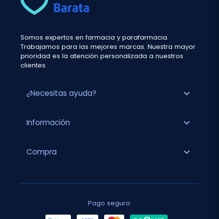
Somos expertos en farmacia y parafarmacia.
Trabajamos para las mejores marcas. Nuestra mayor
prioridad es la atención personalizada a nuestros
clientes.
expand_more
¿Necesitas ayuda?
expand_more
Información
expand_more
Compra
Pago seguro: