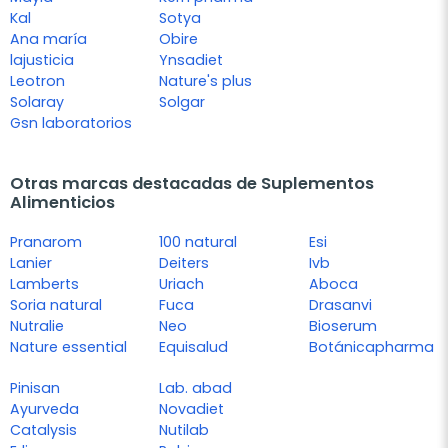
Kal
Sotya
Ana maría
Obire
lajusticia
Ynsadiet
Leotron
Nature's plus
Solaray
Solgar
Gsn laboratorios
Otras marcas destacadas de Suplementos
Alimenticios
Pranarom
100 natural
Esi
Lanier
Deiters
Ivb
Lamberts
Uriach
Aboca
Soria natural
Fuca
Drasanvi
Nutralie
Neo
Bioserum
Nature essential
Equisalud
Botánicapharma
Pinisan
Lab. abad
Ayurveda
Novadiet
Catalysis
Nutilab