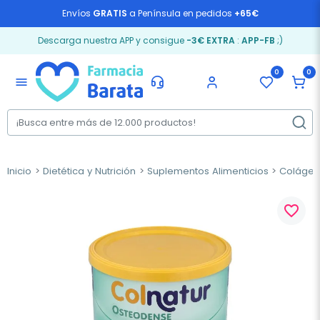
Envíos
GRATIS
a Península en pedidos
+65€
Descarga nuestra APP y consigue
-3€ EXTRA
:
APP-FB
;)
0
0
menu
Inicio
Dietética y Nutrición
Suplementos Alimenticios
Coláge
favorite_border