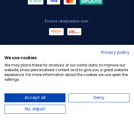
Envíos realizados con:
No lo decimos nosotros...
Privacy policy
We use cookies
¡Tu opinión es importante!
We may place these for analysis of our visitor data, to improve our
website, show personalised content and to give you a great website
experience. For more information about the cookies we use open the
settings.
Copyright © 2010-2026 Farmacia Barata S.L. Todos los
derechos reservados.
Accept all
Deny
No, adjust
Total:
19,95 €