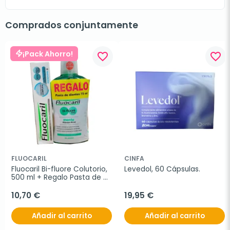
Comprados conjuntamente
¡Pack Ahorro!
favorite_border
favorite_border
FLUOCARIL
CINFA
Fluocaril Bi-fluore Colutorio, 
Levedol, 60 Cápsulas.
500 ml + Regalo Pasta de 
Dientes Blanqueante, 75ml
10,70 €
19,95 €
Añadir al carrito
Añadir al carrito