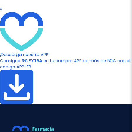
x
¡Descarga nuestra APP!
Consigue
3€ EXTRA
en tu compra APP de más de 50€ con el
código APP-FB