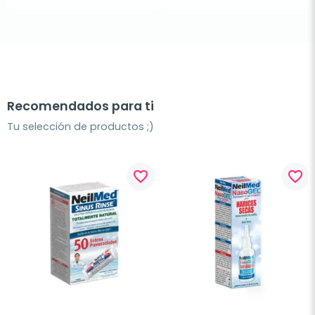
Recomendados para ti
Tu selección de productos ;)
favorite_border
favorite_border