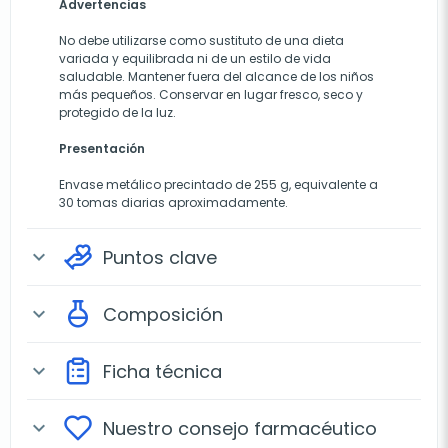
Advertencias
No debe utilizarse como sustituto de una dieta
variada y equilibrada ni de un estilo de vida
saludable. Mantener fuera del alcance de los niños
más pequeños. Conservar en lugar fresco, seco y
protegido de la luz.
Presentación
Envase metálico precintado de 255 g, equivalente a
30 tomas diarias aproximadamente.
Puntos clave
expand_more
Composición
expand_more
Ficha técnica
expand_more
Nuestro consejo farmacéutico
expand_more