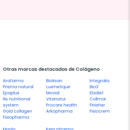
Otras marcas destacadas de Colágeno
Arafarma
Bioksan
Integralia
Prisma natural
Luxmetique
Bio3
Epaplus
Movial
Eladiet
Ns nutritional
Vitanatur
Collmar
system
Procare health
Finisher
Gold collagen
Arkopharma
Fisiocrem
Fisiopharma
Mayla
Kern pharma