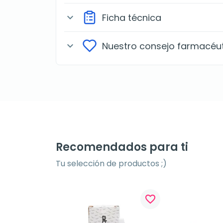
Ficha técnica
expand_more
Nuestro consejo farmacéu
expand_more
Recomendados para ti
Tu selección de productos ;)
favorite_border