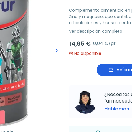
Complemento alimenticio en po
Zinc y magnesio, que contrib
articulaciones y huesos dentro
Ver descripción completa
14,95 €
0,04 €/gr
keyboard_arrow_right
Siguiente
No disponible
Avísam
¿Necesitas 
farmacéutic
Hablamos
a ampliarla