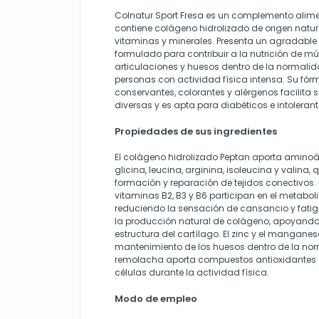
Colnatur Sport Fresa es un complemento alime
contiene colágeno hidrolizado de origen natu
vitaminas y minerales. Presenta un agradable 
formulado para contribuir a la nutrición de m
articulaciones y huesos dentro de la normali
personas con actividad física intensa. Su fórm
conservantes, colorantes y alérgenos facilita 
diversas y es apta para diabéticos e intolerant
Propiedades de sus ingredientes
El colágeno hidrolizado Peptan aporta amino
glicina, leucina, arginina, isoleucina y valina,
formación y reparación de tejidos conectivos.
vitaminas B2, B3 y B6 participan en el metabol
reduciendo la sensación de cansancio y fatig
la producción natural de colágeno, apoyando
estructura del cartílago. El zinc y el manganes
mantenimiento de los huesos dentro de la norm
remolacha aporta compuestos antioxidantes 
células durante la actividad física.
Modo de empleo