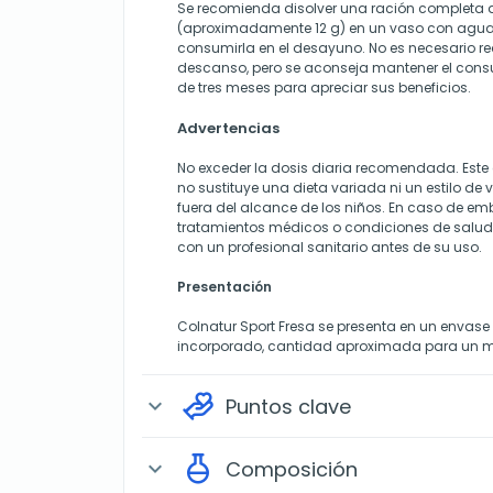
Se recomienda disolver una ración completa d
(aproximadamente 12 g) en un vaso con agua, 
consumirla en el desayuno. No es necesario re
descanso, pero se aconseja mantener el con
de tres meses para apreciar sus beneficios.
Advertencias
No exceder la dosis diaria recomendada. Est
no sustituye una dieta variada ni un estilo de
fuera del alcance de los niños. En caso de em
tratamientos médicos o condiciones de salud 
con un profesional sanitario antes de su uso.
Presentación
Colnatur Sport Fresa se presenta en un envase
incorporado, cantidad aproximada para un m
Puntos clave
expand_more
Composición
expand_more