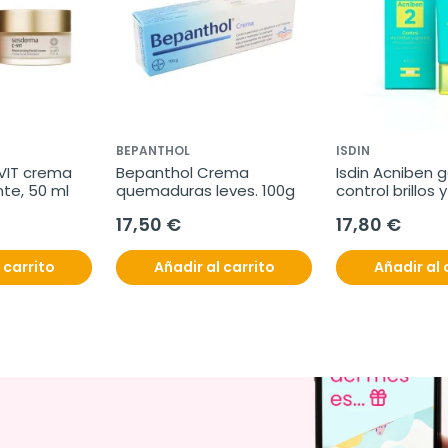
BEPANTHOL
ISDIN
IT crema 
Bepanthol Crema 
Isdin Acniben 
nte, 50 ml
quemaduras leves. 100g
control brillos y
40 ml
17,50 €
17,80 €
 carrito
Añadir al carrito
Añadir al 