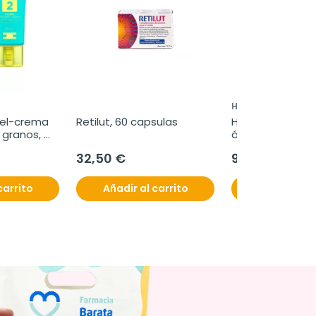
HYABAK
gel-crema 
Retilut, 60 capsulas
Hyabak colirio o
 granos, 
ácido hialurónico
32,50 €
9,95 €
carrito
Añadir al carrito
Añadir al c