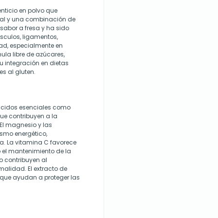
nticio en polvo que
ral y una combinación de
sabor a fresa y ha sido
úsculos, ligamentos,
dad, especialmente en
ula libre de azúcares,
su integración en dietas
es al gluten.
ácidos esenciales como
 que contribuyen a la
 El magnesio y las
ismo energético,
a. La vitamina C favorece
 el mantenimiento de la
o contribuyen al
alidad. El extracto de
que ayudan a proteger las