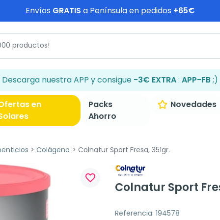
Envíos
GRATIS
a Península en pedidos
+65€
Descarga nuestra APP y consigue
-3€ EXTRA
:
APP-FB
;)
Ofertas en
Packs
Novedades
Solares
Ahorro
enticios
Colágeno
Colnatur Sport Fresa, 351gr.
favorite_border
Colnatur Sport Fre
Referencia: 194578