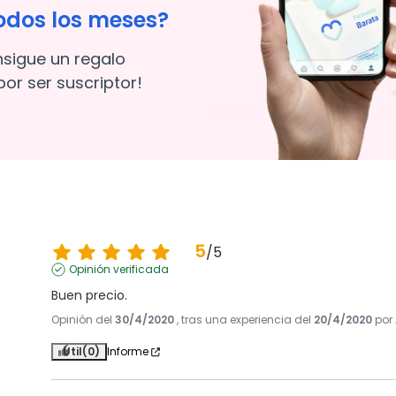
odos los meses?
nsigue un regalo
or ser suscriptor!
5
/
5
Opinión verificada
Buen precio.
Opinión del
30/4/2020
, tras una experiencia del
20/4/2020
por
Útil
(0)
Informe