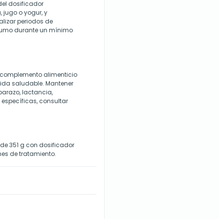
el dosificador
jugo o yogur, y
alizar periodos de
sumo durante un mínimo
e complemento alimenticio
 vida saludable. Mantener
barazo, lactancia,
específicas, consultar
 de 351 g con dosificador
es de tratamiento.