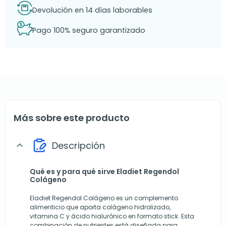
Devolución en 14 días laborables
Pago 100% seguro garantizado
Más sobre este producto
Descripción
expand_more
Qué es y para qué sirve Eladiet Regendol
Colágeno
Eladiet Regendol Colágeno es un complemento
alimenticio que aporta colágeno hidrolizado,
vitamina C y ácido hialurónico en formato stick. Esta
combinación de nutrientes está diseñada para