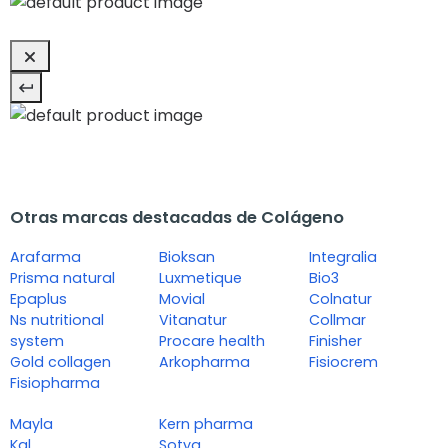
Otras marcas destacadas de Colágeno
Arafarma
Bioksan
Integralia
Prisma natural
Luxmetique
Bio3
Epaplus
Movial
Colnatur
Ns nutritional
Vitanatur
Collmar
system
Procare health
Finisher
Gold collagen
Arkopharma
Fisiocrem
Fisiopharma
Mayla
Kern pharma
Kal
Sotya