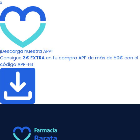
x
¡Descarga nuestra APP!
Consigue
3€ EXTRA
en tu compra APP de más de 50€ con el
código APP-FB