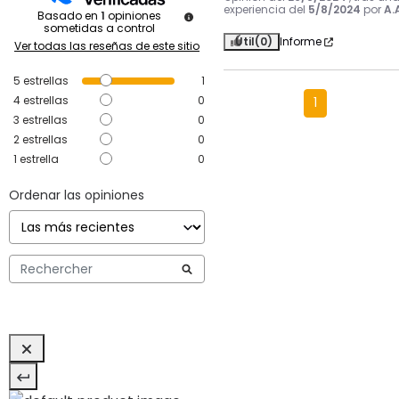
experiencia del
5/8/2024
por
A.
Basado en
1
opiniones
sometidas a control
Útil
(0)
Informe
Ver todas las reseñas de este sitio
5
estrellas
1
4
estrellas
0
1
3
estrellas
0
2
estrellas
0
1
estrella
0
Ordenar las opiniones