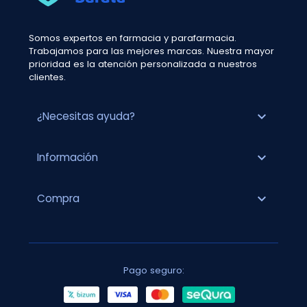
Somos expertos en farmacia y parafarmacia.
Trabajamos para las mejores marcas. Nuestra mayor
prioridad es la atención personalizada a nuestros
clientes.
expand_more
¿Necesitas ayuda?
expand_more
Información
expand_more
Compra
Pago seguro: