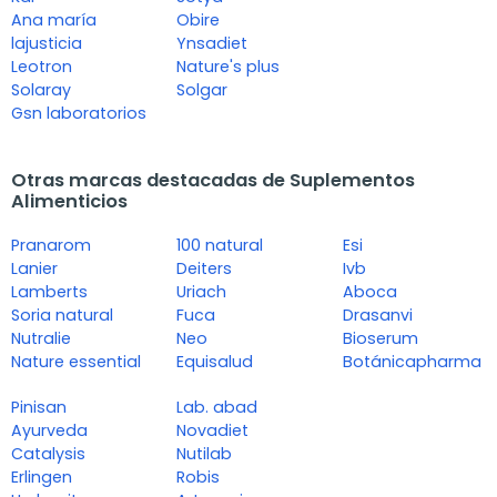
Ana maría
Obire
lajusticia
Ynsadiet
Leotron
Nature's plus
Solaray
Solgar
Gsn laboratorios
Otras marcas destacadas de Suplementos
Alimenticios
Pranarom
100 natural
Esi
Lanier
Deiters
Ivb
Lamberts
Uriach
Aboca
Soria natural
Fuca
Drasanvi
Nutralie
Neo
Bioserum
Nature essential
Equisalud
Botánicapharma
Pinisan
Lab. abad
Ayurveda
Novadiet
Catalysis
Nutilab
Erlingen
Robis