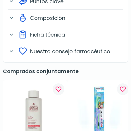
Puntos clave
expand_more
Composición
expand_more
Ficha técnica
expand_more
Nuestro consejo farmacéutico
expand_more
Comprados conjuntamente
favorite_border
favorite_border