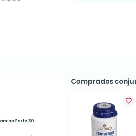
Comprados conju
favorite_border
samina Forte 30