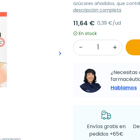
azúcares añadidos, que contri
descripción completa
11,64 €
0,39 €/ud
En stock
keyboard_arrow_right
Siguiente
¿Necesitas 
farmacéutic
Hablamos
Envíos gratis en
De
pedidos +65€
a ampliarla