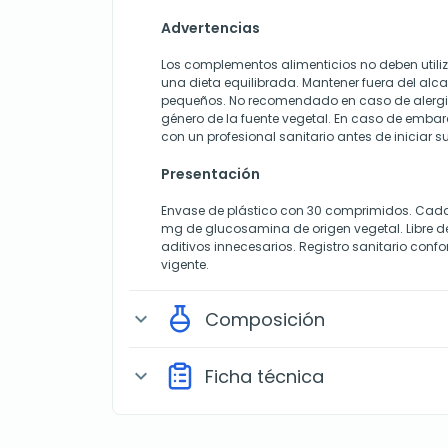
Advertencias
Los complementos alimenticios no deben utili
una dieta equilibrada. Mantener fuera del alc
pequeños. No recomendado en caso de alergi
género de la fuente vegetal. En caso de embar
con un profesional sanitario antes de iniciar 
Presentación
Envase de plástico con 30 comprimidos. Cad
mg de glucosamina de origen vegetal. Libre de
aditivos innecesarios. Registro sanitario confo
vigente.
Composición
expand_more
Ficha técnica
expand_more