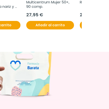
Multicentrum Mujer 50+, 
Revidox ADN, 28
nariz y 
90 comp.
27,95 €
26,95 €
carrito
Añadir al carrito
Añadir al c