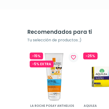
Recomendados para ti
Tu selección de productos ;)
-15%
-25%
favorite_border
-5% EXTRA
LA ROCHE POSAY ANTHELIOS
AQUILEA