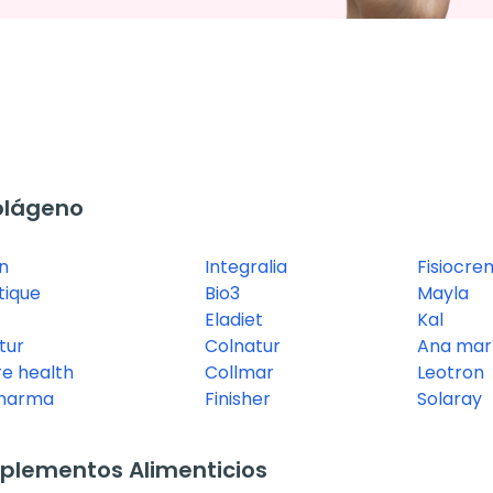
olágeno
n
Integralia
Fisiocre
tique
Bio3
Mayla
Eladiet
Kal
tur
Colnatur
Ana marí
e health
Collmar
Leotron
harma
Finisher
Solaray
plementos Alimenticios