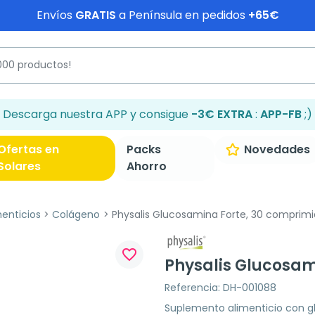
Envíos
GRATIS
a Península en pedidos
+65€
Descarga nuestra APP y consigue
-3€ EXTRA
:
APP-FB
;)
Ofertas en
Packs
Novedades
Solares
Ahorro
enticios
Colágeno
Physalis Glucosamina Forte, 30 comprimi
favorite_border
Physalis Glucosam
Referencia: DH-001088
Suplemento alimenticio con gl