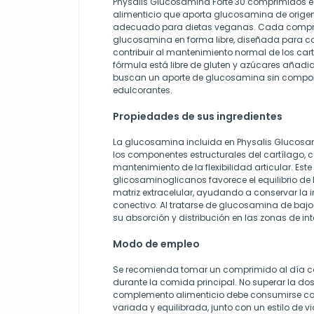
Physalis Glucosamina Forte 30 comprimidos 
alimenticio que aporta glucosamina de origen
adecuado para dietas veganas. Cada compr
glucosamina en forma libre, diseñada para c
contribuir al mantenimiento normal de los cart
fórmula está libre de gluten y azúcares añad
buscan un aporte de glucosamina sin compon
edulcorantes.
Propiedades de sus ingredientes
La glucosamina incluida en Physalis Glucosam
los componentes estructurales del cartílago, 
mantenimiento de la flexibilidad articular. Este
glicosaminoglicanos favorece el equilibrio de
matriz extracelular, ayudando a conservar la i
conectivo. Al tratarse de glucosamina de bajo 
su absorción y distribución en las zonas de int
Modo de empleo
Se recomienda tomar un comprimido al día 
durante la comida principal. No superar la d
complemento alimenticio debe consumirse co
variada y equilibrada, junto con un estilo de v