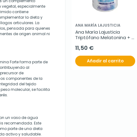
es un complemento
 vegetal, especialmente
imido contiene
omplementar la dieta y
ílagos articulares. La
ANA MARÍA LAJUSTICIA
idos, pensada para quienes
Ana María Lajusticia 
entes de origen animal ni
Triptófano Melatonina + 
Magnesio y Vit B6, 60 
11,50 €
comprimidos.
Añadir al carrito
ina Forte forma parte de
contribuyendo al
 precursor de
 los componentes de la
ntegridad del tejido
peso molecular, se facilita
erés.
con un vaso de agua
osis recomendada. Este
mo parte de una dieta
ida activo y saludable.