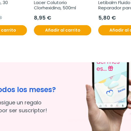
 30 
Lacer Colutorio 
Letibalm Fluido 
Clorhexidina, 500ml
Reparador para 
labios, 10ml.
8,95 €
5,80 €
 €
 carrito
Añadir al carrito
Añadir al 
odos los meses?
nsigue un regalo
or ser suscriptor!