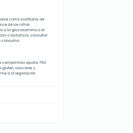
zarse como sustitutos de
ance de los niños
a a la glucosamina o al
azo o lactancia, consultar
su consumo.
a comprimido aporta 750
 gluten, azúcares y
rme a la legislación