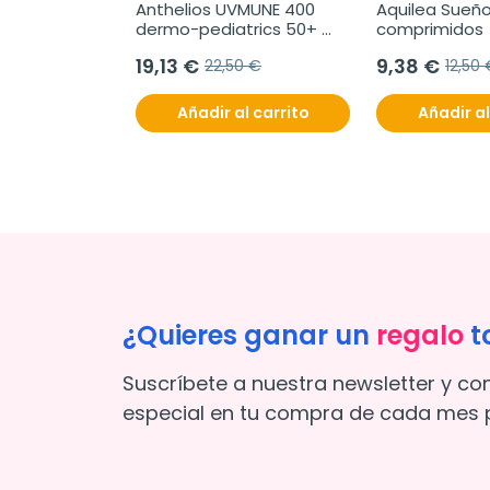
Anthelios UVMUNE 400 
Aquilea Sueño,
dermo-pediatrics 50+ 
comprimidos
loción hidratante, 250 ml
19,13 €
9,38 €
22,50 €
12,50
Añadir al carrito
Añadir al
¿Quieres ganar un
regalo
t
Suscríbete a nuestra newsletter y co
especial en tu compra de cada mes p