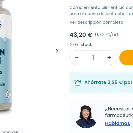
Complemento alimenticio con c
para el apoyo de piel, cabello,
Ver descripción completa
43,20 €
0,72 €/ud
En stock
keyboard_arrow_right
Siguiente
Ahórrate
3,25 €
por 
¿Necesitas 
farmacéutic
Hablamos
a ampliarla