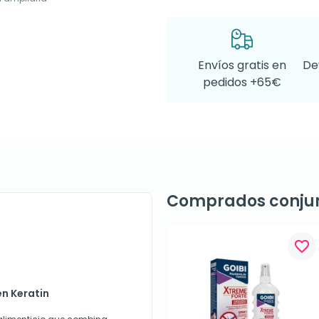
Envíos gratis en
De
pedidos +65€
Comprados conju
favorite_border
en Keratin