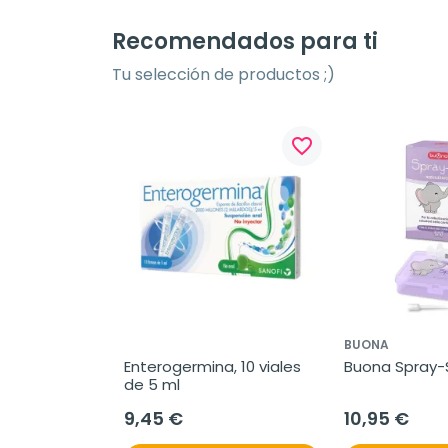
Recomendados para ti
Tu selección de productos ;)
favorite_border
BUONA
Enterogermina, 10 viales 
Buona Spray-S
de 5 ml
9,45 €
10,95 €