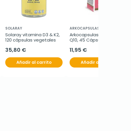
SOLARAY
ARKOCAPSULAS
Solaray vitamina D3 & K2, 
Arkocapsulas Coenzima 
120 cápsulas vegetales
Q10, 45 Cápsulas
35,80 €
11,95 €
Añadir al carrito
Añadir al carrito