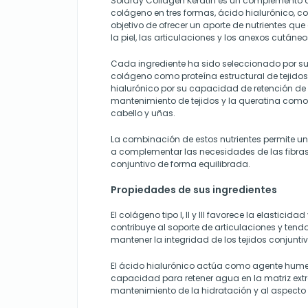
Solaray Collagen Keratin es un complemento 
colágeno en tres formas, ácido hialurónico, co
objetivo de ofrecer un aporte de nutrientes que
la piel, las articulaciones y los anexos cután
Cada ingrediente ha sido seleccionado por su 
colágeno como proteína estructural de tejidos 
hialurónico por su capacidad de retención de 
mantenimiento de tejidos y la queratina com
cabello y uñas.
La combinación de estos nutrientes permite un
a complementar las necesidades de las fibras 
conjuntivo de forma equilibrada.
Propiedades de sus ingredientes
El colágeno tipo I, II y III favorece la elasticidad
contribuye al soporte de articulaciones y ten
mantener la integridad de los tejidos conjuntiv
El ácido hialurónico actúa como agente hume
capacidad para retener agua en la matriz extr
mantenimiento de la hidratación y al aspecto d