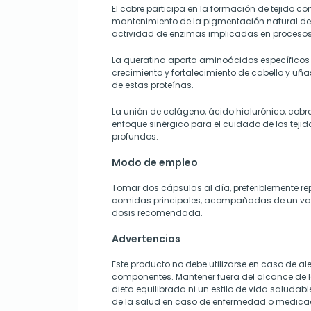
El cobre participa en la formación de tejido con
mantenimiento de la pigmentación natural de
actividad de enzimas implicadas en procesos 
La queratina aporta aminoácidos específicos 
crecimiento y fortalecimiento de cabello y uñ
de estas proteínas.
La unión de colágeno, ácido hialurónico, cobre
enfoque sinérgico para el cuidado de los tejido
profundos.
Modo de empleo
Tomar dos cápsulas al día, preferiblemente re
comidas principales, acompañadas de un vas
dosis recomendada.
Advertencias
Este producto no debe utilizarse en caso de al
componentes. Mantener fuera del alcance de lo
dieta equilibrada ni un estilo de vida saludabl
de la salud en caso de enfermedad o medica