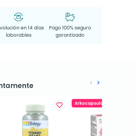
volución en 14 días
Pago 100% seguro
laborables
garantizado
keyboard_arrow_left
keyboard_arrow_right
ntamente
Anterior
Siguiente
Arkocapsulas 4x3
favorite_border
favorite_border