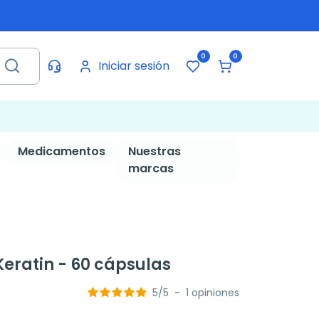
0
0
Iniciar sesión
Medicamentos
Nuestras
marcas
Keratin - 60 cápsulas
5
/
5
-
1
opiniones