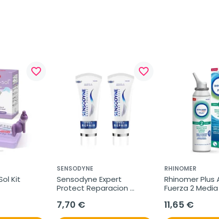
favorite_border
favorite_border
SENSODYNE
RHINOMER
ol Kit
Sensodyne Expert 
Rhinomer Plus A
Protect Reparacion 
Fuerza 2 Media 
Profunda, 2x75 ml
ml
7,70 €
11,65 €