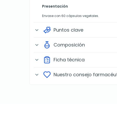
Presentación
Envase con 60 cápsulas vegetales.
Puntos clave
expand_more
Composición
expand_more
Ficha técnica
expand_more
Nuestro consejo farmacéu
expand_more