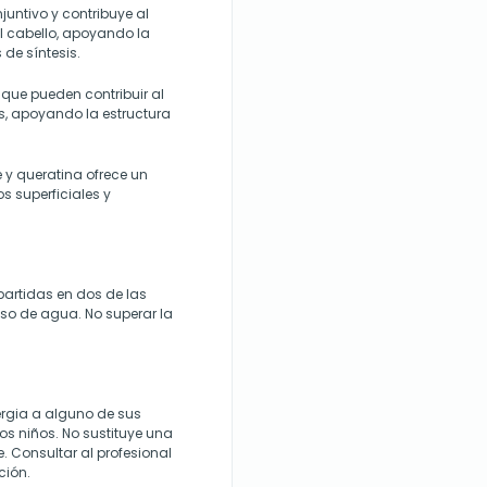
juntivo y contribuye al
l cabello, apoyando la
de síntesis.
que pueden contribuir al
as, apoyando la estructura
 y queratina ofrece un
s superficiales y
partidas en dos de las
o de agua. No superar la
ergia a alguno de sus
s niños. No sustituye una
e. Consultar al profesional
ción.