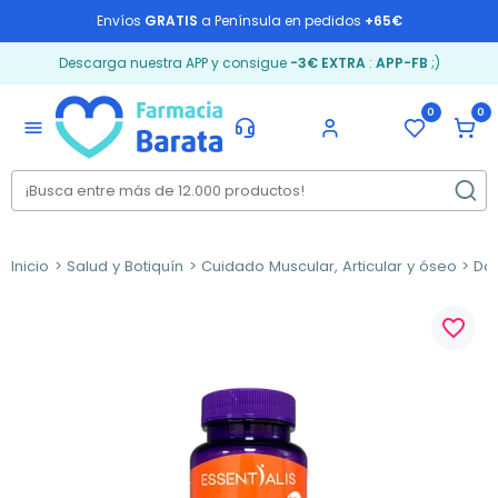
Envíos
GRATIS
a Península en pedidos
+65€
Descarga nuestra APP y consigue
-3€ EXTRA
:
APP-FB
;)
0
0
menu
Inicio
Salud y Botiquín
Cuidado Muscular, Articular y óseo
Dol
favorite_border