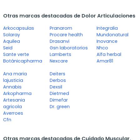
Otras marcas destacadas de Dolor Articulaciones
Arkocapsulas
Pranarom
Integralia
Solaray
Procare health
Mundonatural
Aquilea
Drasanvi
Inovance
Seid
Gsn laboratorios
Nhco
Sante verte
Lamberts
Alfa herbal
Botánicapharma
Nexcare
Amar81
Ana maria
Deiters
lajusticia
Derbos
Annabis
Dexsil
Arkopharma
Dietmed
Artesania
Dimefar
agricola
Dr. green
Averroes
Cfn
Otras marcas destacadas de Cuidado Muscular,