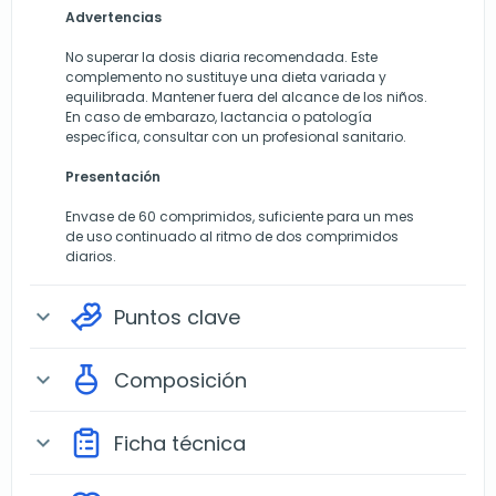
Advertencias
No superar la dosis diaria recomendada. Este
complemento no sustituye una dieta variada y
equilibrada. Mantener fuera del alcance de los niños.
En caso de embarazo, lactancia o patología
específica, consultar con un profesional sanitario.
Presentación
Envase de 60 comprimidos, suficiente para un mes
de uso continuado al ritmo de dos comprimidos
diarios.
Puntos clave
expand_more
Composición
expand_more
Ficha técnica
expand_more