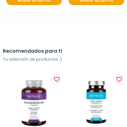
Añadir al carrito
Añadir al carrito
Recomendados para ti
Tu selección de productos ;)
favorite_border
favorite_border