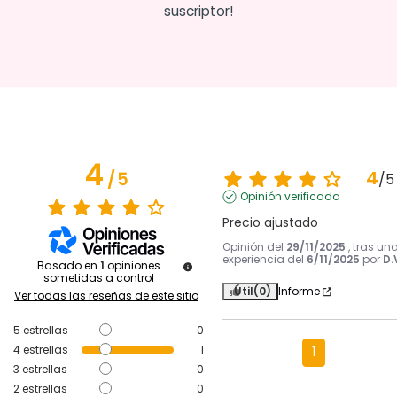
suscriptor!
4
4
/
5
/
5
Opinión verificada
Precio ajustado
Opinión del
29/11/2025
, tras un
experiencia del
6/11/2025
por
D.
Basado en
1
opiniones
sometidas a control
Útil
(0)
Informe
Ver todas las reseñas de este sitio
5
estrellas
0
4
estrellas
1
1
3
estrellas
0
2
estrellas
0