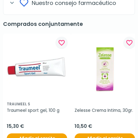
Nuestro consejo farmacéutico
expand_more
Comprados conjuntamente
favorite_border
favorite_border
TRAUMEEL S
Traumeel sport gel, 100 g
Zelesse Crema Intima, 30gr.
15,30 €
10,50 €