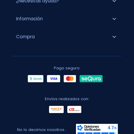
expand_more
¿Necesitas ayuda?
expand_more
Información
expand_more
Compra
Pago seguro:
Envíos realizados con:
No lo decimos nosotros...