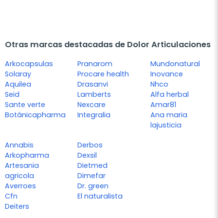
Otras marcas destacadas de Dolor Articulaciones
Arkocapsulas
Pranarom
Mundonatural
Solaray
Procare health
Inovance
Aquilea
Drasanvi
Nhco
Seid
Lamberts
Alfa herbal
Sante verte
Nexcare
Amar81
Botánicapharma
Integralia
Ana maria
lajusticia
Annabis
Derbos
Arkopharma
Dexsil
Artesania
Dietmed
agricola
Dimefar
Averroes
Dr. green
Cfn
El naturalista
Deiters