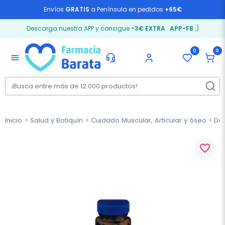
Envíos
GRATIS
a Península en pedidos
+65€
Descarga nuestra APP y consigue
-3€ EXTRA
:
APP-FB
;)
0
0
menu
Inicio
Salud y Botiquín
Cuidado Muscular, Articular y óseo
Dol
favorite_border