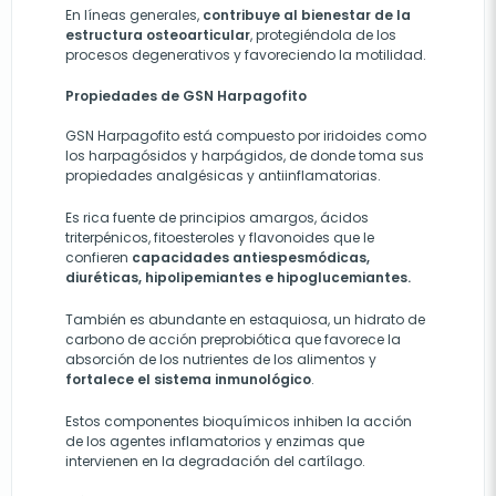
En líneas generales,
contribuye al bienestar de la
estructura osteoarticular
, protegiéndola de los
procesos degenerativos y favoreciendo la motilidad.
Propiedades de GSN Harpagofito
GSN Harpagofito está compuesto por iridoides como
los harpagósidos y harpágidos, de donde toma sus
propiedades analgésicas y antiinflamatorias.
Es rica fuente de principios amargos, ácidos
triterpénicos, fitoesteroles y flavonoides que le
confieren
capacidades antiespesmódicas,
diuréticas, hipolipemiantes e hipoglucemiantes.
También es abundante en estaquiosa, un hidrato de
carbono de acción preprobiótica que favorece la
absorción de los nutrientes de los alimentos y
fortalece el sistema inmunológico
.
Estos componentes bioquímicos inhiben la acción
de los agentes inflamatorios y enzimas que
intervienen en la degradación del cartílago.