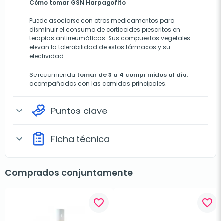
Cómo tomar GSN Harpagofito
Puede asociarse con otros medicamentos para
disminuir el consumo de corticoides prescritos en
terapias antirreumáticas. Sus compuestos vegetales
elevan la tolerabilidad de estos fármacos y su
efectividad.
Se recomienda
tomar de 3 a 4 comprimidos al día
,
acompañados con las comidas principales.
Puntos clave
expand_more
Ficha técnica
expand_more
Comprados conjuntamente
favorite_border
favorite_border