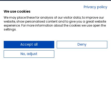
No lo decimos nosotros...
Privacy policy
We use cookies
¡Tu opinión es importante!
We may place these for analysis of our visitor data, to improve our
website, show personalised content and to give you a great website
experience. For more information about the cookies we use open the
settings.
Copyright © 2010-2026 Farmacia Barata S.L. Todos los
derechos reservados.
Accept all
Deny
No, adjust
Total:
6,60 €
−
+
Añadir al carrito