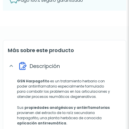
Pago 100% seguro garantizado
Más sobre este producto
Descripción
expand_more
GSN Harpagofito
es un tratamiento herbario con
poder antiinflamatorio especialmente formulado
para combatir los problemas en las articulaciones y
atender procesos reumáticos degenerativos.
Sus
propiedades analgésicas y antiinflamatorias
provienen del extracto de la raíz secundaria
harpagofito, una planta herbácea de conocida
aplicación antirreumática.