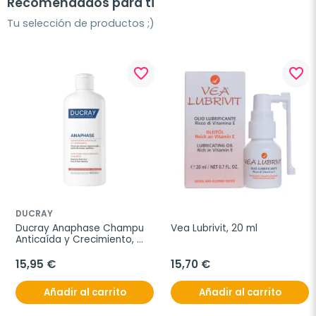
Recomendados para ti
Tu selección de productos ;)
favorite_border
favorite_border
DUCRAY
Ducray Anaphase Champu 
Vea Lubrivit, 20 ml
Anticaída y Crecimiento, 
400 ml
15,95 €
15,70 €
Añadir al carrito
Añadir al carrito