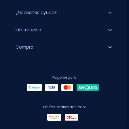
expand_more
¿Necesitas ayuda?
expand_more
Información
expand_more
Compra
Pago seguro:
Envíos realizados con: