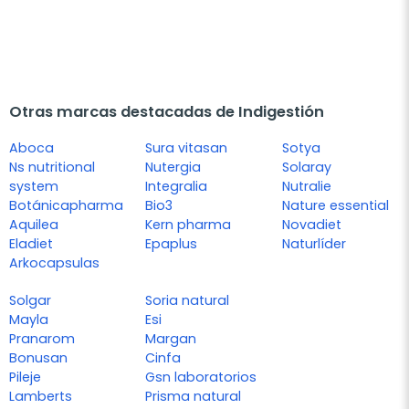
Otras marcas destacadas de Indigestión
Aboca
Sura vitasan
Sotya
Ns nutritional
Nutergia
Solaray
system
Integralia
Nutralie
Botánicapharma
Bio3
Nature essential
Aquilea
Kern pharma
Novadiet
Eladiet
Epaplus
Naturlíder
Arkocapsulas
Solgar
Soria natural
Mayla
Esi
Pranarom
Margan
Bonusan
Cinfa
Pileje
Gsn laboratorios
Lamberts
Prisma natural