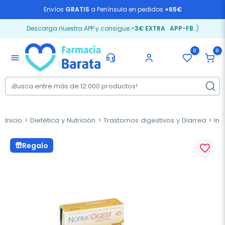
Envíos
GRATIS
a Península en pedidos
+65€
Descarga nuestra APP y consigue
-3€ EXTRA
:
APP-FB
;)
0
0
menu
Inicio
Dietética y Nutrición
Trastornos digestivos y Diarrea
Ind
Regalo
favorite_border