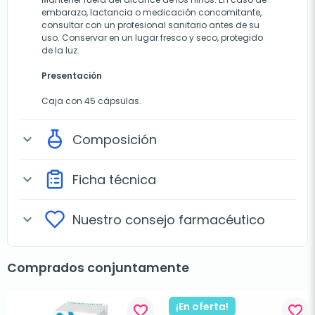
embarazo, lactancia o medicación concomitante,
consultar con un profesional sanitario antes de su
uso. Conservar en un lugar fresco y seco, protegido
de la luz.
Presentación
Caja con 45 cápsulas.
Composición
expand_more
Ficha técnica
expand_more
Nuestro consejo farmacéutico
expand_more
Comprados conjuntamente
¡En oferta!
favorite_border
favorite_border