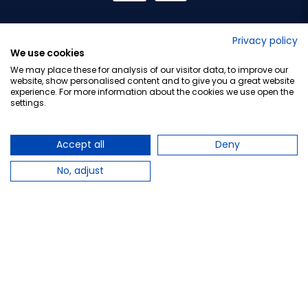
No lo decimos nosotros...
Privacy policy
We use cookies
¡Tu opinión es importante!
We may place these for analysis of our visitor data, to improve our
website, show personalised content and to give you a great website
experience. For more information about the cookies we use open the
settings.
Copyright © 2010-2026 Farmacia Barata S.L. Todos los
derechos reservados.
Accept all
Deny
No, adjust
Total:
30,20 €
−
+
Añadir al carrito