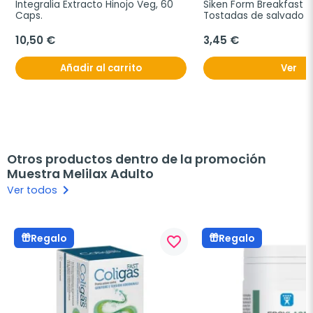
Integralia Extracto Hinojo Veg, 60 
Siken Form Breakfast T
Caps.
Tostadas de salvado de
250g.
10,50 €
3,45 €
Añadir al carrito
Ver
Otros productos dentro de la promoción
Muestra Melilax Adulto
keyboard_arrow_right
Ver todos
Regalo
Regalo
favorite_border