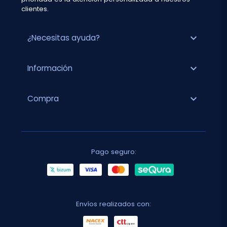
clientes.
expand_more
¿Necesitas ayuda?
expand_more
Información
expand_more
Compra
Pago seguro:
Envíos realizados con: