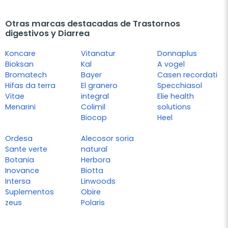
Otras marcas destacadas de Trastornos
digestivos y Diarrea
Koncare
Vitanatur
Donnaplus
Bioksan
Kal
A vogel
Bromatech
Bayer
Casen recordati
Hifas da terra
El granero
Specchiasol
Vitae
integral
Elie health
Menarini
Colimil
solutions
Biocop
Heel
Ordesa
Alecosor soria
Sante verte
natural
Botania
Herbora
Inovance
Biotta
Intersa
Linwoods
Suplementos
Obire
zeus
Polaris