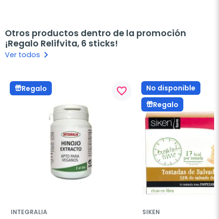
Otros productos dentro de la promoción
¡Regalo Relifvita, 6 sticks!
keyboard_arrow_right
Ver todos
No disponible
Regalo
favorite_border
Regalo
INTEGRALIA
SIKEN