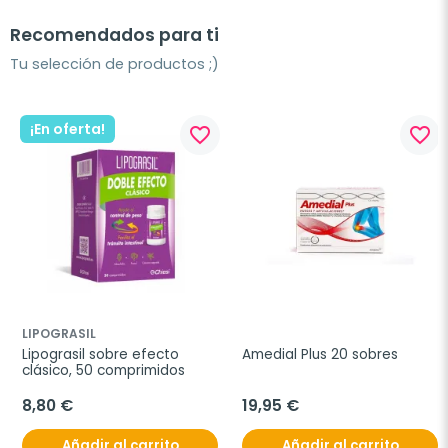
Recomendados para ti
Tu selección de productos ;)
¡En oferta!
favorite_border
favorite_border
LIPOGRASIL
Lipograsil sobre efecto 
Amedial Plus 20 sobres
clásico, 50 comprimidos
8,80 €
19,95 €
Añadir al carrito
Añadir al carrito