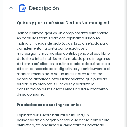
Descripción
expand_more
Qué es y para qué sirve Derbos Normodigest
Derbos Normodigest es un complemento alimenticio
en cápsulas formulado con topinambur rico en
inulina y 11 cepas de probióticos. Está diseñado para
complementar la dieta con prebióticos y
microorganismos viables, contribuyendo al equilibrio
de la flora intestinal. Se ha formulado para integrarse
de forma práctica en la rutina diaria, adaptándose a
diferentes necesidades digestivas y contribuyendo al
mantenimiento de la salud intestinal en fases de
cambios dietéticos o tras tratamientos que puedan
alterar la microbiota. Su envase garantiza la
conservación de las cepas vivas hasta el momento
de su consumo.
Propiedades de sus ingredientes
Topinambur: Fuente natural de inulina, un
polisacárido de origen vegetal que actúa como fibra
prebiótica, favoreciendo el desarrollo de bacterias