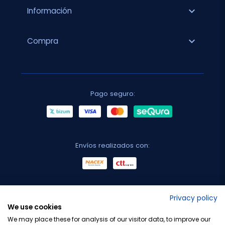
expand_more
Información
expand_more
Compra
Pago seguro:
Envíos realizados con:
No lo decimos nosotros...
Privacy policy
We use cookies
¡Tu opinión es importante!
We may place these for analysis of our visitor data, to improve our