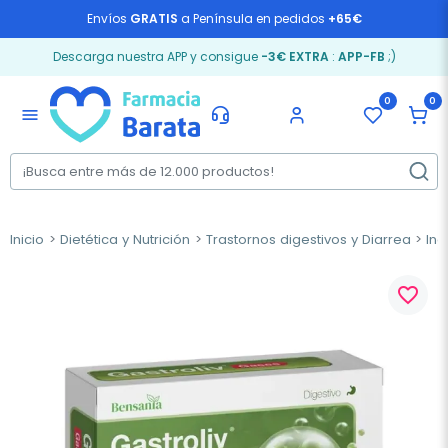
Envíos
GRATIS
a Península en pedidos
+65€
Descarga nuestra APP y consigue
-3€ EXTRA
:
APP-FB
;)
0
0
menu
Inicio
Dietética y Nutrición
Trastornos digestivos y Diarrea
Ind
favorite_border