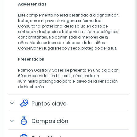
Advertencias
Este complemento no está destinado a diagnosticar,
tratar, curar ni prevenir ninguna enfermedad.
Consultar al profesional de la salud en caso de
embarazo, lactancia o tratamientos farmacológicos
concomitantes. No administrar a menores de 12
años. Mantener fuera del alcance de los niños.
Conservar en lugar fresco y seco, protegido de la luz.
Presentación
Normon Gastroliv Gases se presenta en una caja con
60 comprimidos en blísteres, ofreciendo un
suministro prolongado para el alivio de la sensación
de hinchazón.
Puntos clave
expand_more
Composición
expand_more