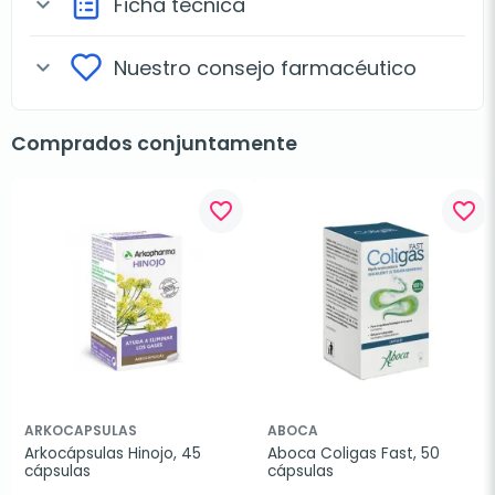
Ficha técnica
expand_more
Nuestro consejo farmacéutico
expand_more
Comprados conjuntamente
favorite_border
favorite_border
ARKOCAPSULAS
ABOCA
Arkocápsulas Hinojo, 45 
Aboca Coligas Fast, 50 
cápsulas
cápsulas