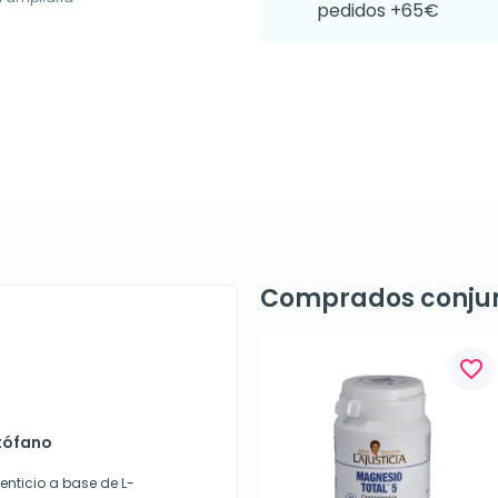
pedidos +65€
Comprados conju
favorite_border
ptófano
enticio a base de L-