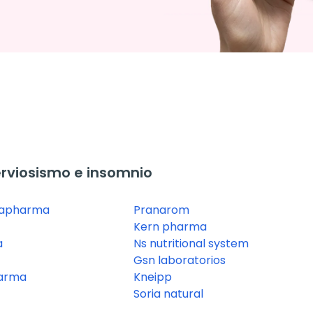
rviosismo e insomnio
capharma
Pranarom
Kern pharma
a
Ns nutritional system
Gsn laboratorios
arma
Kneipp
Soria natural