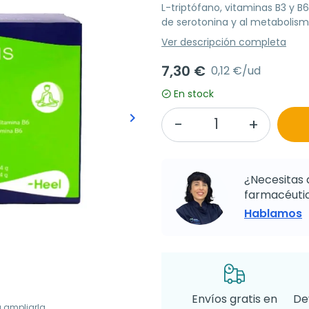
L-triptófano, vitaminas B3 y B
de serotonina y al metabolism
Ver descripción completa
7,30 €
0,12 €/ud
En stock
keyboard_arrow_right
Siguiente
¿Necesitas 
farmacéutic
Hablamos
Envíos gratis en
De
a ampliarla