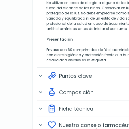
No utilizar en caso de alergia a alguno de los 
fuera del alcance de los niños. Conservar en lu
protegido de la luz. No debe emplearse como s
variada y equilibrada ni de un estilo de vida 
profesional de la salud en caso de tratamient
antihistamínicos antes de iniciar el consumo.
Presentación
Envase con 60 comprimidos de fácil administra
con cierre higiénico y protección frente a la h
caducidad visibles en la etiqueta.
Puntos clave
expand_more
Composición
expand_more
Ficha técnica
expand_more
Nuestro consejo farmacéu
expand_more