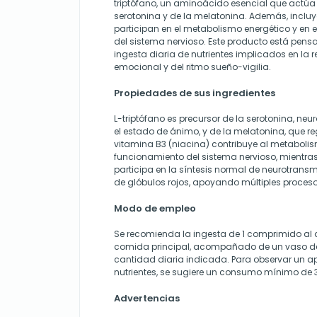
triptófano, un aminoácido esencial que actúa
serotonina y de la melatonina. Además, incluy
participan en el metabolismo energético y en 
del sistema nervioso. Este producto está pen
ingesta diaria de nutrientes implicados en la 
emocional y del ritmo sueño-vigilia.
Propiedades de sus ingredientes
L-triptófano es precursor de la serotonina, ne
el estado de ánimo, y de la melatonina, que reg
vitamina B3 (niacina) contribuye al metabolis
funcionamiento del sistema nervioso, mientra
participa en la síntesis normal de neurotransm
de glóbulos rojos, apoyando múltiples procesos
Modo de empleo
Se recomienda la ingesta de 1 comprimido al d
comida principal, acompañado de un vaso de
cantidad diaria indicada. Para observar un a
nutrientes, se sugiere un consumo mínimo de 
Advertencias