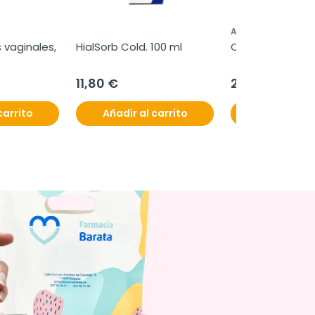
AQUILEA
vaginales, 
HialSorb Cold. 100 ml
Cistitus, 60 co
11,80 €
24,50 €
carrito
Añadir al carrito
Añadir al c