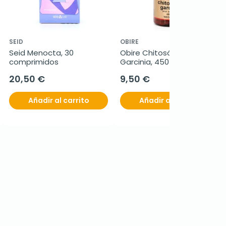
SEID
OBIRE
Seid Menocta, 30 
Obire Chitosán + HCA–
comprimidos
Garcinia, 450 mg, 100 
cápsulas
20,50 €
9,50 €
Añadir al carrito
Añadir al carrito