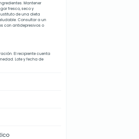
ingredientes. Mantener
gar fresco, seco y
ustituto de una dieta
saludable. Consultar a un
os con antidepresivos o
ción. El recipiente cuenta
umedad. Lote y fecha de
tico