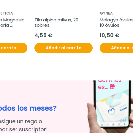
STICIA
GYNEA
n Magnesio 
Tila alpina milvus, 20 
Melagyn óvulos 
aría 
sobres
10 óvulos
0Comp.
4,55 €
10,50 €
 carrito
Añadir al carrito
Añadir al 
odos los meses?
nsigue un regalo
or ser suscriptor!