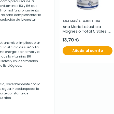
 como precursor de la
e vitaminas B3 y B6 que
el normal funcionamiento
sado para complementar la
regulación del bienestar
ANA MARÍA LAJUSTICIA
Ana María LaJusticia 
Magnesio Total 5 Sales, 
100 comprimidos.
13,70 €
urotransmisor implicado en
ula el ciclo de sueño. La
Añadir al carrito
mo energético normal y al
s que la vitamina B6
isores y en la formación
 fisiológicos.
ía, preferiblemente con la
 agua. No sobrepasar la
porte constante de
30 días.