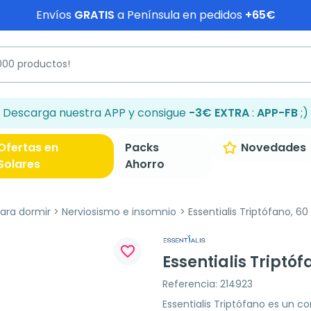
Envíos
GRATIS
a Península en pedidos
+65€
Descarga nuestra APP y consigue
-3€ EXTRA
:
APP-FB
;)
Ofertas en
Packs
Novedades
Solares
Ahorro
ra dormir
Nerviosismo e insomnio
Essentialis Triptófano, 6
favorite_border
Essentialis Triptó
Referencia: 214923
Essentialis Triptófano es un