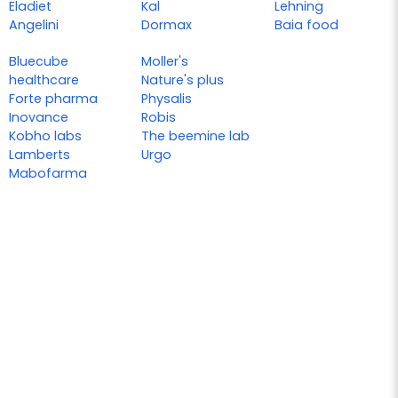
Eladiet
Kal
Lehning
Angelini
Dormax
Baia food
Bluecube
Moller's
healthcare
Nature's plus
Forte pharma
Physalis
Inovance
Robis
Kobho labs
The beemine lab
Lamberts
Urgo
Mabofarma