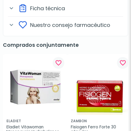
Ficha técnica
expand_more
Nuestro consejo farmacéutico
expand_more
Comprados conjuntamente
favorite_border
favorite_border
ELADIET
ZAMBON
Eladiet Vitawoman 
Fisiogen Ferro Forte 30 