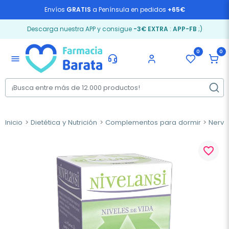
Envíos
GRATIS
a Península en pedidos
+65€
Descarga nuestra APP y consigue
-3€ EXTRA
:
APP-FB
;)
0
0
menu
Inicio
Dietética y Nutrición
Complementos para dormir
Nervi
favorite_border