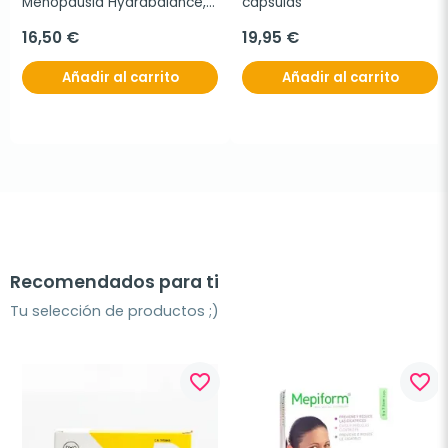
Menopausia Hydrabalance, 
cápsulas
30 + 30 cápsulas
16,50 €
19,95 €
Añadir al carrito
Añadir al carrito
Recomendados para ti
Tu selección de productos ;)
favorite_border
favorite_border