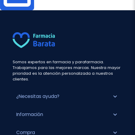
Somos expertos en farmacia y parafarmacia.
Trabajamos para las mejores marcas. Nuestra mayor
prioridad es la atención personalizada a nuestros
clientes.
expand_more
¿Necesitas ayuda?
expand_more
Información
expand_more
Compra