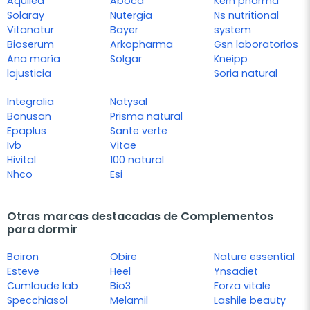
Aquilea
Aboca
Kern pharma
Solaray
Nutergia
Ns nutritional
Vitanatur
Bayer
system
Bioserum
Arkopharma
Gsn laboratorios
Ana maría
Solgar
Kneipp
lajusticia
Soria natural
Integralia
Natysal
Bonusan
Prisma natural
Epaplus
Sante verte
Ivb
Vitae
Hivital
100 natural
Nhco
Esi
Otras marcas destacadas de Complementos
para dormir
Boiron
Obire
Nature essential
Esteve
Heel
Ynsadiet
Cumlaude lab
Bio3
Forza vitale
Specchiasol
Melamil
Lashile beauty