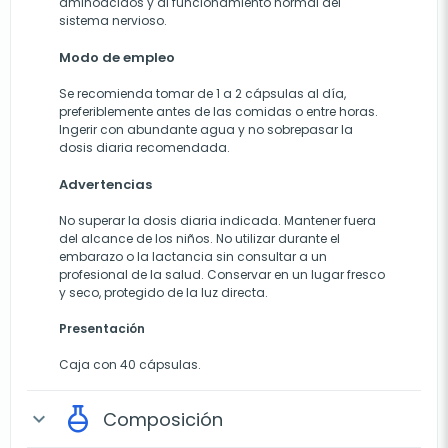
aminoácidos y al funcionamiento normal del
sistema nervioso.
Modo de empleo
Se recomienda tomar de 1 a 2 cápsulas al día,
preferiblemente antes de las comidas o entre horas.
Ingerir con abundante agua y no sobrepasar la
dosis diaria recomendada.
Advertencias
No superar la dosis diaria indicada. Mantener fuera
del alcance de los niños. No utilizar durante el
embarazo o la lactancia sin consultar a un
profesional de la salud. Conservar en un lugar fresco
y seco, protegido de la luz directa.
Presentación
Caja con 40 cápsulas.
Composición
expand_more