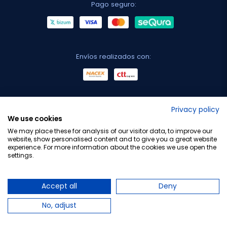
Pago seguro:
Envíos realizados con:
No lo decimos nosotros...
Privacy policy
We use cookies
¡Tu opinión es importante!
We may place these for analysis of our visitor data, to improve our
website, show personalised content and to give you a great website
experience. For more information about the cookies we use open the
settings.
Copyright © 2010-2026 Farmacia Barata S.L. Todos los
derechos reservados.
Accept all
Deny
No, adjust