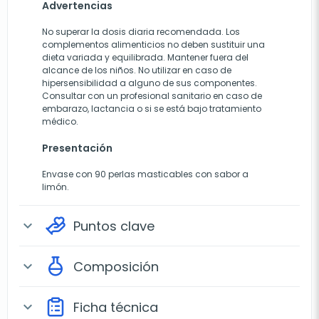
Advertencias
No superar la dosis diaria recomendada. Los
complementos alimenticios no deben sustituir una
dieta variada y equilibrada. Mantener fuera del
alcance de los niños. No utilizar en caso de
hipersensibilidad a alguno de sus componentes.
Consultar con un profesional sanitario en caso de
embarazo, lactancia o si se está bajo tratamiento
médico.
Presentación
Envase con 90 perlas masticables con sabor a
limón.
Puntos clave
expand_more
Composición
expand_more
Ficha técnica
expand_more