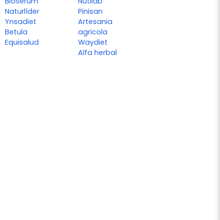
Bioserum
Nutilab
Naturlíder
Pinisan
Ynsadiet
Artesania
Betula
agricola
Equisalud
Waydiet
Alfa herbal