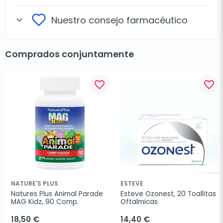
Nuestro consejo farmacéutico
expand_more
Comprados conjuntamente
favorite_border
favorite_border
NATURE'S PLUS
ESTEVE
Natures Plus Animal Parade 
Esteve Ozonest, 20 Toallitas 
MAG Kidz, 90 Comp.
Oftalmicas
18,50 €
14,40 €