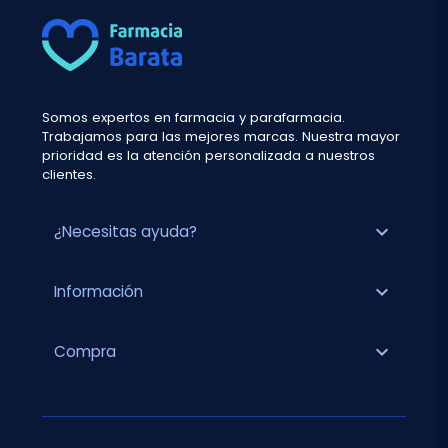
Somos expertos en farmacia y parafarmacia.
Trabajamos para las mejores marcas. Nuestra mayor
prioridad es la atención personalizada a nuestros
clientes.
expand_more
¿Necesitas ayuda?
expand_more
Información
expand_more
Compra