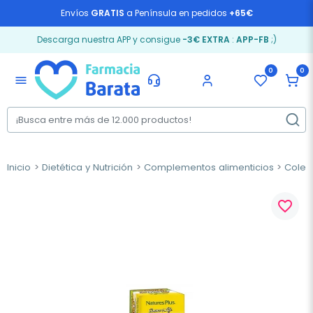
Envíos
GRATIS
a Península en pedidos
+65€
Descarga nuestra APP y consigue
-3€ EXTRA
:
APP-FB
;)
0
0
menu
Inicio
Dietética y Nutrición
Complementos alimenticios
Coles
favorite_border