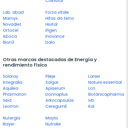
Colnatur
Lab. abad
Forza vitale
Marnys
Hifas da terra
Novadiet
Hivital
Ortocel
Ifigen
Aboca
Inovance
Bion3
Izalo
Otras marcas destacadas de Energía y
rendimiento físico
Solaray
Pileje
Lanier
Integralia
Solgar
Nature essential
Aquilea
Apiserum
Lcn
Pharmaton
Donnaplus
Botánicapharma
Seid
Arkocapsulas
Ivb
Leotron
Ceregumil
Kal
Nutergia
Mayla
Bayer
Nutralie