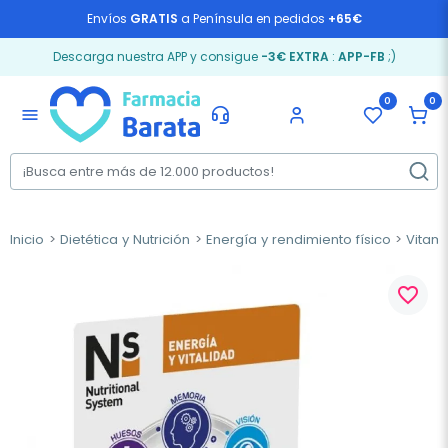
Envíos
GRATIS
a Península en pedidos
+65€
Descarga nuestra APP y consigue
-3€ EXTRA
:
APP-FB
;)
0
0
menu
Inicio
Dietética y Nutrición
Energía y rendimiento físico
Vitam
favorite_border