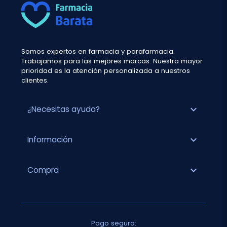
Somos expertos en farmacia y parafarmacia.
Trabajamos para las mejores marcas. Nuestra mayor
prioridad es la atención personalizada a nuestros
clientes.
expand_more
¿Necesitas ayuda?
expand_more
Información
expand_more
Compra
Pago seguro: