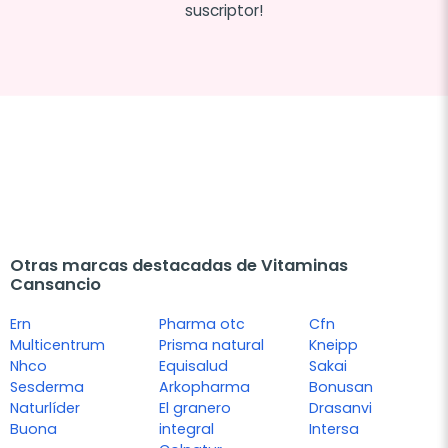
suscriptor!
Otras marcas destacadas de Vitaminas
Cansancio
Ern
Pharma otc
Cfn
Multicentrum
Prisma natural
Kneipp
Nhco
Equisalud
Sakai
Sesderma
Arkopharma
Bonusan
Naturlíder
El granero
Drasanvi
Buona
integral
Intersa