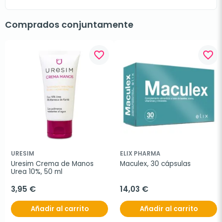
Comprados conjuntamente
favorite_border
favorite_border
URESIM
ELIX PHARMA
Uresim Crema de Manos 
Maculex, 30 cápsulas
Urea 10%, 50 ml
3,95 €
14,03 €
Añadir al carrito
Añadir al carrito