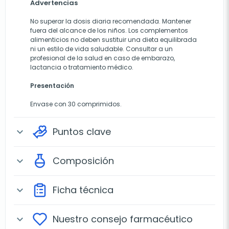
Advertencias
No superar la dosis diaria recomendada. Mantener
fuera del alcance de los niños. Los complementos
alimenticios no deben sustituir una dieta equilibrada
ni un estilo de vida saludable. Consultar a un
profesional de la salud en caso de embarazo,
lactancia o tratamiento médico.
Presentación
Envase con 30 comprimidos.
Puntos clave
expand_more
Composición
expand_more
Ficha técnica
expand_more
Nuestro consejo farmacéutico
expand_more