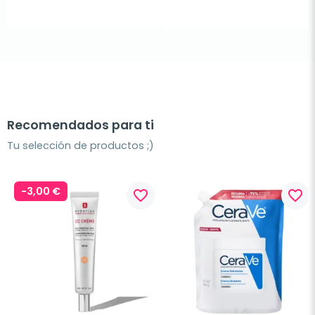
Recomendados para ti
Tu selección de productos ;)
-3,00 €
favorite_border
favorite_border