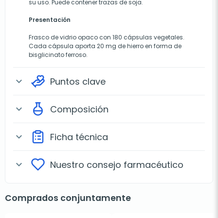
su uso. Puede contener trazas de soja.
Presentación
Frasco de vidrio opaco con 180 cápsulas vegetales.
Cada cápsula aporta 20 mg de hierro en forma de
bisglicinato ferroso.
Puntos clave
expand_more
Composición
expand_more
Ficha técnica
expand_more
Nuestro consejo farmacéutico
expand_more
Comprados conjuntamente