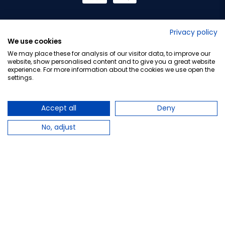
No lo decimos nosotros...
Privacy policy
We use cookies
¡Tu opinión es importante!
We may place these for analysis of our visitor data, to improve our
website, show personalised content and to give you a great website
experience. For more information about the cookies we use open the
settings.
Copyright © 2010-2026 Farmacia Barata S.L. Todos los
derechos reservados.
Accept all
Deny
No, adjust
Total:
29,70 €
−
+
Añadir al carrito