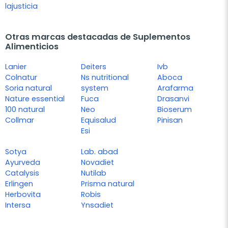
lajusticia
Otras marcas destacadas de Suplementos
Alimenticios
Lanier
Deiters
Ivb
Colnatur
Ns nutritional
Aboca
Soria natural
system
Arafarma
Nature essential
Fuca
Drasanvi
100 natural
Neo
Bioserum
Collmar
Equisalud
Pinisan
Esi
Sotya
Lab. abad
Ayurveda
Novadiet
Catalysis
Nutilab
Erlingen
Prisma natural
Herbovita
Robis
Intersa
Ynsadiet