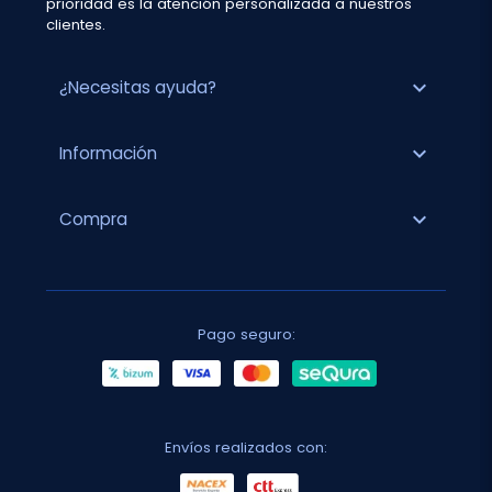
prioridad es la atención personalizada a nuestros
clientes.
expand_more
¿Necesitas ayuda?
expand_more
Información
expand_more
Compra
Pago seguro:
Envíos realizados con: