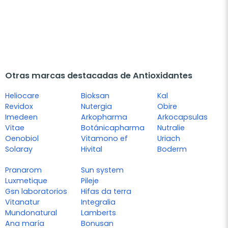
Otras marcas destacadas de Antioxidantes
Heliocare
Bioksan
Kal
Revidox
Nutergia
Obire
Imedeen
Arkopharma
Arkocapsulas
Vitae
Botánicapharma
Nutralie
Oenobiol
Vitamono ef
Uriach
Solaray
Hivital
Boderm
Pranarom
Sun system
Luxmetique
Pileje
Gsn laboratorios
Hifas da terra
Vitanatur
Integralia
Mundonatural
Lamberts
Ana maría
Bonusan