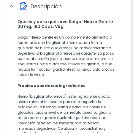
Descripción
expand_more
Qué es y para qué sirve Solgar Hierro Gentle
20 mg, 180 Caps. Veg.
Solgar Hierro Gentle es un complemento alimenticio
formulado con bisglicinato ferroso, una forma
quelada de hierro que ofrece una mayor tolerancia
digestiva. El bisglicinato ferroso se caracteriza por su
buena absorción y por el hecho de que el mineral se
encuentra unido a dos moléculas de glicina, lo que
reduce la irritación gastrointestinal asociada a otras
sales de hierro.
Propiedades de sus ingredientes
Hierro (bisglicinato ferroso): este ingrediente aporta
hierro, mineral necesario para el transporte de
oxígeno en la hemoglobina y para la síntesis de
glóbulos rojos a nivel de la médula ósea. La glicina
actúa como ligando quelante que favorece una
liberación gradual del mineral, minimizando
molestias digestivas. Celulosa microcristalina y