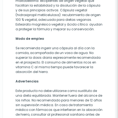
maltodextrina: excipientes de origen vegetal que
facilitan la estabilidad y la disolución de la cápsula
y de sus principios activos. Cápsula vegetal
(hidroxipropil metilcelulosa): recubrimiento de origen
100 % vegetal, adecuado para dietas veganas.
Estearato magnésico vegetal y ácido cítrico: ayudan
a proteger la fórmula y mejorar su conservación.
Modo de empleo
Se recomienda ingerir una cápsula al día con la
comida, acompañada de un vaso de agua. No
superar la dosis diaria expresamente recomendada
en el prospecto. El consumo de alimentos ricos en
vitamina C al mismo tiempo puede favorecer la
absorción del hierro.
Advertencias
Este producto no debe utilizarse como sustituto de
una dieta equilibrada. Mantener fuera del alcance de
los niños. No recomendado para menores de 12 años
sin supervisión médica. En caso de tratamiento
médico con fármacos que interfieran en la absorción
de hierro, consultar al profesional sanitario antes de