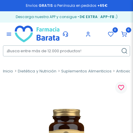
Envíos
GRATIS
a Península en pedidos
+65€
Descarga nuestra APP y consigue
-3€ EXTRA
:
APP-FB
;)
0
0
menu
Inicio
Dietética y Nutrición
Suplementos Alimenticios
Antioxid
favorite_border