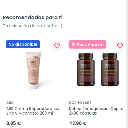
Recomendados para ti
Tu selección de productos ;)
No disponible
¡Pack Ahorro!
favorite_border
favorite_border
ABS
KOBHO LABS
ABS Crema Reparadora con 
Kobho Trimagnesium Duplo, 
Zinc y Miconazol, 200 ml
2x90 cápsulas
8,85 €
43,90 €